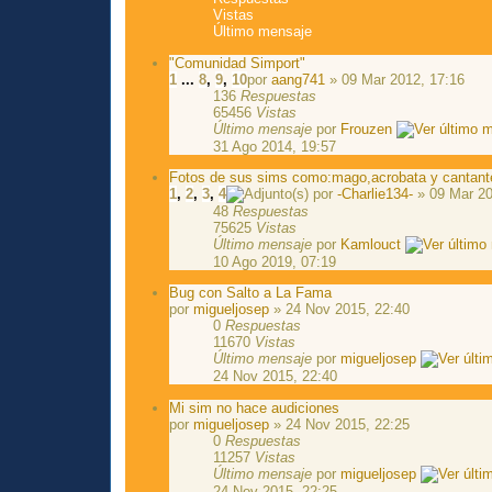
Vistas
Último mensaje
"Comunidad Simport"
1
...
8
,
9
,
10
por
aang741
» 09 Mar 2012, 17:16
136
Respuestas
65456
Vistas
Último mensaje
por
Frouzen
31 Ago 2014, 19:57
Fotos de sus sims como:mago,acrobata y cantant
1
,
2
,
3
,
4
por
-Charlie134-
» 09 Mar 20
48
Respuestas
75625
Vistas
Último mensaje
por
Kamlouct
10 Ago 2019, 07:19
Bug con Salto a La Fama
por
migueljosep
» 24 Nov 2015, 22:40
0
Respuestas
11670
Vistas
Último mensaje
por
migueljosep
24 Nov 2015, 22:40
Mi sim no hace audiciones
por
migueljosep
» 24 Nov 2015, 22:25
0
Respuestas
11257
Vistas
Último mensaje
por
migueljosep
24 Nov 2015, 22:25