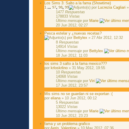
Los Sims 3: Salto a la fama (Showtime)
1
...
97
,
98
,
99
por
Lucrezia Cagliari
»
1477
Respuestas
178833
Vistas
Último mensaje
por
Marie
20 Jun 2012, 02:27
Pesca estelar y ¿nuevas recetas?
por
Bettylex
» 27 Abr 2012, 12:32
8
Respuestas
14914
Vistas
Último mensaje
por
Bettylex
18 Jun 2012, 11:03
los sims 3 salto a la fama mexico???
por
krloskrlino
» 31 May 2012, 19:55
10
Respuestas
14068
Vistas
Último mensaje
por
Viri
17 Jun 2012, 23:57
Mis sims no se guardan ni se exportan :(
por
eliana
» 10 Jun 2012, 00:12
5
Respuestas
13022
Vistas
Último mensaje
por
Marie
10 Jun 2012, 23:23
fama y un problema grafico
por
Aeris_Valentine
» 10 May 2012, 07:36