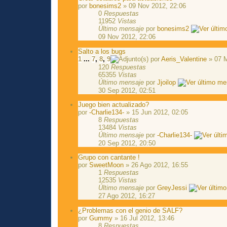
por
bonesims2
» 09 Nov 2012, 22:06
0
Respuestas
11952
Vistas
Último mensaje
por
bonesims2
09 Nov 2012, 22:06
Salto a los bugs
1
...
7
,
8
,
9
por
Aeris_Valentine
» 07 M
120
Respuestas
65355
Vistas
Último mensaje
por
Jjoilop
30 Sep 2012, 02:51
Juego bien actualizado?
por
-Charlie134-
» 15 Jun 2012, 02:05
8
Respuestas
13484
Vistas
Último mensaje
por
-Charlie134-
20 Sep 2012, 20:50
Grupo con cantante !
por
SweetMoon
» 26 Ago 2012, 16:55
1
Respuestas
12535
Vistas
Último mensaje
por
GreyJessi
27 Ago 2012, 16:27
¿Problemas con el genio de SALF?
por
Gummy
» 16 Jul 2012, 13:46
8
Respuestas