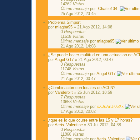
14262
Vistas
Último mensaje
por
-Charlie134-
25 Ago 2012, 23:45
Problema Simport
por
miagba95
» 21 Ago 2012, 14:08
0
Respuestas
11619
Vistas
Último mensaje
por
miagba95
21 Ago 2012, 14:08
¿Se puede hacer multitud en una actuacion de A
por
Angel-G17
» 21 Ago 2012, 00:47
0
Respuestas
11748
Vistas
Último mensaje
por
Angel-G17
21 Ago 2012, 00:47
¿Combinación con locales de ACLN?
por
Vanderbilt
» 26 Jun 2012, 18:59
7
Respuestas
13658
Vistas
Último mensaje
por
xXJuAnJi05Xx
17 Ago 2012, 20:02
¿que es lo que ocurre entre las 15 y 17 horas?
por
Aeris_Valentine
» 30 Jul 2012, 04:38
0
Respuestas
11860
Vistas
Último mensaje
por
Aeris_Valentine