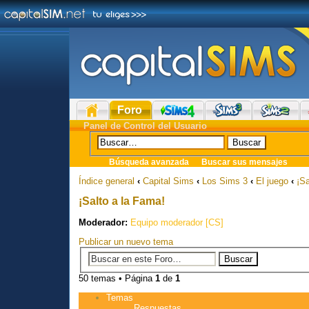
Foro
Panel de Control del Usuario
Búsqueda avanzada
Buscar sus mensajes
Índice general
‹
Capital Sims
‹
Los Sims 3
‹
El juego
‹
¡Sa
¡Salto a la Fama!
Moderador:
Equipo moderador [CS]
Publicar un nuevo tema
50 temas • Página
1
de
1
Temas
Respuestas