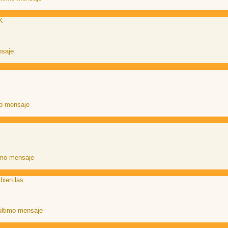
K
 bien las