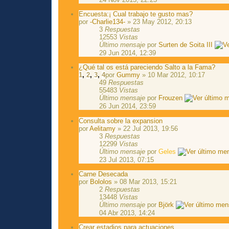
Encuesta:¡ Cual trabajo te gusto mas?
por
-Charlie134-
» 23 May 2012, 20:13
3
Respuestas
12553
Vistas
Último mensaje
por
Surten de Soita III
29 Jun 2014, 12:39
¿Qué tal os está pareciendo Salto a la Fama?
1
,
2
,
3
,
4
por
Gummy
» 10 Mar 2012, 10:17
49
Respuestas
55483
Vistas
Último mensaje
por
Frouzen
26 Jun 2014, 23:59
Consulta sobre la expansion
por
Aelitamy
» 22 Jul 2013, 19:56
3
Respuestas
12299
Vistas
Último mensaje
por
Geles
23 Jul 2013, 07:15
Carne Desecada
por
Bololos
» 08 Mar 2013, 15:21
2
Respuestas
13448
Vistas
Último mensaje
por
Björk
04 Abr 2013, 14:24
Crear estadios para actuaciones