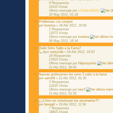
8
Respuestas
14110
Vistas
Último mensaje
por
xXJuAnJi05Xx
20 May 2012, 01:18
Problemas con simport
por
korema
» 28 Abr 2012, 19:06
2
Respuestas
12073
Vistas
Último mensaje
por
korema
08 May 2012, 18:34
Duda Sims Salto a la Fama?
1
,
2
por
santy14b
» 04 Abr 2012, 19:03
24
Respuestas
27815
Vistas
Último mensaje
por
Halymysims
21 Abr 2012, 06:00
Nuevas profesiones los sims 3 salto a la fama
por
sami08
» 21 Abr 2012, 01:30
3
Respuestas
13220
Vistas
Último mensaje
por
nez3
21 Abr 2012, 02:35
¿¿Cómo se construyen los escenarios??
por
borogirl
» 19 Abr 2012, 11:56
7
Respuestas
19815
Vistas