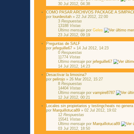
30 Jul 2012, 04:38
COMO PASAR ARCHIVOS PACKAGE A SIMPAC
por
lourdesitah
» 22 Jul 2012, 22:00
3
Respuestas
13188
Vistas
Último mensaje
por
Geles
23 Jul 2012, 09:19
Preguntas de SALF
por
jefeguille67
» 14 Jul 2012, 14:23
0
Respuestas
11774
Vistas
Último mensaje
por
jefeguille67
14 Jul 2012, 14:23
Desactivar la limosina?
por
pelirojo
» 26 Mar 2012, 15:27
8
Respuestas
14404
Vistas
Último mensaje
por
vampire8787
12 Jul 2012, 00:21
Locales sin propietarios y testingcheats no genera
por
Marquillotuca89
» 02 Jul 2012, 19:02
12
Respuestas
15541
Vistas
Último mensaje
por
Marquillotuca89
03 Jul 2012, 18:50