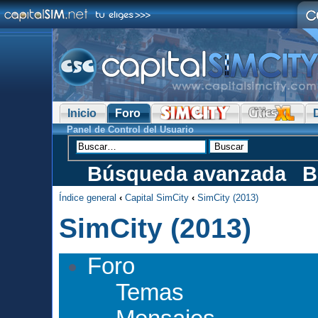
Inicio
Foro
Panel de Control del Usuario
Búsqueda avanzada
B
Índice general
‹
Capital SimCity
‹
SimCity (2013)
SimCity (2013)
Foro
Temas