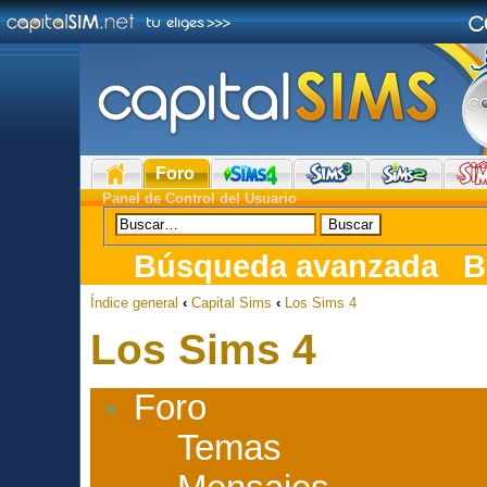
Foro
Panel de Control del Usuario
Búsqueda avanzada
B
Índice general
‹
Capital Sims
‹
Los Sims 4
Los Sims 4
Foro
Temas