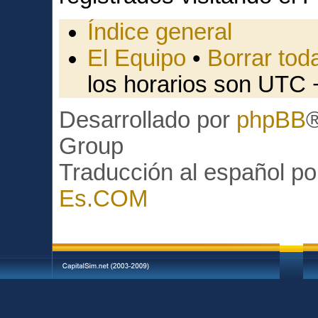
Índice general
El Equipo
•
Borrar toda
los horarios son UTC 
Desarrollado por
phpBB
Group
Traducción al español p
Es.COM