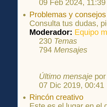
09 Feb 2024, 11:39
Problemas y consejos 
Consulta tus dudas, p
Moderador:
Equipo m
230
Temas
794
Mensajes
Último mensaje
po
07 Dic 2019, 00:41
Rincón creativo
Este es el lugar en el 