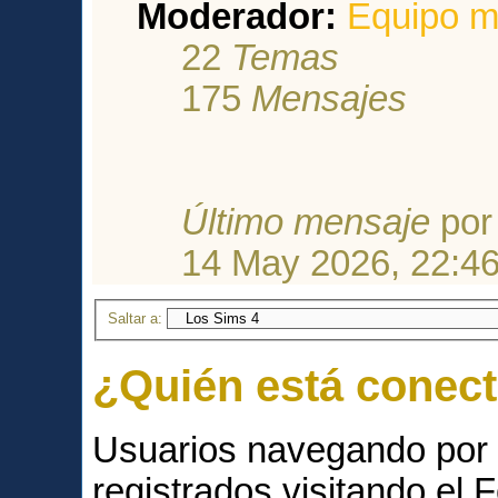
Moderador:
Equipo m
22
Temas
175
Mensajes
Último mensaje
po
14 May 2026, 22:4
Saltar a:
¿Quién está conec
Usuarios navegando por 
registrados visitando el F