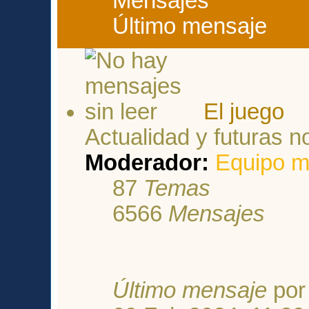
Mensajes
Último mensaje
El juego
Actualidad y futuras 
Moderador:
Equipo m
87
Temas
6566
Mensajes
Último mensaje
po