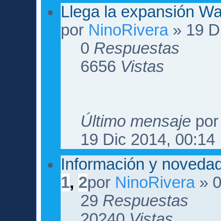
Llega la expansión W
por
NinoRivera
» 19 D
0
Respuestas
6656
Vistas
Último mensaje
po
19 Dic 2014, 00:14
Información y novedad
1
,
2
por
NinoRivera
» 0
29
Respuestas
20240
Vistas