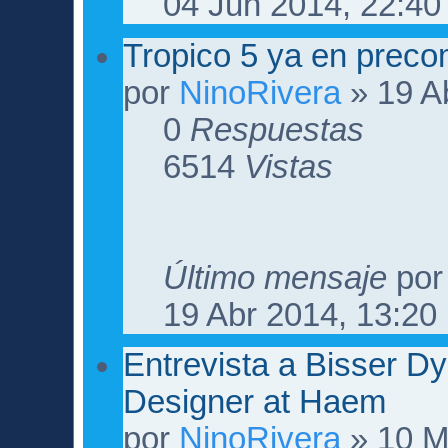
04 Jun 2014, 22:40
Tropico 5 ya en preco
por
NinoRivera
» 19 A
0
Respuestas
6514
Vistas
Último mensaje
po
19 Abr 2014, 13:20
Entrevista a Bisser 
Designer at Haem
por
NinoRivera
» 10 M