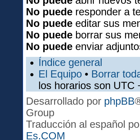
No puede
abrir nuevos 
No puede
responder a t
No puede
editar sus men
No puede
borrar sus me
No puede
enviar adjunto
Índice general
El Equipo
•
Borrar toda
los horarios son UTC 
Desarrollado por
phpBB
Group
Traducción al español p
Es.COM