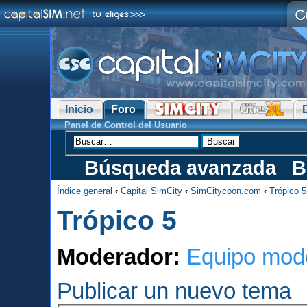
Inicio
Foro
Panel de Control del Usuario
Búsqueda avanzada
B
Índice general
‹
Capital SimCity
‹
SimCitycoon.com
‹
Trópico 5
Trópico 5
Moderador:
Equipo mod
Publicar un nuevo tema