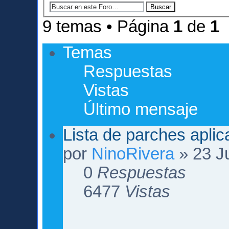
9 temas • Página
1
de
1
Temas
Respuestas
Vistas
Último mensaje
Lista de parches apli
por
NinoRivera
» 23 Ju
0
Respuestas
6477
Vistas