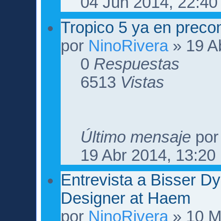
04 Jun 2014, 22:40
Tropico 5 ya en preco
por
NinoRivera
» 19 A
0
Respuestas
6513
Vistas
Último mensaje
po
19 Abr 2014, 13:20
Entrevista a Bisser 
Designer at Haem
por
NinoRivera
» 10 M