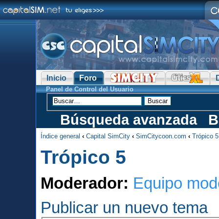
Inicio
Foro
Panel de Control del Usuario
Búsqueda avanzada
B
Índice general
‹
Capital SimCity
‹
SimCitycoon.com
‹
Trópico 5
Trópico 5
Moderador:
Equipo mod
Publicar un nuevo tema