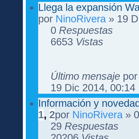
Llega la expansión W
por
NinoRivera
» 19 D
0
Respuestas
6653
Vistas
Último mensaje
po
19 Dic 2014, 00:14
Información y novedad
1
,
2
por
NinoRivera
» 0
29
Respuestas
20206
Vistas