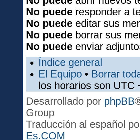
No puede
abrir nuevos 
No puede
responder a t
No puede
editar sus men
No puede
borrar sus me
No puede
enviar adjunto
Índice general
El Equipo
•
Borrar toda
los horarios son UTC 
Desarrollado por
phpBB
Group
Traducción al español p
Es.COM