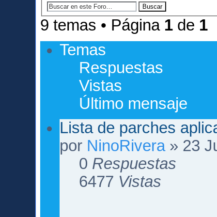
9 temas • Página
1
de
1
Temas
Respuestas
Vistas
Último mensaje
Lista de parches apli
por
NinoRivera
» 23 Ju
0
Respuestas
6477
Vistas