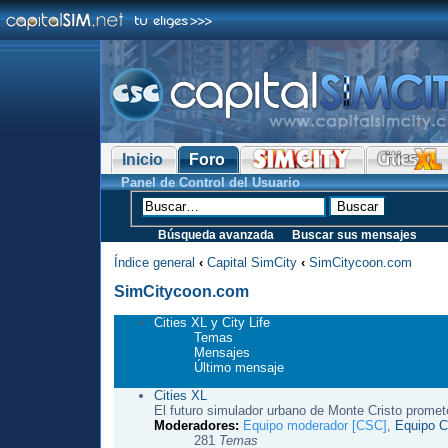
Inicio
Foro
Panel de Control del Usuario
Búsqueda avanzada
Buscar sus mensajes
Índice general
‹
Capital SimCity
‹
SimCitycoon.com
SimCitycoon.com
Cities XL y City Life
Temas
Mensajes
Último mensaje
Cities XL
El futuro simulador urbano de Monte Cristo promet
Moderadores:
Equipo moderador [CSC]
,
Equipo Ci
281
Temas