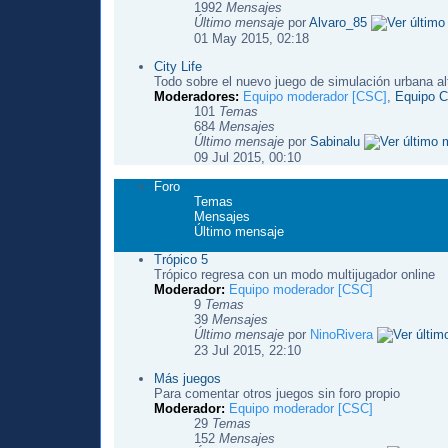
1992
Mensajes
Último mensaje
por
Alvaro_85
01 May 2015, 02:18
City Life
Todo sobre el nuevo juego de simulación urbana al
Moderadores:
Equipo moderador [CSC]
,
Equipo Ci
101
Temas
684
Mensajes
Último mensaje
por
Sabinalu
09 Jul 2015, 00:10
Foro
Temas
Mensajes
Último mensaje
Trópico 5
Trópico regresa con un modo multijugador online
Moderador:
Equipo moderador [CSC]
9
Temas
39
Mensajes
Último mensaje
por
NinoRivera
23 Jul 2015, 22:10
Más juegos
Para comentar otros juegos sin foro propio
Moderador:
Equipo moderador [CSC]
29
Temas
152
Mensajes