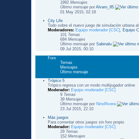
1992
Mensajes
Último mensaje
por
Alvaro_85
01 May 2015, 02:18
City Life
Todo sobre el nuevo juego de simulación urbana al
Moderadores:
Equipo moderador [CSC]
,
Equipo Ci
101
Temas
684
Mensajes
Último mensaje
por
Sabinalu
09 Jul 2015, 00:10
Foro
Temas
Mensajes
Último mensaje
Trópico 5
Trópico regresa con un modo multijugador online
Moderador:
Equipo moderador [CSC]
9
Temas
39
Mensajes
Último mensaje
por
NinoRivera
23 Jul 2015, 22:10
Más juegos
Para comentar otros juegos sin foro propio
Moderador:
Equipo moderador [CSC]
29
Temas
152
Mensajes