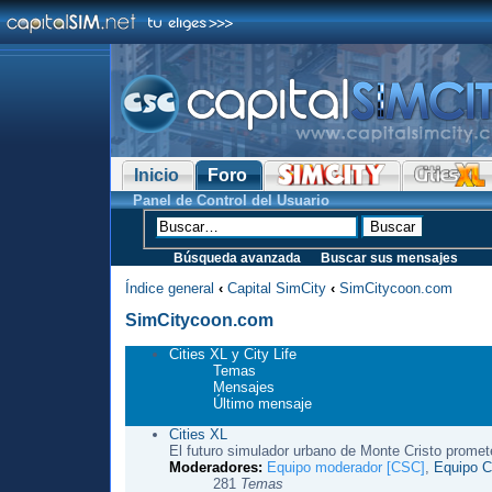
Inicio
Foro
Panel de Control del Usuario
Búsqueda avanzada
Buscar sus mensajes
Índice general
‹
Capital SimCity
‹
SimCitycoon.com
SimCitycoon.com
Cities XL y City Life
Temas
Mensajes
Último mensaje
Cities XL
El futuro simulador urbano de Monte Cristo promet
Moderadores:
Equipo moderador [CSC]
,
Equipo Ci
281
Temas