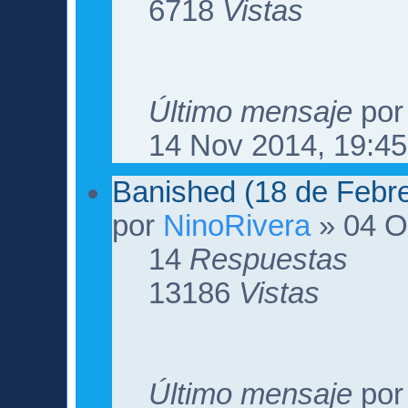
6718
Vistas
Último mensaje
po
14 Nov 2014, 19:45
Banished (18 de Febr
por
NinoRivera
» 04 O
14
Respuestas
13186
Vistas
Último mensaje
po