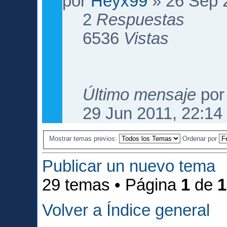
por
Heyx99
» 26 Sep 
2
Respuestas
6536
Vistas
Último mensaje
po
29 Jun 2011, 22:14
Mostrar temas previos:
Ordenar por
Publicar un nuevo tema
29 temas • Página
1
de
1
Volver a Índice general