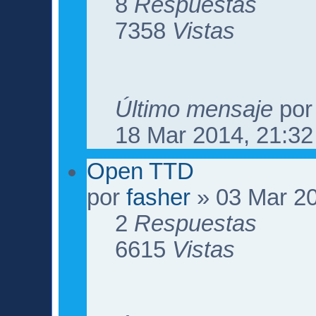
8
Respuestas
7358
Vistas
Último mensaje
po
18 Mar 2014, 21:32
Open TTD
por
fasher
» 03 Mar 20
2
Respuestas
6615
Vistas