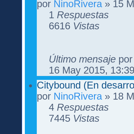
por
NinoRivera
» 15 M
1
Respuestas
6616
Vistas
Último mensaje
po
16 May 2015, 13:3
Citybound (En desarro
por
NinoRivera
» 18 M
4
Respuestas
7445
Vistas