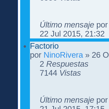
Último mensaje
po
22 Jul 2015, 21:32
Factorio
por
NinoRivera
» 26 O
2
Respuestas
7144
Vistas
Último mensaje
po