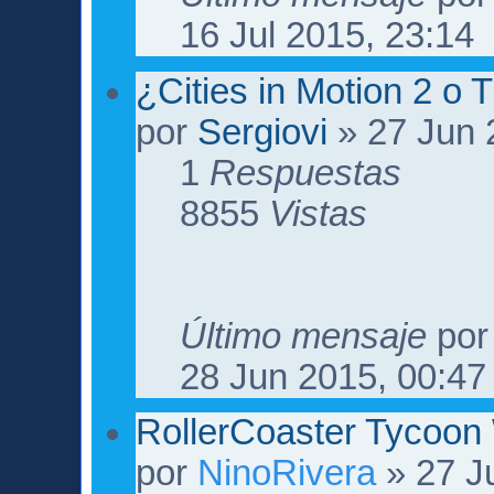
16 Jul 2015, 23:14
¿Cities in Motion 2 o 
por
Sergiovi
» 27 Jun 
1
Respuestas
8855
Vistas
Último mensaje
po
28 Jun 2015, 00:47
RollerCoaster Tycoon 
por
NinoRivera
» 27 J