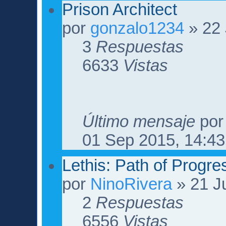
Prison Architect
por
gonzalo1234
» 22 
3
Respuestas
6633
Vistas
Último mensaje
po
01 Sep 2015, 14:43
Lethis: Path of Progre
por
NinoRivera
» 21 Ju
2
Respuestas
6556
Vistas