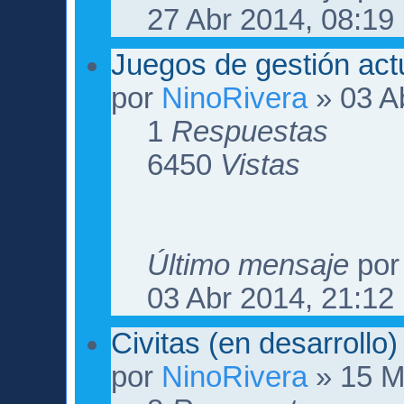
27 Abr 2014, 08:19
Juegos de gestión act
por
NinoRivera
» 03 A
1
Respuestas
6450
Vistas
Último mensaje
po
03 Abr 2014, 21:12
Civitas (en desarrollo)
por
NinoRivera
» 15 M