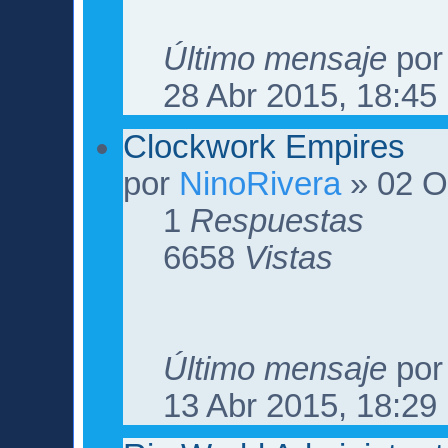
Último mensaje
po
28 Abr 2015, 18:45
Clockwork Empires
por
NinoRivera
» 02 O
1
Respuestas
6658
Vistas
Último mensaje
po
13 Abr 2015, 18:29