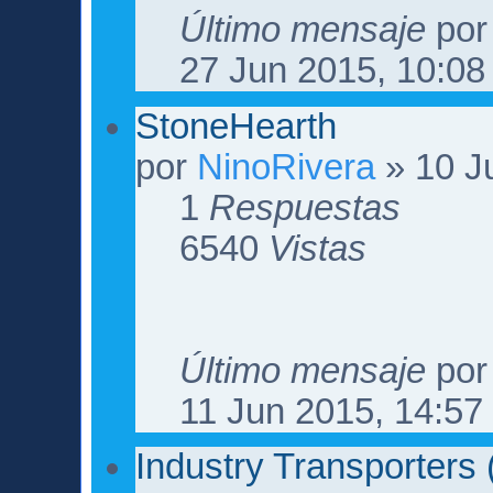
Último mensaje
po
27 Jun 2015, 10:08
StoneHearth
por
NinoRivera
» 10 J
1
Respuestas
6540
Vistas
Último mensaje
po
11 Jun 2015, 14:57
Industry Transporters 