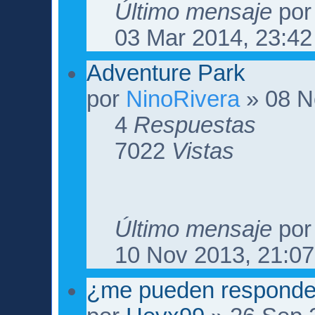
Último mensaje
po
03 Mar 2014, 23:42
Adventure Park
por
NinoRivera
» 08 N
4
Respuestas
7022
Vistas
Último mensaje
po
10 Nov 2013, 21:07
¿me pueden responde