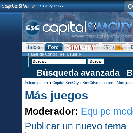
Inicio
Foro
Panel de Control del Usuario
Búsqueda avanzada
B
Índice general
‹
Capital SimCity
‹
SimCitycoon.com
‹
Más jueg
Más juegos
Moderador:
Equipo mod
Publicar un nuevo tema