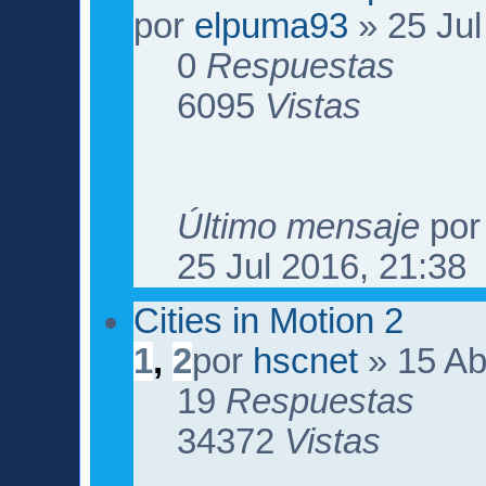
por
elpuma93
» 25 Jul
0
Respuestas
6095
Vistas
Último mensaje
po
25 Jul 2016, 21:38
Cities in Motion 2
1
,
2
por
hscnet
» 15 Ab
19
Respuestas
34372
Vistas