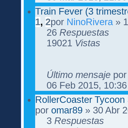
Train Fever (3 trimest
1
,
2
por
NinoRivera
» 1
26
Respuestas
19021
Vistas
Último mensaje
po
06 Feb 2015, 10:36
RollerCoaster Tycoon 
por
omar89
» 30 Abr 2
3
Respuestas