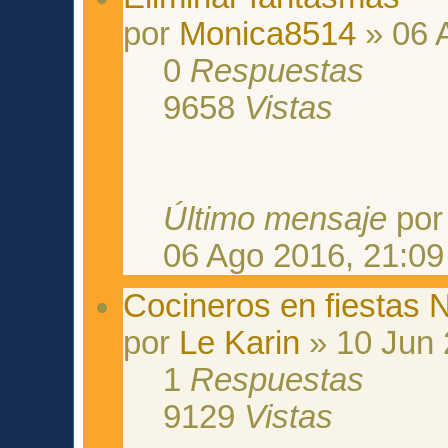
por
Monica8514
» 06 
0
Respuestas
9658
Vistas
Último mensaje
po
06 Ago 2016, 21:09
Cocineros en fiestas 
por
Le Karin
» 10 Jun 
1
Respuestas
9129
Vistas