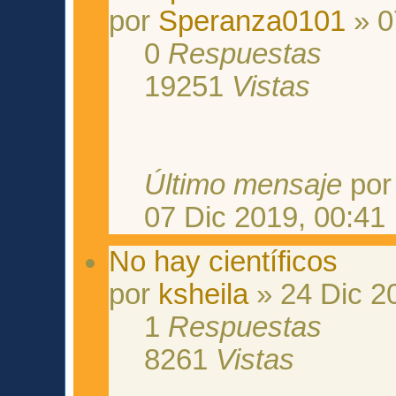
por
Speranza0101
» 0
0
Respuestas
19251
Vistas
Último mensaje
po
07 Dic 2019, 00:41
No hay científicos
por
ksheila
» 24 Dic 2
1
Respuestas
8261
Vistas