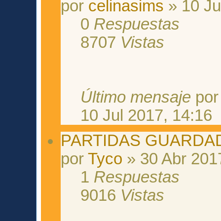
por
celinasims
» 10 Ju
0
Respuestas
8707
Vistas
Último mensaje
po
10 Jul 2017, 14:16
PARTIDAS GUARDADA
por
Tyco
» 30 Abr 201
1
Respuestas
9016
Vistas