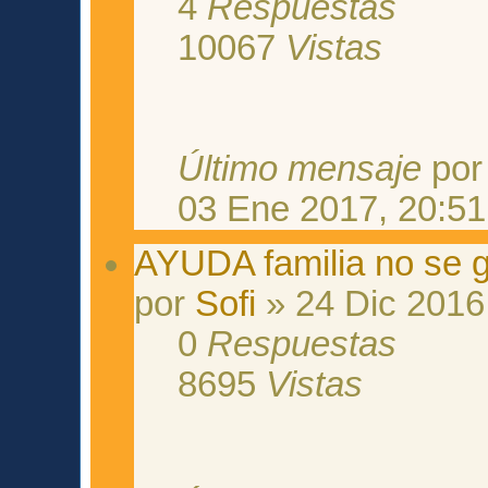
4
Respuestas
10067
Vistas
Último mensaje
po
03 Ene 2017, 20:51
AYUDA familia no se g
por
Sofi
» 24 Dic 2016
0
Respuestas
8695
Vistas