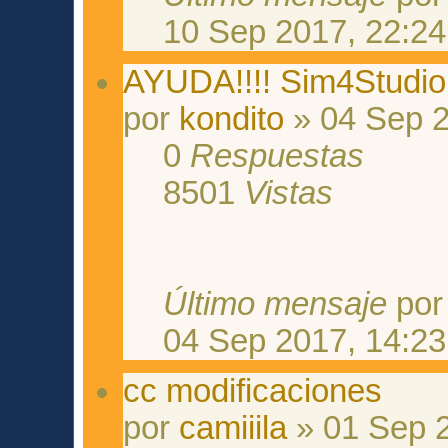
10 Sep 2017, 22:24
AYUDA!!!! Sim4Studio
por
kondito
» 04 Sep 2
0
Respuestas
8501
Vistas
Último mensaje
po
04 Sep 2017, 14:23
cc modificaciones
por
camiiila
» 01 Sep 2