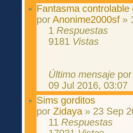
Fantasma controlable
por
Anonime2000sf
» 
1
Respuestas
9181
Vistas
Último mensaje
po
09 Jul 2016, 03:07
Sims gorditos
por
Zidaya
» 23 Sep 2
11
Respuestas