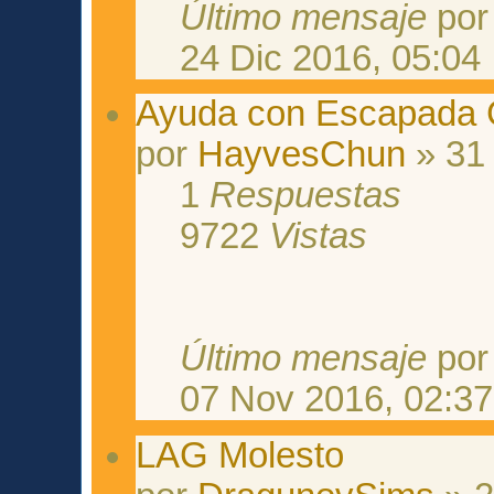
Último mensaje
po
24 Dic 2016, 05:04
Ayuda con Escapada
por
HayvesChun
» 31 
1
Respuestas
9722
Vistas
Último mensaje
po
07 Nov 2016, 02:37
LAG Molesto