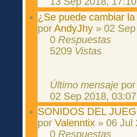
13 Sep 2018, 17:10
¿Se puede cambiar la
por
AndyJhy
» 02 Sep 
0
Respuestas
5209
Vistas
Último mensaje
po
02 Sep 2018, 03:07
SONIDOS DEL JUE
por
Valenntix
» 06 Jul 
0
Respuestas