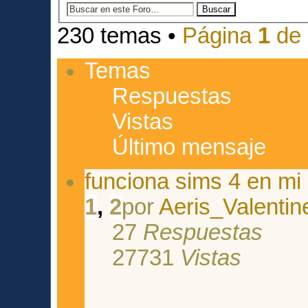
230 temas •
Página
1
de
Temas
Respuestas
Vistas
Último mensaje
funciona sims 4 en mi
1
,
2
por
Aeris_Valentin
27
Respuestas
27731
Vistas