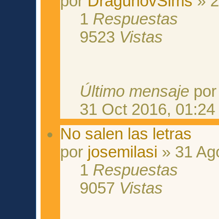
por
DragunovSims
» 2
1
Respuestas
9523
Vistas
Último mensaje
po
31 Oct 2016, 01:24
No salen las letras
por
josemilasi
» 31 Ag
1
Respuestas
9057
Vistas