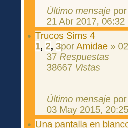
Último mensaje
po
21 Abr 2017, 06:32
Trucos Sims 4
1
,
2
,
3
por
Amidae
» 02
37
Respuestas
38667
Vistas
Último mensaje
po
03 May 2015, 20:2
Una pantalla en blanc