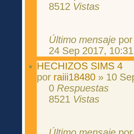
8512
Vistas
Último mensaje
po
24 Sep 2017, 10:31
HECHIZOS SIMS 4
por
raiii18480
» 10 Sep
0
Respuestas
8521
Vistas
Último mensaje
po