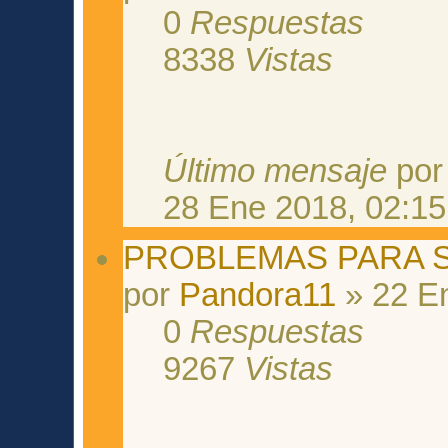
0
Respuestas
8338
Vistas
Último mensaje
po
28 Ene 2018, 02:15
PROBLEMAS PARA 
por
Pandora11
» 22 En
0
Respuestas
9267
Vistas