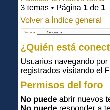
3 temas • Página
1
de
1
Volver a Índice general
Saltar a:
¿Quién está conec
Usuarios navegando por 
registrados visitando el F
Permisos del foro
No puede
abrir nuevos 
No puede
responder a t