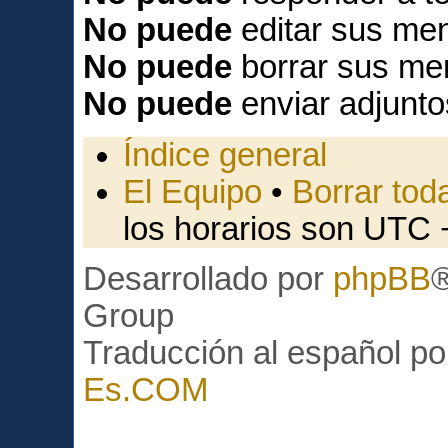
No puede
editar sus men
No puede
borrar sus me
No puede
enviar adjunto
Índice general
El Equipo
•
Borrar toda
los horarios son UTC 
Desarrollado por
phpBB
Group
Traducción al español p
Es.COM