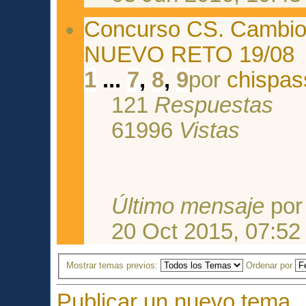
Concurso CS. Cambio r
NUEVO RETO 19/08
1
...
7
,
8
,
9
por
chispas
121
Respuestas
61996
Vistas
Último mensaje
po
20 Oct 2015, 07:52
Mostrar temas previos:
Ordenar por
Publicar un nuevo tema