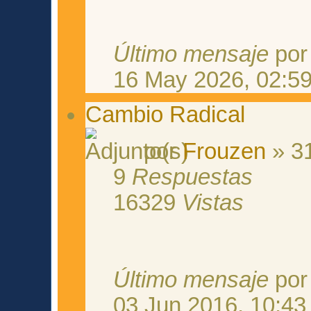
Último mensaje
po
16 May 2026, 02:5
Cambio Radical
por
Frouzen
» 31
9
Respuestas
16329
Vistas
Último mensaje
po
03 Jun 2016, 10:43