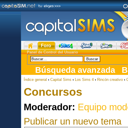
Foro
Panel de Control del Usuario
Búsqueda avanzada
B
Índice general
‹
Capital Sims
‹
Los Sims 4
‹
Rincón creativo
‹
Concursos
Moderador:
Equipo mod
Publicar un nuevo tema