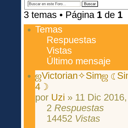
3 temas • Página
1
de
1
Temas
Respuestas
Vistas
Último mensaje
ஜVictorian✧Simஜ ☾Sim
4☽
por
Uzi
» 11 Dic 2016,
2
Respuestas
14452
Vistas