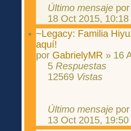
Último mensaje
po
18 Oct 2015, 10:18
~Legacy: Familia Hiyuz
aquí!
por
GabrielyMR
» 16 A
5
Respuestas
12569
Vistas
Último mensaje
po
13 Oct 2015, 19:50