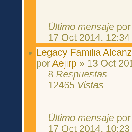
Último mensaje
po
17 Oct 2014, 12:34
Legacy Familia Alcanz
por
Aejirp
» 13 Oct 20
8
Respuestas
12465
Vistas
Último mensaje
po
17 Oct 2014, 10:23