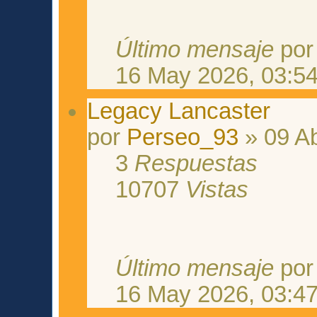
Último mensaje
po
16 May 2026, 03:5
Legacy Lancaster
por
Perseo_93
» 09 Ab
3
Respuestas
10707
Vistas
Último mensaje
po
16 May 2026, 03:4