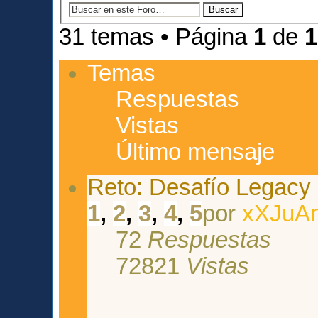
31 temas • Página
1
de
1
Temas
Respuestas
Vistas
Último mensaje
Reto: Desafío Legacy
1
,
2
,
3
,
4
,
5
por
xXJuAn
72
Respuestas
72821
Vistas