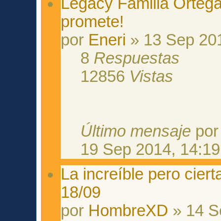
Legacy Familia Ortega 
promete!
por
Eneri
» 13 Sep 201
8
Respuestas
12856
Vistas
Último mensaje
po
19 Sep 2014, 14:19
La increíble pero cier
18/09
por
HombreXD
» 14 S