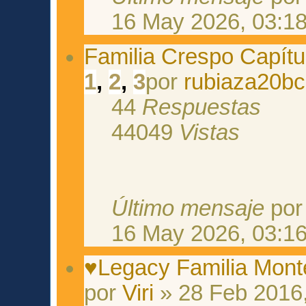
16 May 2026, 03:1
Familia Crespo Capítu
1
,
2
,
3
por
rubiaza20b
44
Respuestas
44049
Vistas
Último mensaje
po
16 May 2026, 03:1
♥Legacy Familia Mont
por
Viri
» 28 Feb 2016,