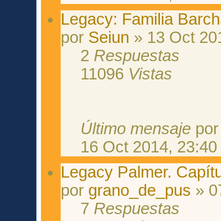
Legacy: Familia Barch
por
Seiun
» 13 Oct 20
2
Respuestas
11096
Vistas
Último mensaje
po
16 Oct 2014, 23:40
Legacy Palmer. Capítu
por
grano_de_pus
» 0
7
Respuestas