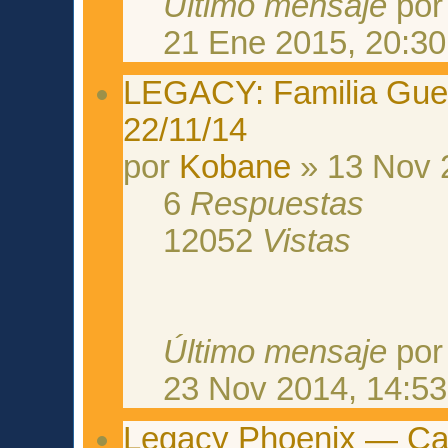
Último mensaje
po
21 Ene 2015, 20:30
LEGACY: Familia Guerr
22/11/14
por
Kobane
» 13 Nov 
6
Respuestas
12052
Vistas
Último mensaje
po
23 Nov 2014, 14:53
Legacy Phoenix — Capí