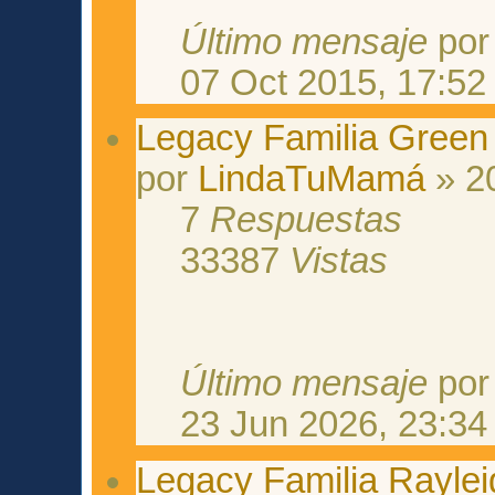
Último mensaje
po
07 Oct 2015, 17:52
Legacy Familia Green
por
LindaTuMamá
» 2
7
Respuestas
33387
Vistas
Último mensaje
po
23 Jun 2026, 23:34
Legacy Familia Rayleig