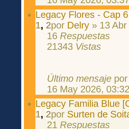
16 May 2026, 03:3
Legacy Flores - Cap 6
1
,
2
por
Delry
» 13 Abr
16
Respuestas
21343
Vistas
Último mensaje
po
16 May 2026, 03:3
Legacy Familia Blue [C
1
,
2
por
Surten de Soita
21
Respuestas