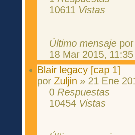
10611
Vistas
Último mensaje
po
18 Mar 2015, 11:35
Blair legacy [cap 1]
por
Zuljin
» 21 Ene 201
0
Respuestas
10454
Vistas