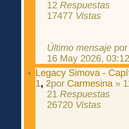
12
Respuestas
17477
Vistas
Último mensaje
po
16 May 2026, 03:1
Legacy Simova - Capít
1
,
2
por
Carmesina
» 1
21
Respuestas
26720
Vistas