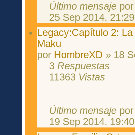
Último mensaje
po
25 Sep 2014, 21:29
Legacy:Capítulo 2: La i
Maku
por
HombreXD
» 18 S
3
Respuestas
11363
Vistas
Último mensaje
po
19 Sep 2014, 19:40