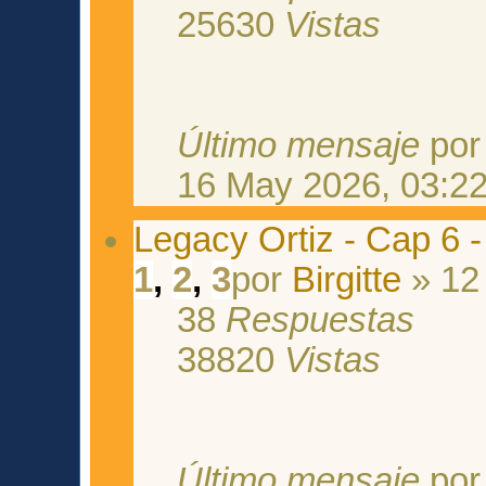
25630
Vistas
Último mensaje
po
16 May 2026, 03:2
Legacy Ortiz - Cap 6 
1
,
2
,
3
por
Birgitte
» 12
38
Respuestas
38820
Vistas
Último mensaje
po