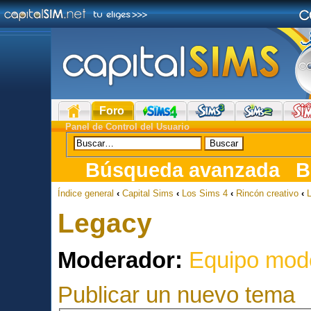
Foro
Panel de Control del Usuario
Búsqueda avanzada
B
Índice general
‹
Capital Sims
‹
Los Sims 4
‹
Rincón creativo
‹
Legacy
Moderador:
Equipo mod
Publicar un nuevo tema