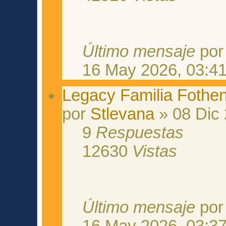
Último mensaje
po
16 May 2026, 03:4
Legacy Familia Fothe
por
Stlevana
» 08 Dic 
9
Respuestas
12630
Vistas
Último mensaje
po