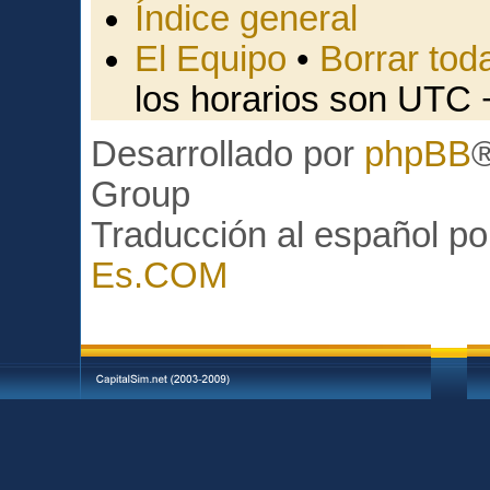
Índice general
El Equipo
•
Borrar toda
los horarios son UTC 
Desarrollado por
phpBB
Group
Traducción al español p
Es.COM