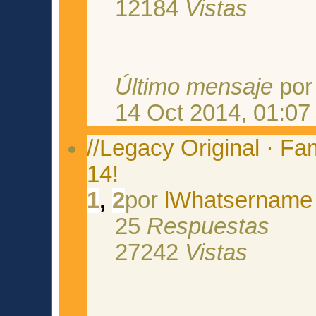
12184
Vistas
Último mensaje
po
14 Oct 2014, 01:07
//Legacy Original · Fam
14!
1
,
2
por
lWhatsername
25
Respuestas
27242
Vistas