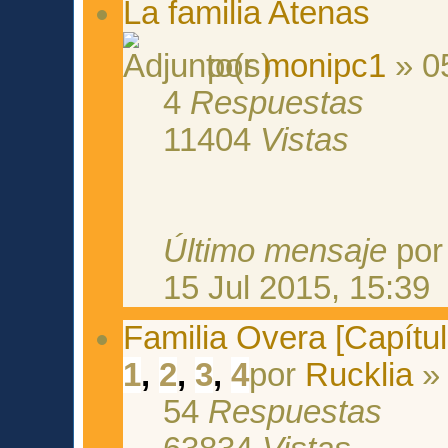
La familia Atenas
por
monipc1
» 05
4
Respuestas
11404
Vistas
Último mensaje
po
15 Jul 2015, 15:39
Familia Overa [Capítul
1
,
2
,
3
,
4
por
Rucklia
» 
54
Respuestas