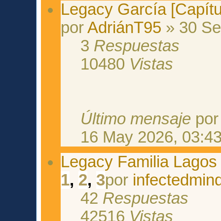
Legacy García [Capítu
por
AdriánT95
» 30 Se
3
Respuestas
10480
Vistas
Último mensaje
po
16 May 2026, 03:4
Legacy Familia Lagos 
1
,
2
,
3
por
infectedmin
42
Respuestas
42516
Vistas