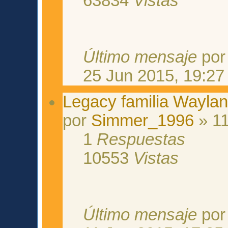
63834
Vistas
Último mensaje
po
25 Jun 2015, 19:27
Legacy familia Wayla
por
Simmer_1996
» 11
1
Respuestas
10553
Vistas
Último mensaje
po