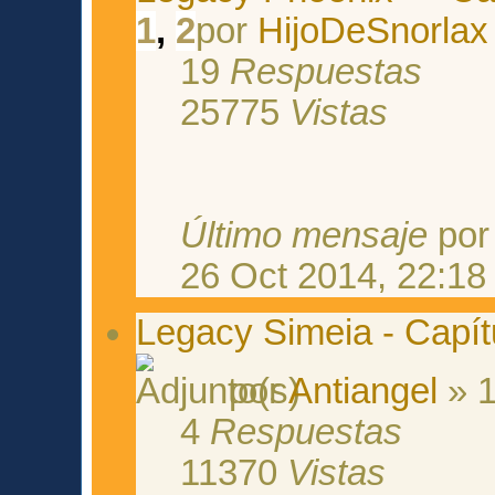
1
,
2
por
HijoDeSnorlax
19
Respuestas
25775
Vistas
Último mensaje
po
26 Oct 2014, 22:18
Legacy Simeia - Capítu
por
Antiangel
» 1
4
Respuestas
11370
Vistas