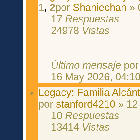
1
,
2
por
Shaniechan
» 
17
Respuestas
24978
Vistas
Último mensaje
po
16 May 2026, 04:1
Legacy: Familia Alcán
por
stanford4210
» 12 
10
Respuestas
13414
Vistas