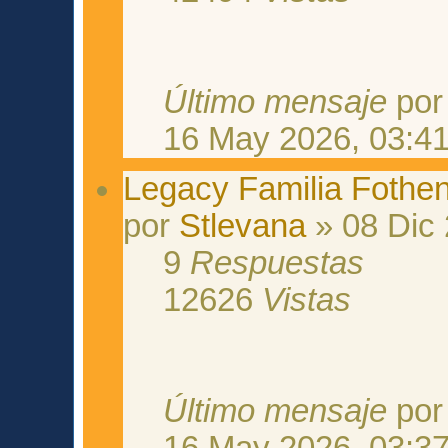
Último mensaje
po
16 May 2026, 03:4
Legacy Familia Fothe
por
Stlevana
» 08 Dic 
9
Respuestas
12626
Vistas
Último mensaje
po