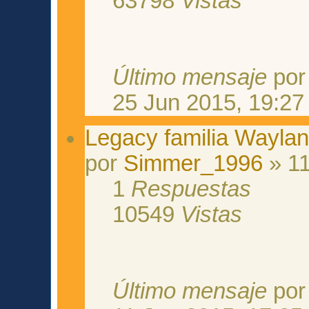
63798
Vistas
Último mensaje
po
25 Jun 2015, 19:27
Legacy familia Wayla
por
Simmer_1996
» 11
1
Respuestas
10549
Vistas
Último mensaje
po