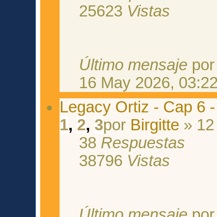
25623
Vistas
Último mensaje
po
16 May 2026, 03:2
Legacy Ortiz - Cap 6 
1
,
2
,
3
por
Birgitte
» 12
38
Respuestas
38796
Vistas
Último mensaje
po