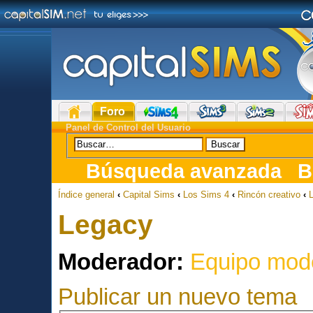
Foro
Panel de Control del Usuario
Búsqueda avanzada
B
Índice general
‹
Capital Sims
‹
Los Sims 4
‹
Rincón creativo
‹
Legacy
Moderador:
Equipo mod
Publicar un nuevo tema