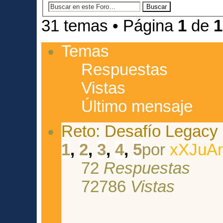
31 temas • Página
1
de
1
Temas
Respuestas
Vistas
Último mensaje
Reto: Desafío Legacy
1
,
2
,
3
,
4
,
5
por
xXJuAn
72
Respuestas
72786
Vistas