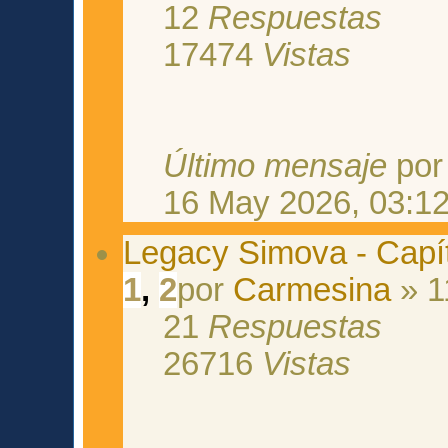
12
Respuestas
17474
Vistas
Último mensaje
po
16 May 2026, 03:1
Legacy Simova - Capít
1
,
2
por
Carmesina
» 1
21
Respuestas
26716
Vistas