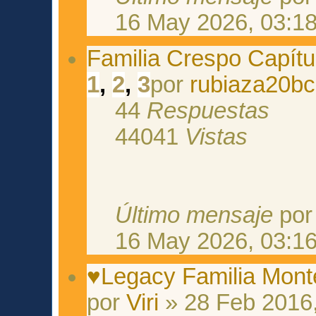
16 May 2026, 03:1
Familia Crespo Capítu
1
,
2
,
3
por
rubiaza20b
44
Respuestas
44041
Vistas
Último mensaje
po
16 May 2026, 03:1
♥Legacy Familia Mont
por
Viri
» 28 Feb 2016,