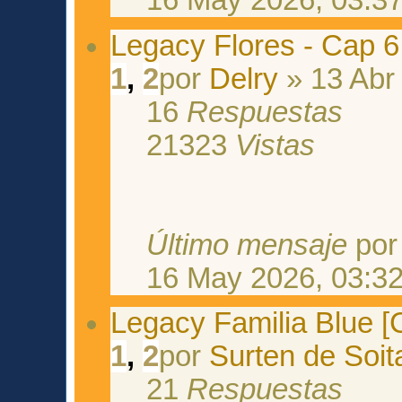
16 May 2026, 03:3
Legacy Flores - Cap 6
1
,
2
por
Delry
» 13 Abr
16
Respuestas
21323
Vistas
Último mensaje
po
16 May 2026, 03:3
Legacy Familia Blue [C
1
,
2
por
Surten de Soita
21
Respuestas