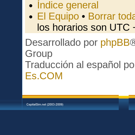
Índice general
El Equipo
•
Borrar toda
los horarios son UTC 
Desarrollado por
phpBB
Group
Traducción al español p
Es.COM