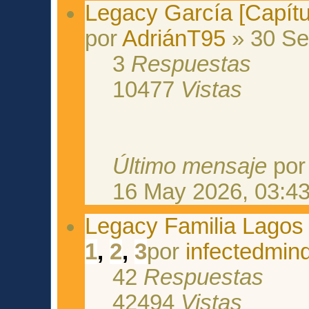
Legacy García [Capítu
por
AdriánT95
» 30 Se
3
Respuestas
10477
Vistas
Último mensaje
po
16 May 2026, 03:4
Legacy Familia Lagos 
1
,
2
,
3
por
infectedmin
42
Respuestas
42494
Vistas