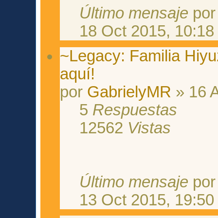
Último mensaje
po
18 Oct 2015, 10:18
~Legacy: Familia Hiyuz
aquí!
por
GabrielyMR
» 16 A
5
Respuestas
12562
Vistas
Último mensaje
po
13 Oct 2015, 19:50