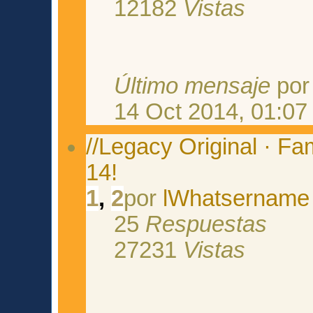
12182
Vistas
Último mensaje
po
14 Oct 2014, 01:07
//Legacy Original · Fam
14!
1
,
2
por
lWhatsername
25
Respuestas
27231
Vistas