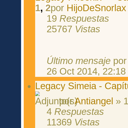
1
,
2
por
HijoDeSnorlax
19
Respuestas
25767
Vistas
Último mensaje
po
26 Oct 2014, 22:18
Legacy Simeia - Capítu
por
Antiangel
» 1
4
Respuestas
11369
Vistas