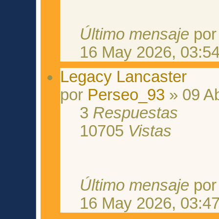
Último mensaje
po
16 May 2026, 03:5
Legacy Lancaster
por
Perseo_93
» 09 Ab
3
Respuestas
10705
Vistas
Último mensaje
po
16 May 2026, 03:4