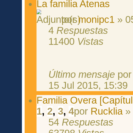
La familia Atenas
por
monipc1
» 05
4
Respuestas
11400
Vistas
Último mensaje
po
15 Jul 2015, 15:39
Familia Overa [Capítul
1
,
2
,
3
,
4
por
Rucklia
» 
54
Respuestas