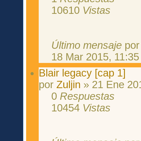
10610
Vistas
Último mensaje
po
18 Mar 2015, 11:35
Blair legacy [cap 1]
por
Zuljin
» 21 Ene 201
0
Respuestas
10454
Vistas