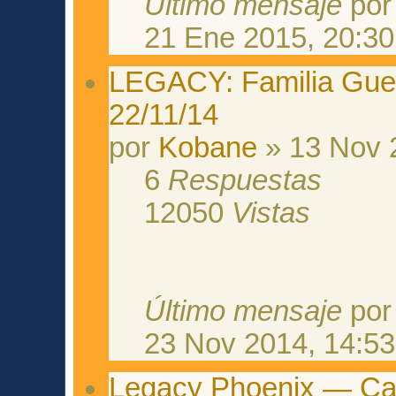
Último mensaje
po
21 Ene 2015, 20:30
LEGACY: Familia Guerr
22/11/14
por
Kobane
» 13 Nov 
6
Respuestas
12050
Vistas
Último mensaje
po
23 Nov 2014, 14:53
Legacy Phoenix — Capí