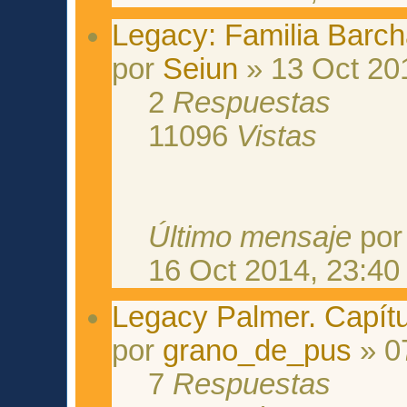
Legacy: Familia Barch
por
Seiun
» 13 Oct 20
2
Respuestas
11096
Vistas
Último mensaje
po
16 Oct 2014, 23:40
Legacy Palmer. Capítu
por
grano_de_pus
» 0
7
Respuestas