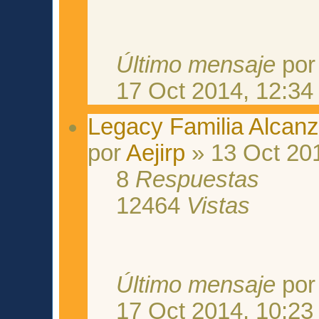
Último mensaje
po
17 Oct 2014, 12:34
Legacy Familia Alcanz
por
Aejirp
» 13 Oct 20
8
Respuestas
12464
Vistas
Último mensaje
po
17 Oct 2014, 10:23