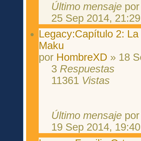
Último mensaje
po
25 Sep 2014, 21:29
Legacy:Capítulo 2: La i
Maku
por
HombreXD
» 18 S
3
Respuestas
11361
Vistas
Último mensaje
po
19 Sep 2014, 19:40