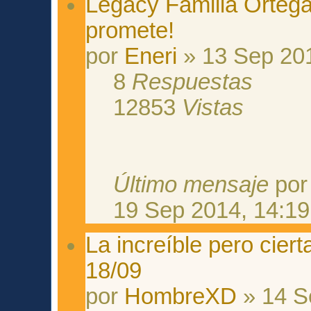
Legacy Familia Ortega 
promete!
por
Eneri
» 13 Sep 201
8
Respuestas
12853
Vistas
Último mensaje
po
19 Sep 2014, 14:19
La increíble pero cier
18/09
por
HombreXD
» 14 S