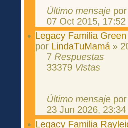
Último mensaje
po
07 Oct 2015, 17:52
Legacy Familia Green
por
LindaTuMamá
» 2
7
Respuestas
33379
Vistas
Último mensaje
po
23 Jun 2026, 23:34
Legacy Familia Rayleig