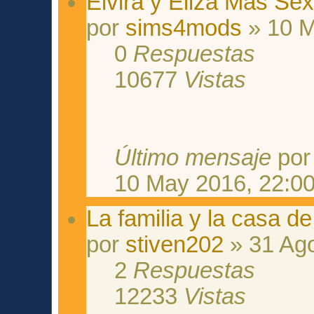
Elvira y Eliza Más Se
por
sims4mods
» 10 M
0
Respuestas
10677
Vistas
Último mensaje
po
10 May 2016, 22:0
La familia y la casa de
por
stiven202
» 31 Ago
2
Respuestas
12233
Vistas