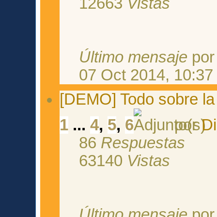
12663
Vistas
Último mensaje
po
07 Oct 2014, 10:37
[DEMO] Todo sobre l
1
...
4
,
5
,
6
por
D
86
Respuestas
63140
Vistas
Último mensaje
po