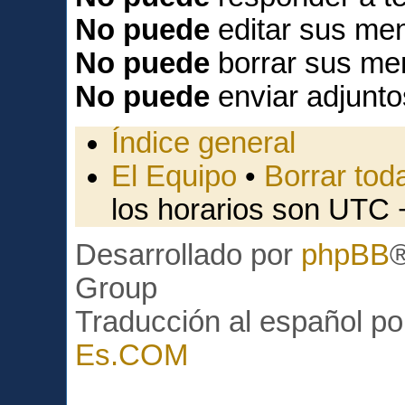
No puede
editar sus men
No puede
borrar sus me
No puede
enviar adjunto
Índice general
El Equipo
•
Borrar toda
los horarios son UTC 
Desarrollado por
phpBB
Group
Traducción al español p
Es.COM