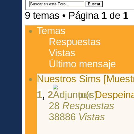
9 temas • Página
1
de
1
Temas
Respuestas
Vistas
Último mensaje
Nuestros Sims [Muestr
1
,
2
por
Despein
28
Respuestas
38886
Vistas