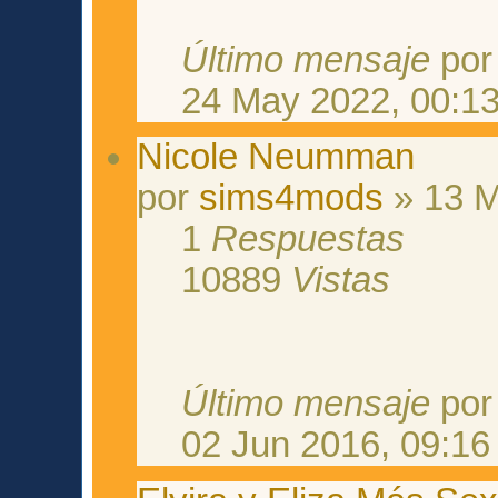
Último mensaje
po
24 May 2022, 00:1
Nicole Neumman
por
sims4mods
» 13 M
1
Respuestas
10889
Vistas
Último mensaje
po
02 Jun 2016, 09:16