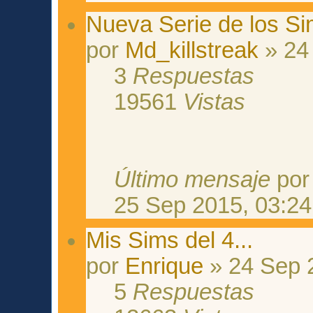
Nueva Serie de los Si
por
Md_killstreak
» 24
3
Respuestas
19561
Vistas
Último mensaje
po
25 Sep 2015, 03:24
Mis Sims del 4...
por
Enrique
» 24 Sep 
5
Respuestas