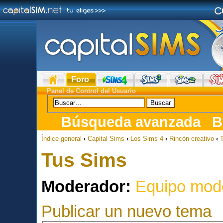
Foro
Panel de Control del Usuario
Búsqueda avanzada
B
Índice general
‹
Capital Sims
‹
Los Sims 4
‹
Rincón creativo
‹
Tus Sims
Moderador:
Equipo mod
Publicar un nuevo tema