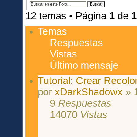
12 temas • Página
1
de
1
Temas
Respuestas
Vistas
Último mensaje
Tutorial: Crear Recol
por
xDarkShadowx
» 
9
Respuestas
14070
Vistas