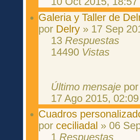
10 Oct 2015, 18:57
Galeria y Taller de De
por
Delry
» 17 Sep 201
13
Respuestas
14490
Vistas
Último mensaje
po
17 Ago 2015, 02:09
Cuadros personalizad
por
ceciliadal
» 06 Sep
1
Respuestas