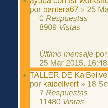
ayuda con tsr worksh
por
pantera67
» 25 Ma
0
Respuestas
8909
Vistas
Último mensaje
po
25 Mar 2015, 16:48
TALLER DE KaiBellver
por
kaibellvert
» 18 Se
7
Respuestas
11480
Vistas