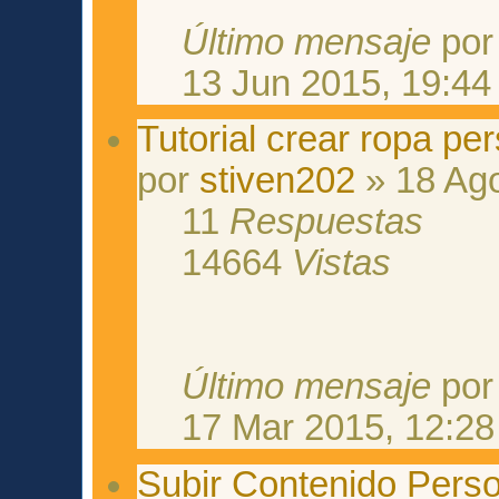
Último mensaje
po
13 Jun 2015, 19:44
Tutorial crear ropa pe
por
stiven202
» 18 Ago
11
Respuestas
14664
Vistas
Último mensaje
po
17 Mar 2015, 12:28
Subir Contenido Perso