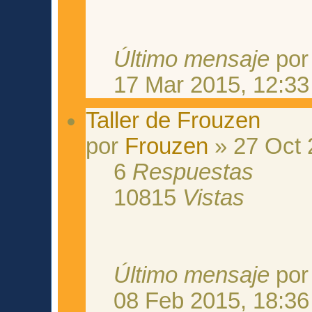
Último mensaje
po
17 Mar 2015, 12:33
Taller de Frouzen
por
Frouzen
» 27 Oct 
6
Respuestas
10815
Vistas
Último mensaje
po
08 Feb 2015, 18:36