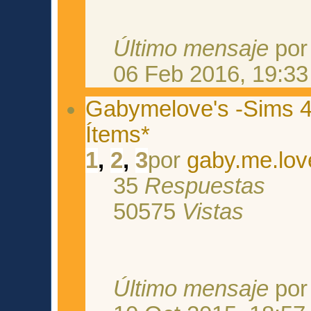
Último mensaje
po
06 Feb 2016, 19:33
Gabymelove's -Sims 4
Ítems*
1
,
2
,
3
por
gaby.me.lov
35
Respuestas
50575
Vistas
Último mensaje
po