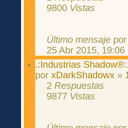
9800
Vistas
Último mensaje
po
25 Abr 2015, 19:06
.:Industrias Shadow®:.
por
xDarkShadowx
» 
2
Respuestas
9877
Vistas