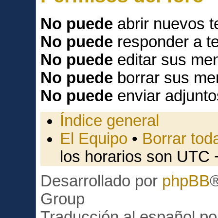
No puede
abrir nuevos 
No puede
responder a t
No puede
editar sus men
No puede
borrar sus me
No puede
enviar adjunto
Índice general
El Equipo
•
Borrar toda
los horarios son UTC 
Desarrollado por
phpBB
Group
Traducción al español p