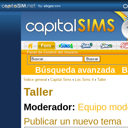
Foro
Panel de Control del Usuario
Búsqueda avanzada
B
Índice general
‹
Capital Sims
‹
Los Sims 4
‹
Taller
Taller
Moderador:
Equipo mod
Publicar un nuevo tema