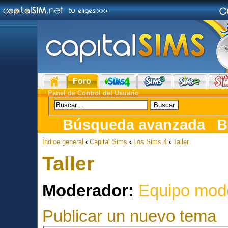
Foro
Panel de Control del Usuario
Búsqueda avanzada
B
Índice general
‹
Capital Sims
‹
Los Sims 4
‹
Taller
Taller
Moderador:
Equipo mod
Publicar un nuevo tema