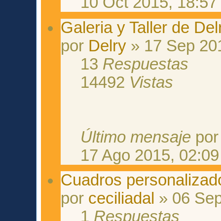
10 Oct 2015, 18:57
Galeria y Taller de De
por
Delry
» 17 Sep 201
13
Respuestas
14492
Vistas
Último mensaje
po
17 Ago 2015, 02:09
Cuadros personalizad
por
ceciliadal
» 06 Sep
1
Respuestas