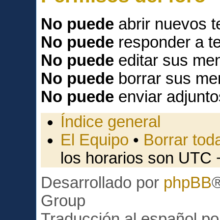
No puede
abrir nuevos 
No puede
responder a t
No puede
editar sus men
No puede
borrar sus me
No puede
enviar adjunto
Índice general
El Equipo
•
Borrar toda
los horarios son UTC 
Desarrollado por
phpBB
Group
Traducción al español p