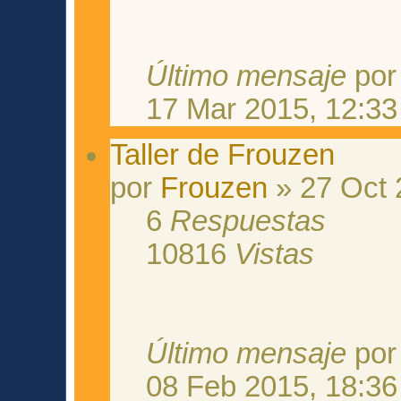
Último mensaje
po
17 Mar 2015, 12:33
Taller de Frouzen
por
Frouzen
» 27 Oct 
6
Respuestas
10816
Vistas
Último mensaje
po
08 Feb 2015, 18:36