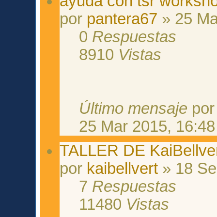
ayuda con tsr worksh
por
pantera67
» 25 Ma
0
Respuestas
8910
Vistas
Último mensaje
po
25 Mar 2015, 16:48
TALLER DE KaiBellver
por
kaibellvert
» 18 Se
7
Respuestas
11480
Vistas