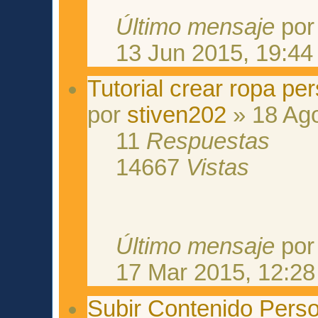
Último mensaje
po
13 Jun 2015, 19:44
Tutorial crear ropa pe
por
stiven202
» 18 Ago
11
Respuestas
14667
Vistas
Último mensaje
po
17 Mar 2015, 12:28
Subir Contenido Perso