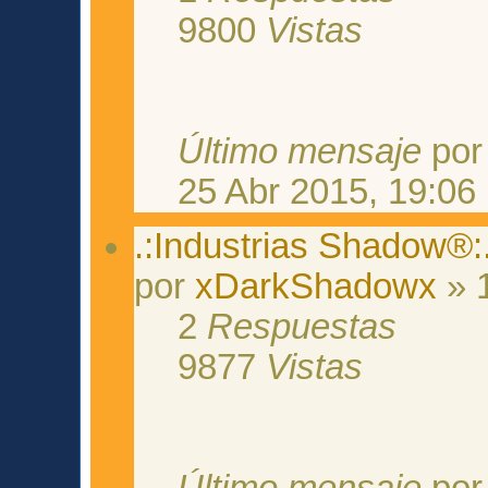
9800
Vistas
Último mensaje
po
25 Abr 2015, 19:06
.:Industrias Shadow®:.
por
xDarkShadowx
» 
2
Respuestas
9877
Vistas