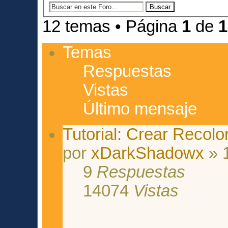
12 temas • Página
1
de
1
Temas
Respuestas
Vistas
Último mensaje
Tutorial: Crear Recol
por
xDarkShadowx
» 
9
Respuestas
14074
Vistas