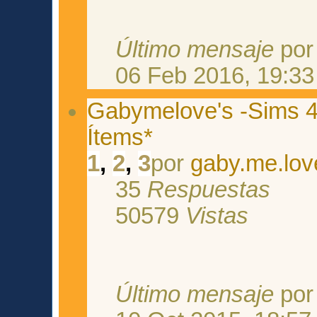
Último mensaje
po
06 Feb 2016, 19:33
Gabymelove's -Sims 4
Ítems*
1
,
2
,
3
por
gaby.me.lov
35
Respuestas
50579
Vistas
Último mensaje
po