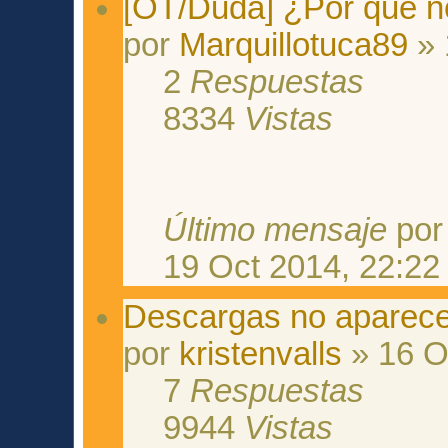
[OT/Duda] ¿Por qué n
por
Marquillotuca89
» 
2
Respuestas
8334
Vistas
Último mensaje
po
19 Oct 2014, 22:22
Descargas no aparece
por
kristenvalls
» 16 O
7
Respuestas
9944
Vistas