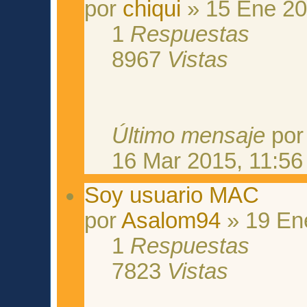
por
chiqui
» 15 Ene 20
1
Respuestas
8967
Vistas
Último mensaje
po
16 Mar 2015, 11:56
Soy usuario MAC
por
Asalom94
» 19 En
1
Respuestas
7823
Vistas