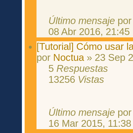
Último mensaje
po
08 Abr 2016, 21:45
[Tutorial] Cómo usar l
por
Noctua
» 23 Sep 2
5
Respuestas
13256
Vistas
Último mensaje
po
16 Mar 2015, 11:38