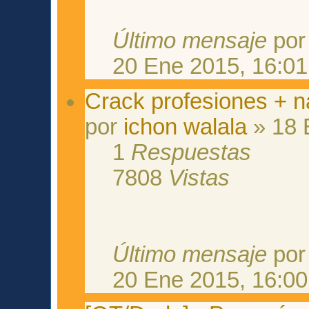
Último mensaje
po
20 Ene 2015, 16:01
Crack profesiones + n
por
ichon walala
» 18 
1
Respuestas
7808
Vistas
Último mensaje
po
20 Ene 2015, 16:00