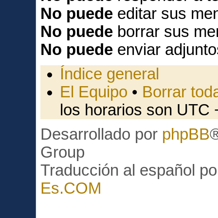
No puede
editar sus men
No puede
borrar sus me
No puede
enviar adjunto
Índice general
El Equipo
•
Borrar toda
los horarios son UTC 
Desarrollado por
phpBB
Group
Traducción al español p
Es.COM