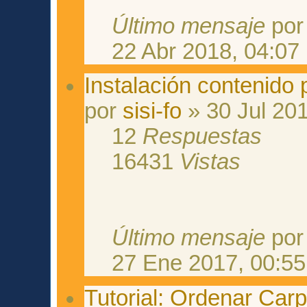
Último mensaje
po
22 Abr 2018, 04:07
Instalación contenido
por
sisi-fo
» 30 Jul 201
12
Respuestas
16431
Vistas
Último mensaje
po
27 Ene 2017, 00:55
Tutorial: Ordenar Ca