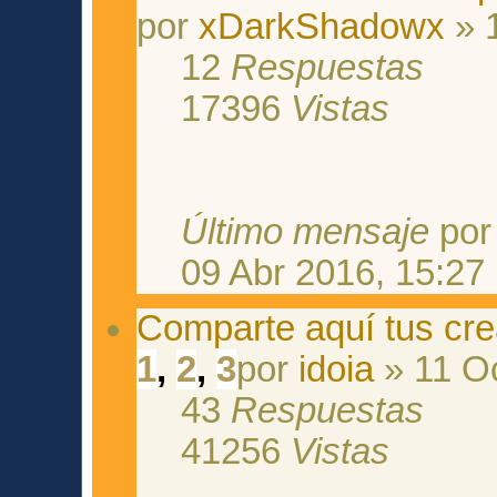
por
xDarkShadowx
» 
12
Respuestas
17396
Vistas
Último mensaje
po
09 Abr 2016, 15:27
Comparte aquí tus cr
1
,
2
,
3
por
idoia
» 11 Oc
43
Respuestas
41256
Vistas