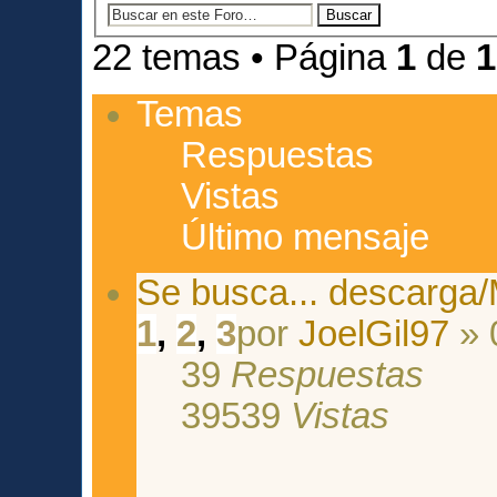
22 temas • Página
1
de
1
Temas
Respuestas
Vistas
Último mensaje
Se busca... descarga
1
,
2
,
3
por
JoelGil97
» 
39
Respuestas
39539
Vistas