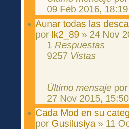
09 Feb 2016, 18:19
Aunar todas las desc
por
lk2_89
» 24 Nov 2
1
Respuestas
9257
Vistas
Último mensaje
po
27 Nov 2015, 15:50
Cada Mod en su categ
por
Gusilusiya
» 11 Oc