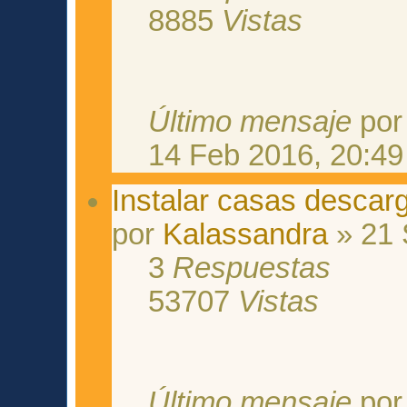
8885
Vistas
Último mensaje
po
14 Feb 2016, 20:49
Instalar casas descar
por
Kalassandra
» 21 
3
Respuestas
53707
Vistas
Último mensaje
po