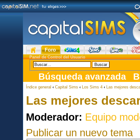
Foro
Panel de Control del Usuario
Búsqueda avanzada
B
Índice general
‹
Capital Sims
‹
Los Sims 4
‹
Las mejores desc
Las mejores desca
Moderador:
Equipo mod
Publicar un nuevo tema