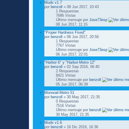
Mods v1.7
por
benzoll
» 08 Jun 2017, 10:43
1
Respuestas
7686
Vistas
Último mensaje
por
Jose73esp
08 Jun 2017, 11:15
"Proper Hardness Fixed"
por
benzoll
» 06 Jun 2017, 20:56
1
Respuestas
7767
Vistas
Último mensaje
por
Jose73esp
06 Jun 2017, 22:01
"Harbor 6" y "Harbor-Metro 12"
por
benzoll
» 02 Sep 2016, 06:40
2
Respuestas
8421
Vistas
Último mensaje
por
benzoll
05 Jun 2017, 06:39
Monorail-Metro 51
por
benzoll
» 30 May 2017, 21:35
0
Respuestas
7516
Vistas
Último mensaje
por
benzoll
30 May 2017, 21:35
Mods v1.6
por
benzoll
» 16 Dic 2016, 16:36