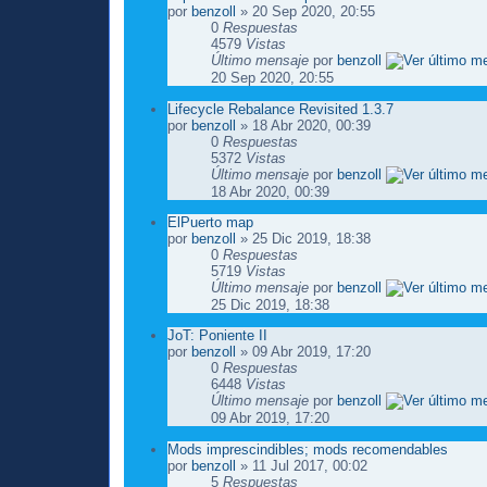
por
benzoll
» 20 Sep 2020, 20:55
0
Respuestas
4579
Vistas
Último mensaje
por
benzoll
20 Sep 2020, 20:55
Lifecycle Rebalance Revisited 1.3.7
por
benzoll
» 18 Abr 2020, 00:39
0
Respuestas
5372
Vistas
Último mensaje
por
benzoll
18 Abr 2020, 00:39
ElPuerto map
por
benzoll
» 25 Dic 2019, 18:38
0
Respuestas
5719
Vistas
Último mensaje
por
benzoll
25 Dic 2019, 18:38
JoT: Poniente II
por
benzoll
» 09 Abr 2019, 17:20
0
Respuestas
6448
Vistas
Último mensaje
por
benzoll
09 Abr 2019, 17:20
Mods imprescindibles; mods recomendables
por
benzoll
» 11 Jul 2017, 00:02
5
Respuestas