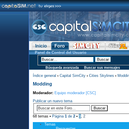
Inicio
Foro
Panel de Control del Usuario
Búsqueda avanzada
Buscar sus mensajes
Índice general
‹
Capital SimCity
‹
Cities Skylines
‹
Moddi
Modding
Moderador:
Equipo moderador [CSC]
Publicar un nuevo tema
68 temas •
Página
1
de
2
•
1
,
2
Temas
Respuestas