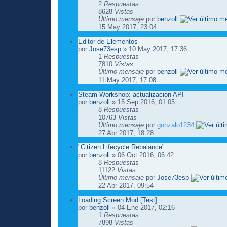
2
Respuestas
8628
Vistas
Último mensaje
por
benzoll
15 May 2017, 23:04
Editor de Elementos
por
Jose73esp
» 10 May 2017, 17:36
1
Respuestas
7810
Vistas
Último mensaje
por
benzoll
11 May 2017, 17:08
Steam Workshop: actualizacion API
por
benzoll
» 15 Sep 2016, 01:05
8
Respuestas
10763
Vistas
Último mensaje
por
gonzalo1234
27 Abr 2017, 18:28
"Citizen Lifecycle Rebalance"
por
benzoll
» 06 Oct 2016, 06:42
8
Respuestas
11122
Vistas
Último mensaje
por
Jose73esp
22 Abr 2017, 09:54
Loading Screen Mod [Test]
por
benzoll
» 04 Ene 2017, 02:16
1
Respuestas
7898
Vistas