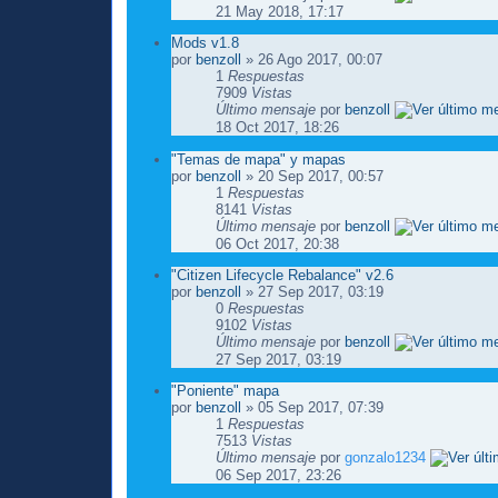
21 May 2018, 17:17
Mods v1.8
por
benzoll
» 26 Ago 2017, 00:07
1
Respuestas
7909
Vistas
Último mensaje
por
benzoll
18 Oct 2017, 18:26
"Temas de mapa" y mapas
por
benzoll
» 20 Sep 2017, 00:57
1
Respuestas
8141
Vistas
Último mensaje
por
benzoll
06 Oct 2017, 20:38
"Citizen Lifecycle Rebalance" v2.6
por
benzoll
» 27 Sep 2017, 03:19
0
Respuestas
9102
Vistas
Último mensaje
por
benzoll
27 Sep 2017, 03:19
"Poniente" mapa
por
benzoll
» 05 Sep 2017, 07:39
1
Respuestas
7513
Vistas
Último mensaje
por
gonzalo1234
06 Sep 2017, 23:26