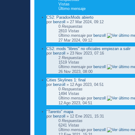
Vistas
Último mensaje
CS2: ParadoxMods abierto
por
benzoll
» 27 Mar 2024, 09:12
0
Respuestas
2810
Vistas
Último mensaje
por
benzoll
27 Mar 2024, 09:12
CS2: mods "libres" no oficiales empiezan a salir
por
benzoll
» 23 Nov 2023, 07:16
2
Respuestas
1519
Vistas
Último mensaje
por
benzoll
26 Nov 2023, 08:00
Cities Skylines 1: final
por
benzoll
» 12 Ago 2023, 04:51
0
Respuestas
1494
Vistas
Último mensaje
por
benzoll
12 Ago 2023, 04:51
"Tarento" mapa
por
benzoll
» 12 Ene 2021, 15:31
0
Respuestas
6241
Vistas
Último mensaje
por
benzoll
12 Ene 2021, 15:31