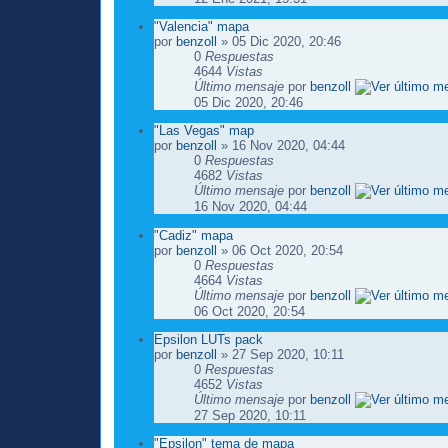
"Valencia" mapa
por
benzoll
» 05 Dic 2020, 20:46
0
Respuestas
4644
Vistas
Último mensaje
por
benzoll
05 Dic 2020, 20:46
"Las Vegas" map
por
benzoll
» 16 Nov 2020, 04:44
0
Respuestas
4682
Vistas
Último mensaje
por
benzoll
16 Nov 2020, 04:44
"Cadiz" mapa
por
benzoll
» 06 Oct 2020, 20:54
0
Respuestas
4664
Vistas
Último mensaje
por
benzoll
06 Oct 2020, 20:54
Epsilon LUTs pack
por
benzoll
» 27 Sep 2020, 10:11
0
Respuestas
4652
Vistas
Último mensaje
por
benzoll
27 Sep 2020, 10:11
"Epsilon" tema de mapa