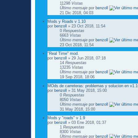
11298
Vistas
Último mensaje
por
benzoll
21 Dic 2018, 04:03
Mods y Roads v 1.10
por
benzoll
» 23 Oct 2018, 11:54
0
Respuestas
6663
Vistas
Último mensaje
por
benzoll
23 Oct 2018, 11:54
"Real Time" mod.
por
benzoll
» 29 Jun 2018, 07:18
14
Respuestas
13235
Vistas
Último mensaje
por
benzoll
19 Sep 2018, 18:06
MOds de carreteras: problemas y solucion en v1.
por
benzoll
» 31 May 2018, 15:00
0
Respuestas
8050
Vistas
Último mensaje
por
benzoll
31 May 2018, 15:00
Mods y "roads" v 1.9
por
benzoll
» 03 Ene 2018, 01:37
1
Respuestas
8300
Vistas
Último mensaje
por
benzoll