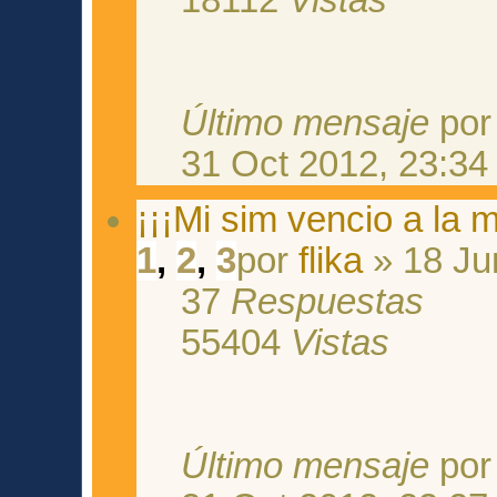
Último mensaje
po
31 Oct 2012, 23:34
¡¡¡Mi sim vencio a la m
1
,
2
,
3
por
flika
» 18 Ju
37
Respuestas
55404
Vistas
Último mensaje
po