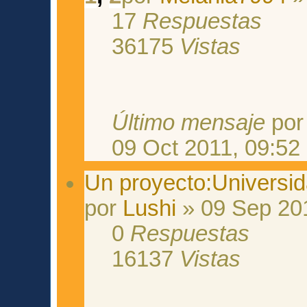
17
Respuestas
36175
Vistas
Último mensaje
po
09 Oct 2011, 09:52
Un proyecto:Universida
por
Lushi
» 09 Sep 201
0
Respuestas
16137
Vistas