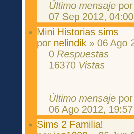
Último mensaje
po
07 Sep 2012, 04:00
Mini Historias sims
por
nelindik
» 06 Ago 2
0
Respuestas
16370
Vistas
Último mensaje
po
06 Ago 2012, 19:57
Sims 2 Familia!