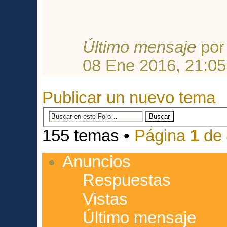
Último mensaje
po
08 Ene 2016, 21:05
Publicar un nuevo tema
155 temas •
Página
1
de
Anuncios
Respuestas
Vistas
Último mensaje