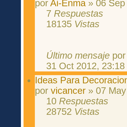
por
Ai-Enma
» 06 Sep 
7
Respuestas
18135
Vistas
Último mensaje
po
31 Oct 2012, 23:18
Ideas Para Decoraci
por
vicancer
» 07 May 
10
Respuestas
28752
Vistas