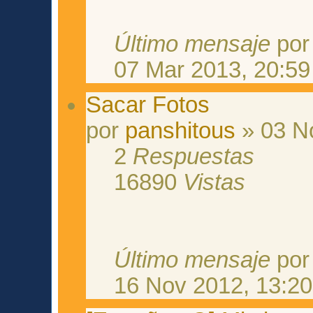
Último mensaje
po
07 Mar 2013, 20:59
Sacar Fotos
por
panshitous
» 03 N
2
Respuestas
16890
Vistas
Último mensaje
po
16 Nov 2012, 13:20