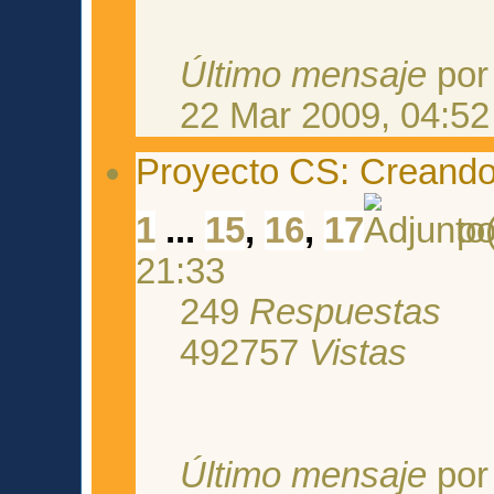
Último mensaje
po
22 Mar 2009, 04:52
Proyecto CS: Creando 
1
...
15
,
16
,
17
p
21:33
249
Respuestas
492757
Vistas
Último mensaje
po