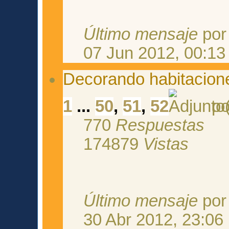
Último mensaje
po
07 Jun 2012, 00:13
Decorando habitacion
1
...
50
,
51
,
52
p
770
Respuestas
174879
Vistas
Último mensaje
po
30 Abr 2012, 23:06