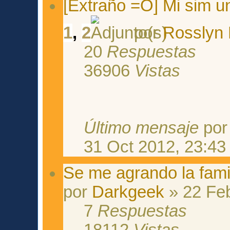
[Extraño =O] Mi sim u
1
,
2
por
Rosslyn 
20
Respuestas
36906
Vistas
Último mensaje
po
31 Oct 2012, 23:43
Se me agrando la fami
por
Darkgeek
» 22 Feb
7
Respuestas
18112
Vistas