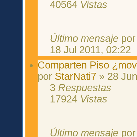
40564
Vistas
Último mensaje
po
18 Jul 2011, 02:22
Comparten Piso ¿move
por
StarNati7
» 28 Jun
3
Respuestas
17924
Vistas
Último mensaje
po