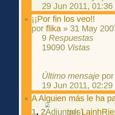
29 Jun 2011, 01:36
¡¡Por fin los veo!!
por
flika
» 31 May 2007
9
Respuestas
19090
Vistas
Último mensaje
po
19 Jun 2011, 02:29
A Alguien más le ha pa
1
,
2
por
LainhRie