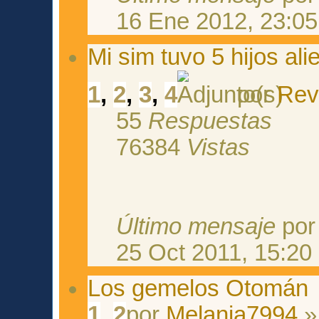
16 Ene 2012, 23:05
Mi sim tuvo 5 hijos alie
1
,
2
,
3
,
4
por
Rev
55
Respuestas
76384
Vistas
Último mensaje
po
25 Oct 2011, 15:20
Los gemelos Otomán
1
,
2
por
Melania7994
»