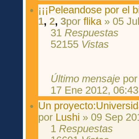
¡¡¡Peleandose por el b
1
,
2
,
3
por
flika
» 05 Ju
31
Respuestas
52155
Vistas
Último mensaje
po
17 Ene 2012, 06:43
Un proyecto:Universida
por
Lushi
» 09 Sep 201
1
Respuestas