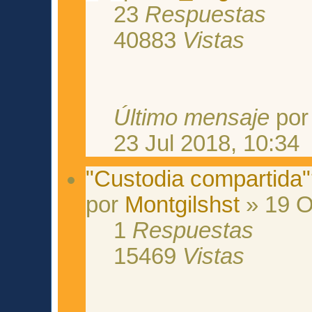
23
Respuestas
40883
Vistas
Último mensaje
po
23 Jul 2018, 10:34
"Custodia compartida
por
Montgilshst
» 19 O
1
Respuestas
15469
Vistas