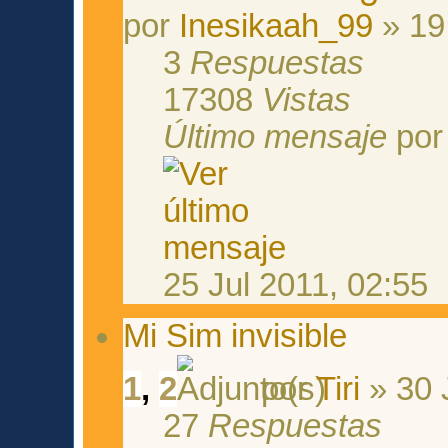
por
Inesikaah_99
» 19
3
Respuestas
17308
Vistas
Último mensaje
po
25 Jul 2011, 02:55
Mi Sim invisible
1
,
2
por
Tiri
» 30 
27
Respuestas