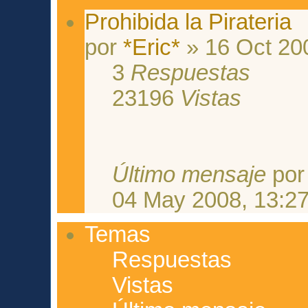
Prohibida la Pirateria
por
*Eric*
» 16 Oct 20
3
Respuestas
23196
Vistas
Último mensaje
po
04 May 2008, 13:2
Temas
Respuestas
Vistas