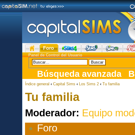
Foro
Panel de Control del Usuario
Búsqueda avanzada
B
Índice general
‹
Capital Sims
‹
Los Sims 2
‹
Tu familia
Tu familia
Moderador:
Equipo mod
Foro