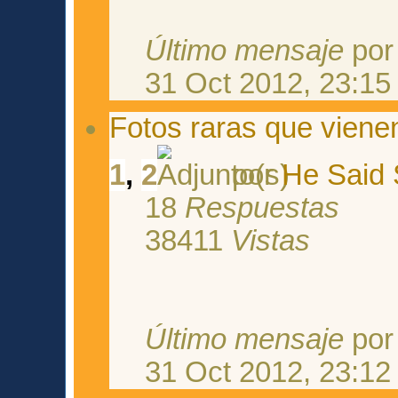
Último mensaje
po
31 Oct 2012, 23:15
Fotos raras que vienen
1
,
2
por
He Said 
18
Respuestas
38411
Vistas
Último mensaje
po
31 Oct 2012, 23:12