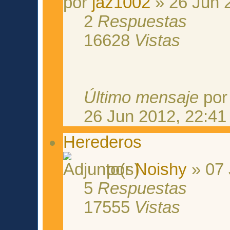
por
jaz1002
» 26 Jun 
2
Respuestas
16628
Vistas
Último mensaje
po
26 Jun 2012, 22:41
Herederos
por
Noishy
» 07 
5
Respuestas
17555
Vistas