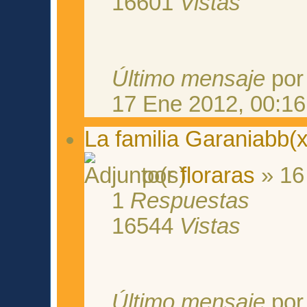
16601
Vistas
Último mensaje
po
17 Ene 2012, 00:16
La familia Garaniabb(
por
floraras
» 16
1
Respuestas
16544
Vistas
Último mensaje
po