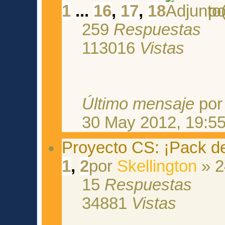
1
...
16
,
17
,
18
p
259
Respuestas
113016
Vistas
Último mensaje
po
30 May 2012, 19:5
Proyecto CS: ¡Pack d
1
,
2
por
Skellington
» 2
15
Respuestas
34881
Vistas