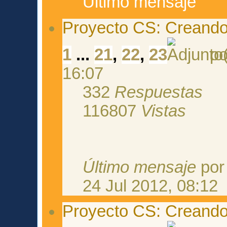
Último mensaje
Proyecto CS: Creando
1
...
21
,
22
,
23
p
16:07
332
Respuestas
116807
Vistas
Último mensaje
po
24 Jul 2012, 08:12
Proyecto CS: Creando