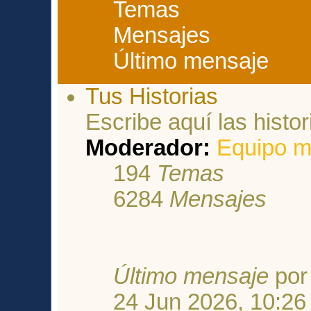
Temas
Mensajes
Último mensaje
Tus Historias
Escribe aquí las histor
Moderador:
Equipo m
194
Temas
6284
Mensajes
Último mensaje
po
24 Jun 2026, 10:26