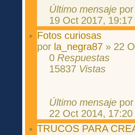
Último mensaje
po
19 Oct 2017, 19:17
Fotos curiosas
por
la_negra87
» 22 O
0
Respuestas
15837
Vistas
Último mensaje
po
22 Oct 2014, 17:20
TRUCOS PARA CREA