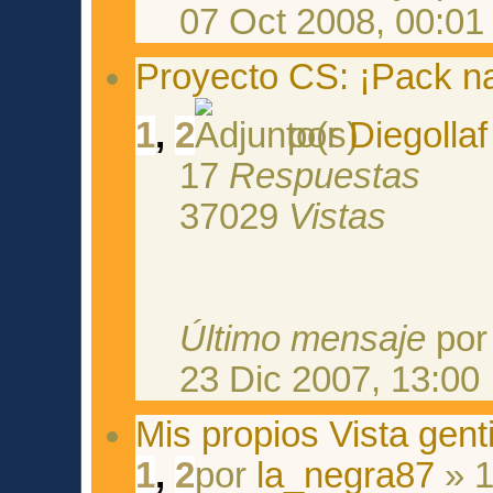
07 Oct 2008, 00:01
Proyecto CS: ¡Pack n
1
,
2
por
Diegollaf
17
Respuestas
37029
Vistas
Último mensaje
po
23 Dic 2007, 13:00
Mis propios Vista gent
1
,
2
por
la_negra87
» 1