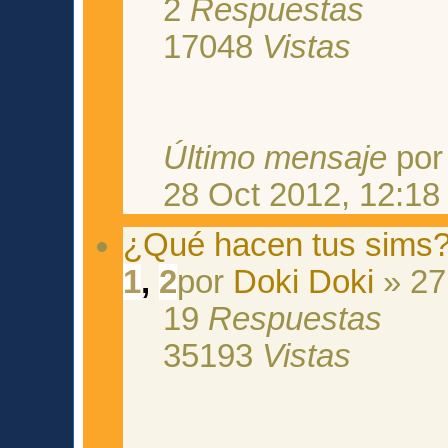
2
Respuestas
17048
Vistas
Último mensaje
po
28 Oct 2012, 12:18
¿Qué hacen tus sims
1
,
2
por
Doki Doki
» 27
19
Respuestas
35193
Vistas