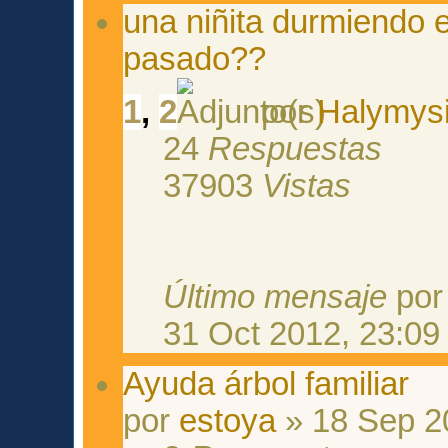
una niñita durmiendo e
pasado??
1
,
2
por
Halymys
24
Respuestas
37903
Vistas
Último mensaje
po
31 Oct 2012, 23:09
Ayuda árbol familiar
por
estoya
» 18 Sep 2