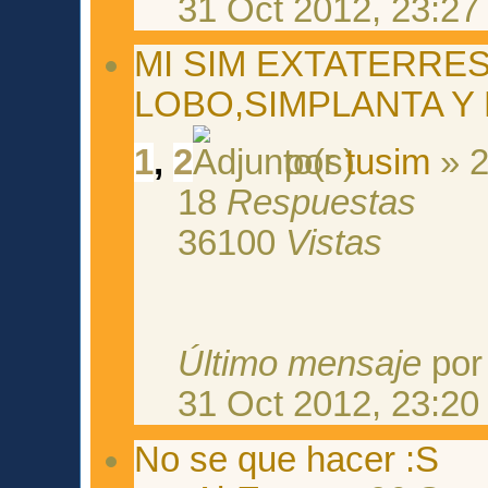
31 Oct 2012, 23:27
MI SIM EXTATERRE
LOBO,SIMPLANTA Y 
1
,
2
por
tusim
» 2
18
Respuestas
36100
Vistas
Último mensaje
po
31 Oct 2012, 23:20
No se que hacer :S