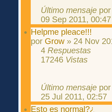
Último mensaje
po
09 Sep 2011, 00:47
Helpme pleace!!!
por
Grow
» 24 Nov 20
4
Respuestas
17246
Vistas
Último mensaje
po
25 Jul 2011, 02:57
Esto es normal?¿