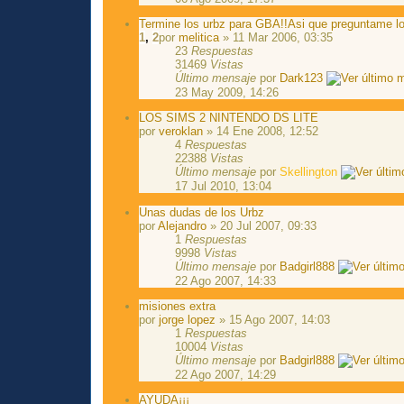
Termine los urbz para GBA!!Asi que preguntame lo
1
,
2
por
melitica
» 11 Mar 2006, 03:35
23
Respuestas
31469
Vistas
Último mensaje
por
Dark123
23 May 2009, 14:26
LOS SIMS 2 NINTENDO DS LITE
por
veroklan
» 14 Ene 2008, 12:52
4
Respuestas
22388
Vistas
Último mensaje
por
Skellington
17 Jul 2010, 13:04
Unas dudas de los Urbz
por
Alejandro
» 20 Jul 2007, 09:33
1
Respuestas
9998
Vistas
Último mensaje
por
Badgirl888
22 Ago 2007, 14:33
misiones extra
por
jorge lopez
» 15 Ago 2007, 14:03
1
Respuestas
10004
Vistas
Último mensaje
por
Badgirl888
22 Ago 2007, 14:29
AYUDA¡¡¡