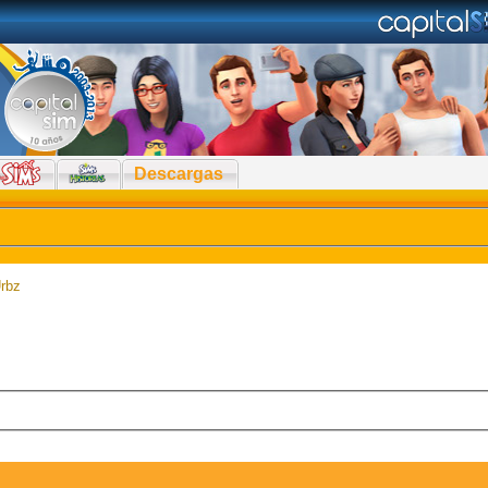
Descargas
rbz