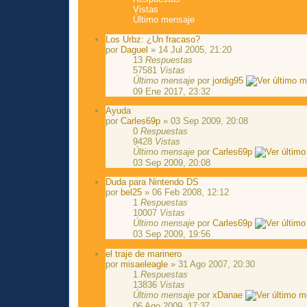
Vistas
Último mensaje
Los Urbz: ¿Un fracaso?
por
Daguel
» 14 Jul 2005, 21:20
13
Respuestas
57581
Vistas
Último mensaje
por
jordig95
09 Ene 2017, 23:32
Ayuda
por
Carles69p
» 03 Sep 2009, 20:08
0
Respuestas
9428
Vistas
Último mensaje
por
Carles69p
03 Sep 2009, 20:08
Duda para Nintendo DS
por
bel25
» 06 Feb 2008, 12:12
1
Respuestas
10007
Vistas
Último mensaje
por
Carles69p
03 Sep 2009, 19:56
el traje de marinero
por
misaeleagle
» 31 Ago 2007, 20:30
1
Respuestas
13836
Vistas
Último mensaje
por
xDanae
06 Ago 2009, 17:37