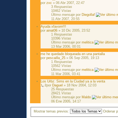
por
zxc
» 06 Abr 2007, 22:47
3
Respuestas
10462
Vistas
Último mensaje
por
Diegollaf
11 Abr 2007, 20:55
Ayuda xfavorrr!!!
por
ainat06
» 10 Dic 2005, 23:52
1
Respuestas
10396
Vistas
Último mensaje
por
melitica
13 Mar 2006, 00:01
me he quedado bloqueada en una pantalla
por
pescailla_25
» 06 Sep 2005, 19:13
1
Respuestas
10562
Vistas
Último mensaje
por
melitica
11 Mar 2006, 03:41
Los Urbz: Sims en la Ciudad ya a la venta
1
,
2
por
Daguel
» 18 Nov 2004, 12:03
25
Respuestas
28421
Vistas
Último mensaje
por
Maldo
06 Ene 2005, 14:17
Mostrar temas previos:
Ordenar 