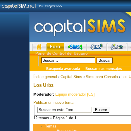
Foro
Panel de Control del Usuario
Búsqueda avanzada
Buscar sus mensajes
Índice general
‹
Capital Sims
‹
Sims para Consola
‹
Los U
Los Urbz
Moderador:
Equipo moderador [CS]
Publicar un nuevo tema
12 temas • Página
1
de
1
Temas
Respuestas