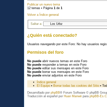
Publicar un nuevo tema
12 temas • Página
1
de
1
Volver a Índice general
Saltar a:
¿Quién está conectado?
Usuarios navegando por este Foro: No hay usuarios regist
Permisos del foro
No puede
abrir nuevos temas en este Foro
No puede
responder a temas en este Foro
No puede
editar sus mensajes en este Foro
No puede
borrar sus mensajes en este Foro
No puede
enviar adjuntos en este Foro
Índice general
El Equipo
•
Borrar todas las cookies del Sitio
• Tod
Desarrollado por
phpBB
® Forum Software © phpBB Grou
Traducción al español por
Huan Manwë
para
phpBB-Es.