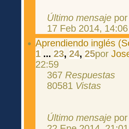
Último mensaje
po
17 Feb 2014, 14:06
Aprendiendo inglés (S
1
...
23
,
24
,
25
por
Jos
22:59
367
Respuestas
80581
Vistas
Último mensaje
po
22 Ene 2014, 21:01