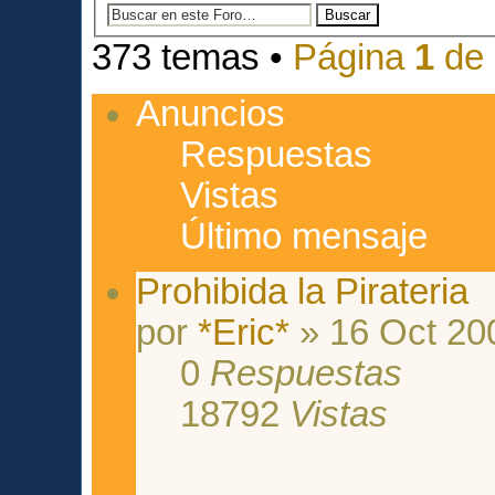
373 temas •
Página
1
de
Anuncios
Respuestas
Vistas
Último mensaje
Prohibida la Pirateria
por
*Eric*
» 16 Oct 20
0
Respuestas
18792
Vistas