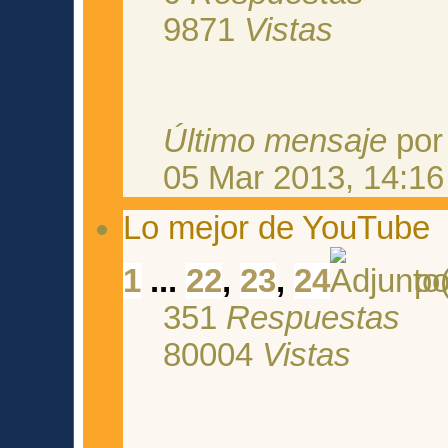
9871
Vistas
Último mensaje
po
05 Mar 2013, 14:16
Lo mejor de YouTube
1
...
22
,
23
,
24
p
351
Respuestas
80004
Vistas