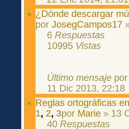
¿Dónde descargar mús
por
JosegCampos17
»
6
Respuestas
10995
Vistas
Último mensaje
po
11 Dic 2013, 22:18
Reglas ortográficas e
1
,
2
,
3
por
Marie
» 13 O
40
Respuestas