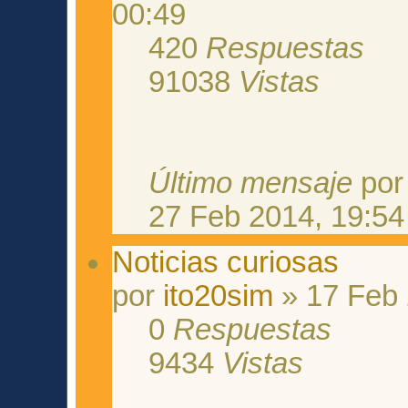
00:49
420
Respuestas
91038
Vistas
Último mensaje
po
27 Feb 2014, 19:54
Noticias curiosas
por
ito20sim
» 17 Feb 
0
Respuestas
9434
Vistas