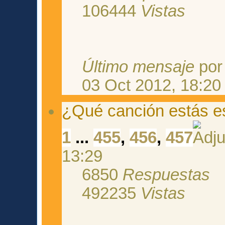
106444
Vistas
Último mensaje
po
03 Oct 2012, 18:20
¿Qué canción estás 
1
...
455
,
456
,
457
13:29
6850
Respuestas
492235
Vistas