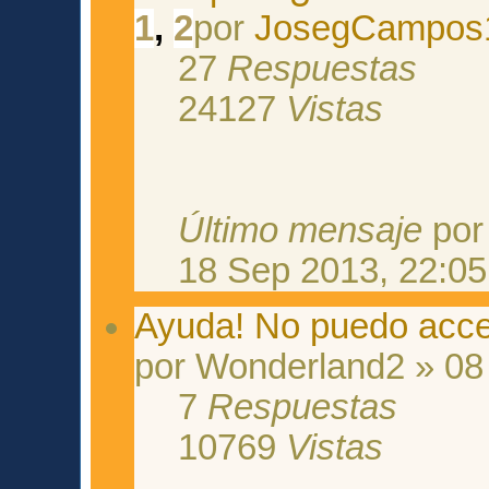
1
,
2
por
JosegCampos
27
Respuestas
24127
Vistas
Último mensaje
po
18 Sep 2013, 22:05
Ayuda! No puedo acced
por Wonderland2 » 08
7
Respuestas
10769
Vistas