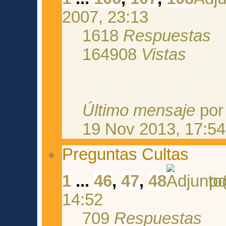
2007, 23:13
1618
Respuestas
164908
Vistas
Último mensaje
po
19 Nov 2013, 17:54
Preguntas Cultas
1
...
46
,
47
,
48
p
14:52
709
Respuestas