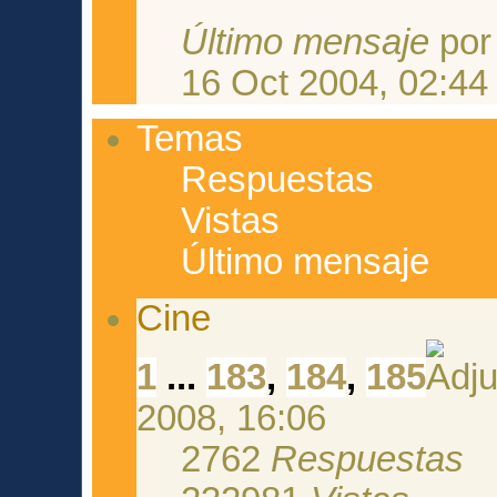
Último mensaje
po
16 Oct 2004, 02:44
Temas
Respuestas
Vistas
Último mensaje
Cine
1
...
183
,
184
,
185
2008, 16:06
2762
Respuestas