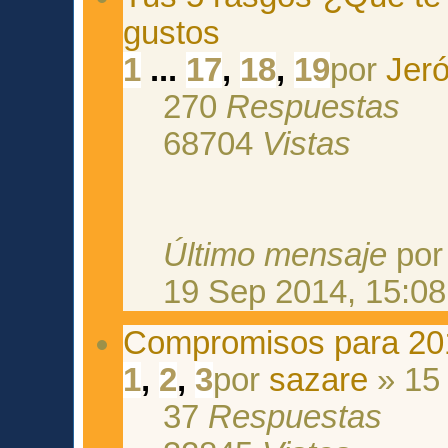
gustos
1
...
17
,
18
,
19
por
Jeró
270
Respuestas
68704
Vistas
Último mensaje
po
19 Sep 2014, 15:08
Compromisos para 20
1
,
2
,
3
por
sazare
» 15 
37
Respuestas