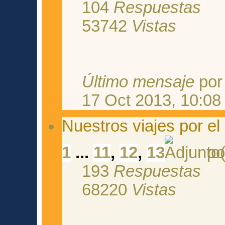
104
Respuestas
53742
Vistas
Último mensaje
po
17 Oct 2013, 10:08
Nuestros viajes por e
1
...
11
,
12
,
13
po
193
Respuestas
68220
Vistas