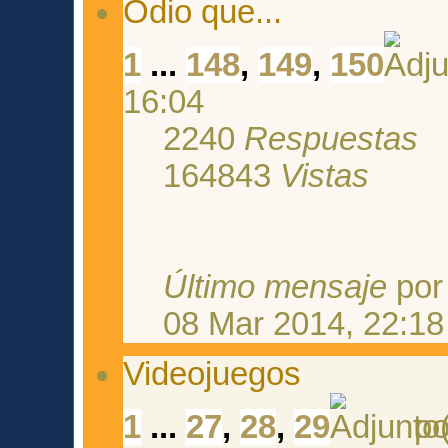
Odio que...
1
...
148
,
149
,
150
16:04
2240
Respuestas
164843
Vistas
Último mensaje
po
08 Mar 2014, 22:18
Videojuegos
1
...
27
,
28
,
29
p