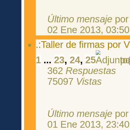
Último mensaje
po
02 Ene 2013, 03:50
.:Taller de firmas por Vi
1
...
23
,
24
,
25
p
362
Respuestas
75097
Vistas
Último mensaje
po
01 Ene 2013, 23:40