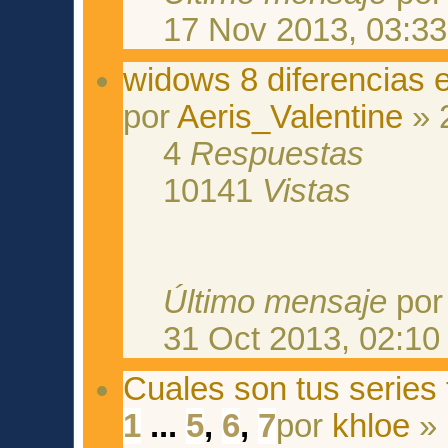
17 Nov 2013, 03:33
widows 8 diferencias e
por
Aeris_Valentine
» 
4
Respuestas
10141
Vistas
Último mensaje
po
31 Oct 2013, 02:10
Cuales son tus series 
1
...
5
,
6
,
7
por
khloe
» 