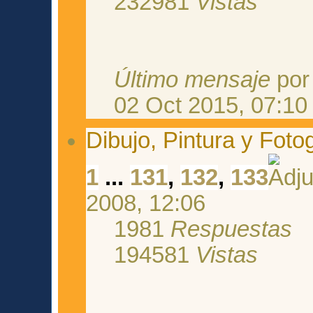
232981
Vistas
Último mensaje
po
02 Oct 2015, 07:10
Dibujo, Pintura y Fotog
1
...
131
,
132
,
133
2008, 12:06
1981
Respuestas
194581
Vistas