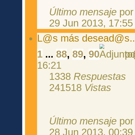
Último mensaje
po
29 Jun 2013, 17:55
L@s más desead@s...
1
...
88
,
89
,
90
p
16:21
1338
Respuestas
241518
Vistas
Último mensaje
po
28 Jun 2013, 00:39