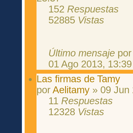
152
Respuestas
52885
Vistas
Último mensaje
po
01 Ago 2013, 13:39
Las firmas de Tamy
por
Aelitamy
» 09 Jun 
11
Respuestas
12328
Vistas