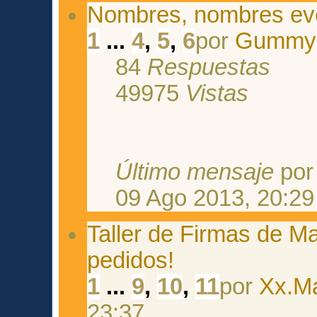
Nombres, nombres ev
1
...
4
,
5
,
6
por
Gummy
84
Respuestas
49975
Vistas
Último mensaje
po
09 Ago 2013, 20:29
Taller de Firmas de M
pedidos!
1
...
9
,
10
,
11
por
Xx.M
23:37