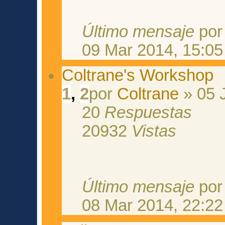
Último mensaje
po
09 Mar 2014, 15:05
Coltrane's Workshop
1
,
2
por
Coltrane
» 05 J
20
Respuestas
20932
Vistas
Último mensaje
po
08 Mar 2014, 22:22