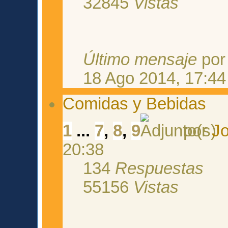
32845
Vistas
Último mensaje
po
18 Ago 2014, 17:44
Comidas y Bebidas
1
...
7
,
8
,
9
por
J
20:38
134
Respuestas
55156
Vistas