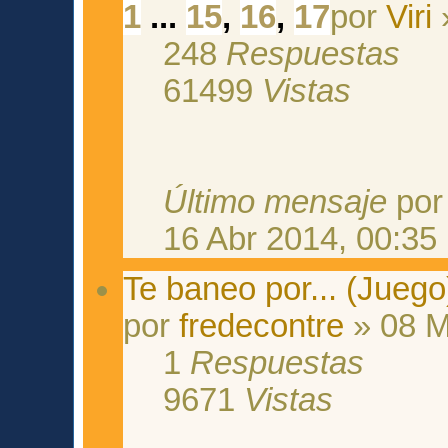
1
...
15
,
16
,
17
por
Viri
»
248
Respuestas
61499
Vistas
Último mensaje
po
16 Abr 2014, 00:35
Te baneo por... (Juego
por
fredecontre
» 08 M
1
Respuestas
9671
Vistas