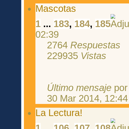
Mascotas
1
...
183
,
184
,
185
02:39
2764
Respuestas
229935
Vistas
Último mensaje
po
30 Mar 2014, 12:44
La Lectura!
1
...
106
,
107
,
108