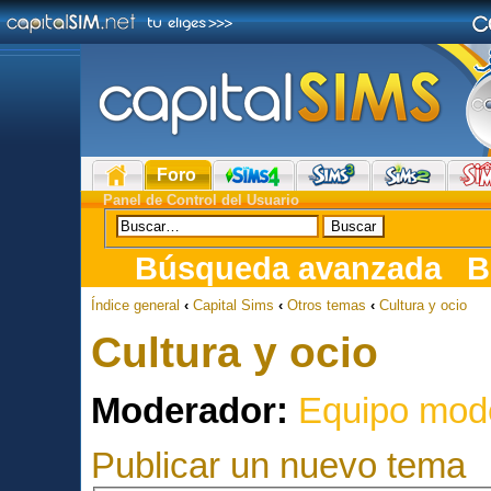
Foro
Panel de Control del Usuario
Búsqueda avanzada
B
Índice general
‹
Capital Sims
‹
Otros temas
‹
Cultura y ocio
Cultura y ocio
Moderador:
Equipo mod
Publicar un nuevo tema