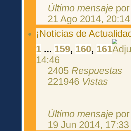
Último mensaje
po
21 Ago 2014, 20:14
¡Noticias de Actualida
1
...
159
,
160
,
161
14:46
2405
Respuestas
221946
Vistas
Último mensaje
po
19 Jun 2014, 17:33