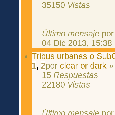
35150
Vistas
Último mensaje
po
04 Dic 2013, 15:38
Tribus urbanas o Sub
1
,
2
por
clear or dark
» 
15
Respuestas
22180
Vistas
Último mensaje
po