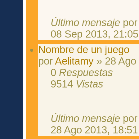
Último mensaje
po
08 Sep 2013, 21:05
Nombre de un juego
por
Aelitamy
» 28 Ago 
0
Respuestas
9514
Vistas
Último mensaje
po
28 Ago 2013, 18:51