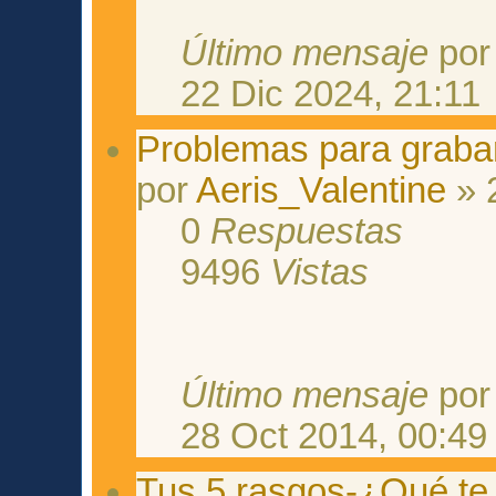
Último mensaje
po
22 Dic 2024, 21:11
Problemas para grabar
por
Aeris_Valentine
» 
0
Respuestas
9496
Vistas
Último mensaje
po
28 Oct 2014, 00:49
Tus 5 rasgos-¿Qué te 