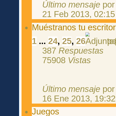
Último mensaje
po
21 Feb 2013, 02:15
Muéstranos tu escritor
1
...
24
,
25
,
26
p
387
Respuestas
75908
Vistas
Último mensaje
po
16 Ene 2013, 19:32
Juegos