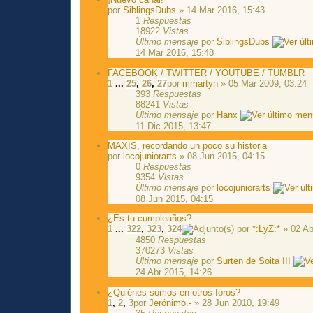
por
SiblingsDubs
» 14 Mar 2016, 15:43
1
Respuestas
18922
Vistas
Último mensaje
por
SiblingsDubs
14 Mar 2016, 15:48
FACEBOOK / TWITTER / YOUTUBE / TUMBLR
1
...
25
,
26
,
27
por
mmartyn
» 05 Mar 2009, 03:24
393
Respuestas
88241
Vistas
Último mensaje
por
Hanx
11 Dic 2015, 13:47
MAXIS, recordando un poco su historia
por
locojuniorarts
» 08 Jun 2015, 04:15
0
Respuestas
9354
Vistas
Último mensaje
por
locojuniorarts
08 Jun 2015, 04:15
¿Es tu cumpleaños?
1
...
322
,
323
,
324
por
*:LyZ:*
» 02 Ab
4850
Respuestas
370273
Vistas
Último mensaje
por
Surten de Soita III
24 Abr 2015, 14:26
¿Quiénes somos en otros foros?
1
,
2
,
3
por
Jerónimo.-
» 28 Jun 2010, 19:49