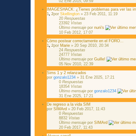
02 Ene 2015, 09:59
IMAGESHACK: ¿Tienes problemas para ver las i
1
,
2
por
Skellington
» 23 Feb 2011, 11:19
20
Respuestas
23392
Vistas
Último mensaje
por
nurii's
10 Feb 2012, 17:07
Cómo postear correctamente en el FORO...
1
,
2
por
Marie
» 20 Sep 2010, 20:34
24
Respuestas
24777
Vistas
Último mensaje
por
Guille!
05 Nov 2010, 22:39
Sims 1 y 2 relanzados
por
gonzalo1234
» 31 Ene 2025, 17:21
0
Respuestas
18354
Vistas
Último mensaje
por
gonzalo1234
31 Ene 2025, 17:21
De regreso a la vida SIM
por
SIMArd
» 20 Feb 2017, 11:43
0
Respuestas
8832
Vistas
Último mensaje
por
SIMArd
20 Feb 2017, 11:43
¡Nuevo canal!