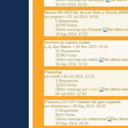
16 Oct 2014, 01:51
Revista NO-OFICIAL de Los Sims y Simcity [
por jorgintro » 25 Jul 2014, 14:56
5
Respuestas
10789
Vistas
Último mensaje
por
Frouzen
29 Ago 2014, 17:02
Simmers en nuestra ciudad.
1
,
2
,
3
por
Ramix
» 28 Nov 2013, 03:10
32
Respuestas
33390
Vistas
Último mensaje
por
nurii's
26 Ago 2014, 12:42
Photoshop
por
crissf
» 04 Jul 2014, 12:22
1
Respuestas
11533
Vistas
Último mensaje
por
Geles
04 Jul 2014, 12:34
(Peticion) LS3 ¡VF! Sweater del gato colgando..
por
mhotocrow
» 29 May 2014, 09:20
0
Respuestas
9622
Vistas
Último mensaje
por
mhotocrow
29 May 2014, 09:20