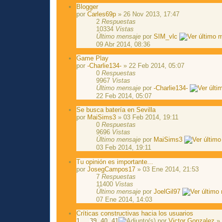
Blogger
por
Carles69p
» 26 Nov 2013, 17:47
2
Respuestas
10334
Vistas
Último mensaje
por
SIM_vlc
09 Abr 2014, 08:36
Game Play
por
-Charlie134-
» 22 Feb 2014, 05:07
0
Respuestas
9967
Vistas
Último mensaje
por
-Charlie134-
22 Feb 2014, 05:07
Se busca batería en Sevilla
por
MaiSims3
» 03 Feb 2014, 19:11
0
Respuestas
9696
Vistas
Último mensaje
por
MaiSims3
03 Feb 2014, 19:11
Tu opinión es importante...
por
JosegCampos17
» 03 Ene 2014, 21:53
7
Respuestas
11400
Vistas
Último mensaje
por
JoelGil97
07 Ene 2014, 14:03
Críticas constructivas hacia los usuarios
1
...
39
,
40
,
41
por
Victor Gonzalez
» 