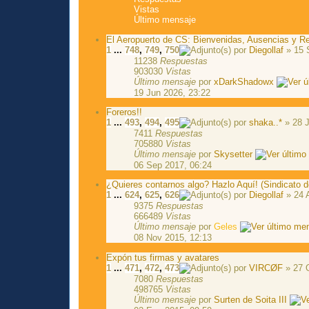
Vistas
Último mensaje
El Aeropuerto de CS: Bienvenidas, Ausencias y R
1
...
748
,
749
,
750
por
Diegollaf
» 15 
11238
Respuestas
903030
Vistas
Último mensaje
por
xDarkShadowx
19 Jun 2026, 23:22
Foreros!!
1
...
493
,
494
,
495
por
shaka..*
» 28 J
7411
Respuestas
705880
Vistas
Último mensaje
por
Skysetter
06 Sep 2017, 06:24
¿Quieres contarnos algo? Hazlo Aquí! (Sindicato d
1
...
624
,
625
,
626
por
Diegollaf
» 24 
9375
Respuestas
666489
Vistas
Último mensaje
por
Geles
08 Nov 2015, 12:13
Expón tus firmas y avatares
1
...
471
,
472
,
473
por
VIRCØF
» 27 
7080
Respuestas
498765
Vistas
Último mensaje
por
Surten de Soita III