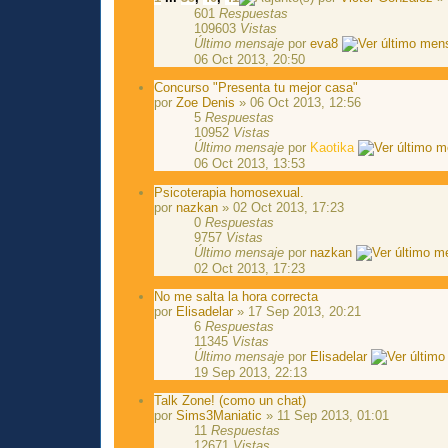
601
Respuestas
109603
Vistas
Último mensaje
por
eva8
06 Oct 2013, 20:50
Concurso "Presenta tu mejor casa"
por
Zoe Denis
» 06 Oct 2013, 12:56
5
Respuestas
10952
Vistas
Último mensaje
por
Kaotika
06 Oct 2013, 13:53
Psicoterapia homosexual.
por
nazkan
» 02 Oct 2013, 17:23
0
Respuestas
9757
Vistas
Último mensaje
por
nazkan
02 Oct 2013, 17:23
No me salta la hora correcta
por
Elisadelar
» 17 Sep 2013, 20:21
6
Respuestas
11345
Vistas
Último mensaje
por
Elisadelar
19 Sep 2013, 22:13
Talk Zone! (como un chat)
por
Sims3Maniatic
» 11 Sep 2013, 01:01
11
Respuestas
12671
Vistas