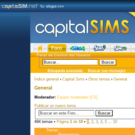
Foro
Panel de Control del Usuario
Búsqueda avanzada
Buscar sus mensajes
Índice general
‹
Capital Sims
‹
Otros temas
‹
General
General
Moderador:
Equipo moderador [CS]
Publicar un nuevo tema
494 temas •
Página
1
de
10
•
1
,
2
,
3
,
4
,
5
...
10
Temas
Respuestas