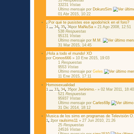
35
Respuestas
33231
Vistas
Último mensaje
por
DokuroSim
01 Abr 2015, 10:22
¿Por qué te pusistes ese apodo/nick en el foro?
1
...
34
,
35
,
36
por
MaNuSa
» 21 Ago 2008, 12:51
538
Respuestas
95131
Vistas
Último mensaje
por
M.M.
31 Mar 2015, 14:45
¡Hola a todo el mundo! XD
por
Cronos666
» 10 Ene 2015, 19:03
1
Respuestas
9553
Vistas
Último mensaje
por
Geles
11 Ene 2015, 17:11
Homosexualidad
1
...
33
,
34
,
35
por
Jerónimo.-
» 02 Mar 2011, 18:4
521
Respuestas
95937
Vistas
Último mensaje
por
Carles69p
31 Dic 2014, 18:12
Musica de los sims en programas de Televisión O
1
,
2
por
raulsims11
» 27 Jun 2010, 21:26
25
Respuestas
24516
Vistas
Último mensaje
por
sims1510