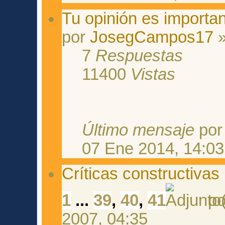
Tu opinión es importan
por
JosegCampos17
»
7
Respuestas
11400
Vistas
Último mensaje
po
07 Ene 2014, 14:03
Críticas constructivas
1
...
39
,
40
,
41
p
2007, 04:35