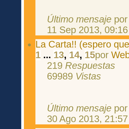
Último mensaje
po
11 Sep 2013, 09:16
La Carta!! (espero que
1
...
13
,
14
,
15
por
Web
219
Respuestas
69989
Vistas
Último mensaje
po
30 Ago 2013, 21:57