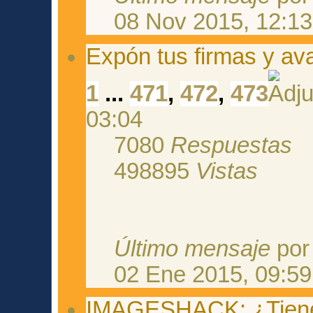
08 Nov 2015, 12:13
Expón tus firmas y av
1
...
471
,
472
,
473
03:04
7080
Respuestas
498895
Vistas
Último mensaje
po
02 Ene 2015, 09:59
IMAGESHACK: ¿Tienes