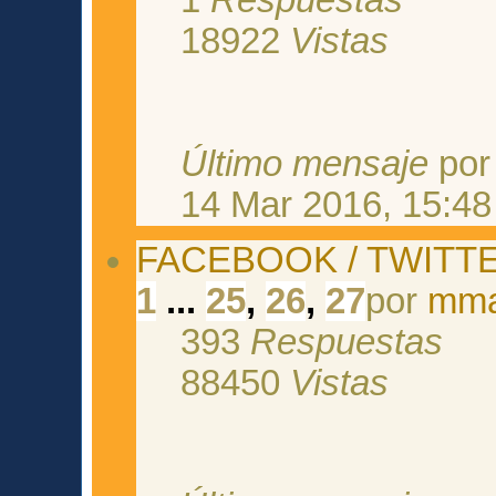
18922
Vistas
Último mensaje
po
14 Mar 2016, 15:48
FACEBOOK / TWITTE
1
...
25
,
26
,
27
por
mma
393
Respuestas
88450
Vistas