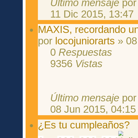
Último mensaje
po
11 Dic 2015, 13:47
MAXIS, recordando un 
por
locojuniorarts
» 08
0
Respuestas
9356
Vistas
Último mensaje
po
08 Jun 2015, 04:15
¿Es tu cumpleaños?