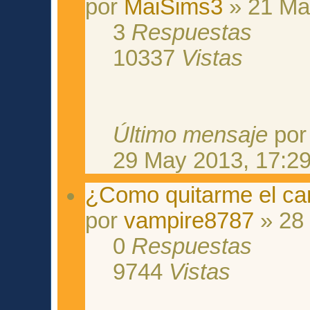
por
MaiSims3
» 21 Ma
3
Respuestas
10337
Vistas
Último mensaje
po
29 May 2013, 17:2
¿Como quitarme el car
por
vampire8787
» 28
0
Respuestas
9744
Vistas