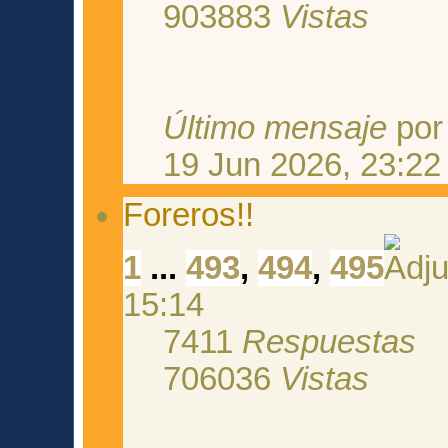
903883
Vistas
Último mensaje
po
19 Jun 2026, 23:22
Foreros!!
1
...
493
,
494
,
495
15:14
7411
Respuestas
706036
Vistas