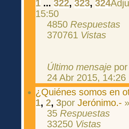
1
...
322
,
323
,
324
15:50
4850
Respuestas
370761
Vistas
Último mensaje
po
24 Abr 2015, 14:26
¿Quiénes somos en ot
1
,
2
,
3
por
Jerónimo.-
»
35
Respuestas
33250
Vistas