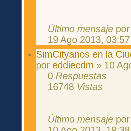
Último mensaje
po
19 Ago 2013, 03:57
SimCityanos en la Ci
por
eddiecdm
» 10 Ago
0
Respuestas
16748
Vistas
Último mensaje
po
10 Ago 2013, 19:38