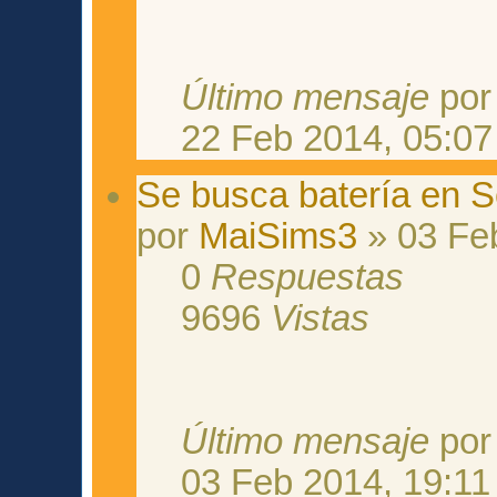
Último mensaje
po
22 Feb 2014, 05:07
Se busca batería en Se
por
MaiSims3
» 03 Fe
0
Respuestas
9696
Vistas
Último mensaje
po
03 Feb 2014, 19:11