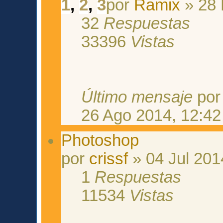
1
,
2
,
3
por
Ramix
» 28 
32
Respuestas
33396
Vistas
Último mensaje
po
26 Ago 2014, 12:42
Photoshop
por
crissf
» 04 Jul 201
1
Respuestas
11534
Vistas