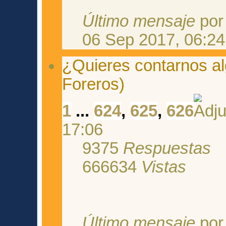
Último mensaje
po
06 Sep 2017, 06:24
¿Quieres contarnos al
Foreros)
1
...
624
,
625
,
626
17:06
9375
Respuestas
666634
Vistas
Último mensaje
po