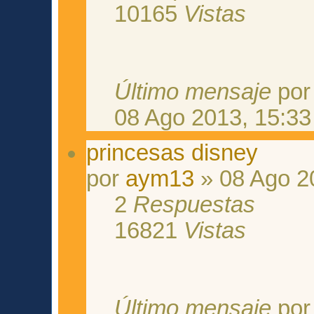
10165
Vistas
Último mensaje
po
08 Ago 2013, 15:33
princesas disney
por
aym13
» 08 Ago 2
2
Respuestas
16821
Vistas
Último mensaje
po