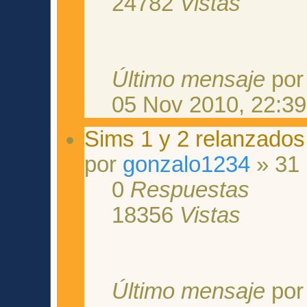
24782
Vistas
Último mensaje
po
05 Nov 2010, 22:39
Sims 1 y 2 relanzados
por
gonzalo1234
» 31 
0
Respuestas
18356
Vistas
Último mensaje
po