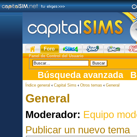
Foro
Panel de Control del Usuario
Búsqueda avanzada
B
Índice general
‹
Capital Sims
‹
Otros temas
‹
General
General
Moderador:
Equipo mod
Publicar un nuevo tema