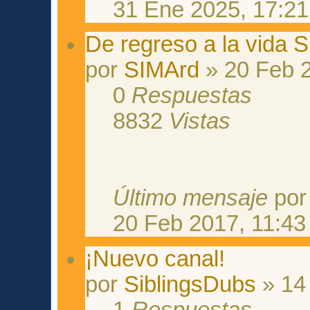
31 Ene 2025, 17:21
De regreso a la vida 
por
SIMArd
» 20 Feb 2
0
Respuestas
8832
Vistas
Último mensaje
po
20 Feb 2017, 11:43
¡Nuevo canal!
por
SiblingsDubs
» 14
1
Respuestas