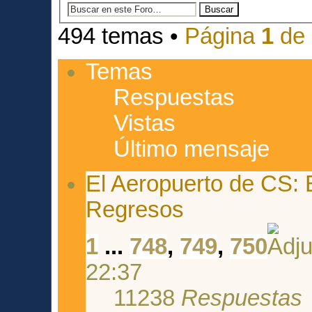
494 temas •
Página
1
de
Temas
Respuestas
Vistas
Último mensaje
El Aeropuerto de CS: 
Regresos
1
...
748
,
749
,
750
22:37
11238
Respuestas