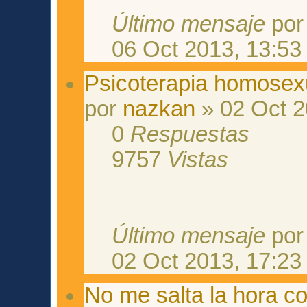
Último mensaje
po
06 Oct 2013, 13:53
Psicoterapia homosex
por
nazkan
» 02 Oct 2
0
Respuestas
9757
Vistas
Último mensaje
po
02 Oct 2013, 17:23
No me salta la hora co