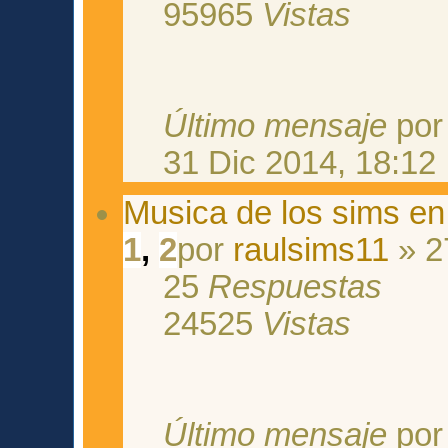
95965
Vistas
Último mensaje
po
31 Dic 2014, 18:12
Musica de los sims en
1
,
2
por
raulsims11
» 2
25
Respuestas
24525
Vistas
Último mensaje
po