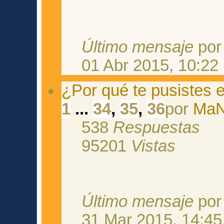
Último mensaje
po
01 Abr 2015, 10:22
¿Por qué te pusistes e
1
...
34
,
35
,
36
por
Ma
538
Respuestas
95201
Vistas
Último mensaje
po
31 Mar 2015, 14:45