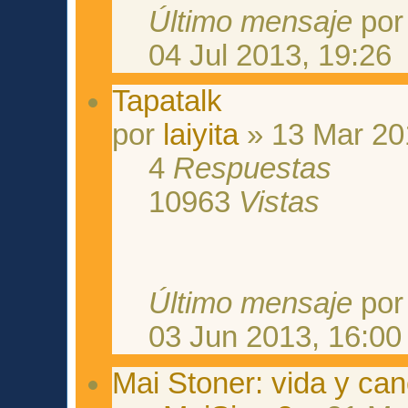
Último mensaje
po
04 Jul 2013, 19:26
Tapatalk
por
laiyita
» 13 Mar 20
4
Respuestas
10963
Vistas
Último mensaje
po
03 Jun 2013, 16:00
Mai Stoner: vida y ca