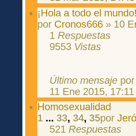
¡Hola a todo el mundo
por
Cronos666
» 10 E
1
Respuestas
9553
Vistas
Último mensaje
po
11 Ene 2015, 17:11
Homosexualidad
1
...
33
,
34
,
35
por
Jeró
521
Respuestas