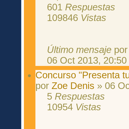
601
Respuestas
109846
Vistas
Último mensaje
po
06 Oct 2013, 20:50
Concurso "Presenta tu
por
Zoe Denis
» 06 Oc
5
Respuestas
10954
Vistas