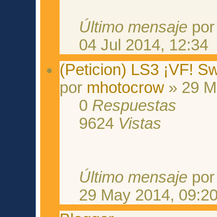
Último mensaje
po
04 Jul 2014, 12:34
(Peticion) LS3 ¡VF! Sw
por
mhotocrow
» 29 M
0
Respuestas
9624
Vistas
Último mensaje
po
29 May 2014, 09:2