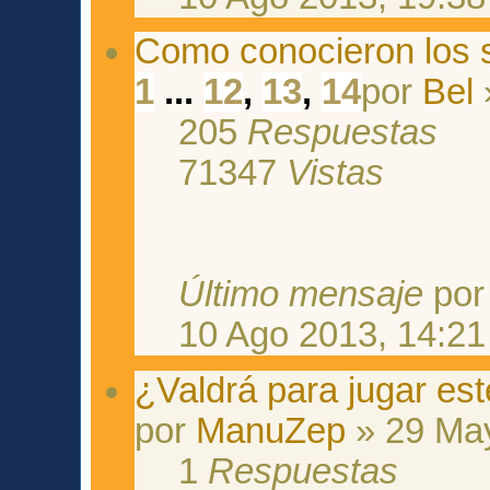
Como conocieron los 
1
...
12
,
13
,
14
por
Bel
205
Respuestas
71347
Vistas
Último mensaje
po
10 Ago 2013, 14:21
¿Valdrá para jugar este
por
ManuZep
» 29 May
1
Respuestas