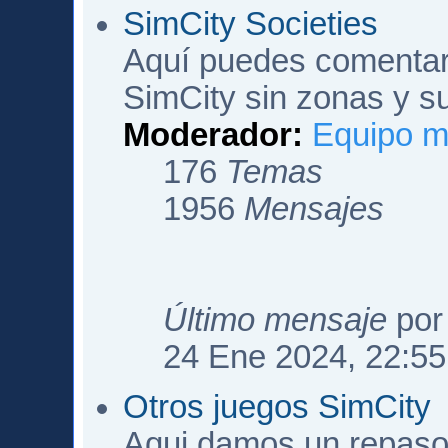
SimCity Societies
Aquí puedes comentar 
SimCity sin zonas y s
Moderador:
Equipo m
176
Temas
1956
Mensajes
Último mensaje
po
24 Ene 2024, 22:55
Otros juegos SimCity
Aqui damos un repaso 