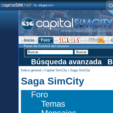
Inicio
Foro
Panel de Control del Usuario
Búsqueda avanzada
B
Índice general
‹
Capital SimCity
‹
Saga SimCity
Saga SimCity
Foro
Temas