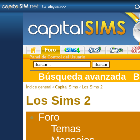
Foro
Panel de Control del Usuario
Búsqueda avanzada
B
Índice general
‹
Capital Sims
‹
Los Sims 2
Los Sims 2
Foro
Temas