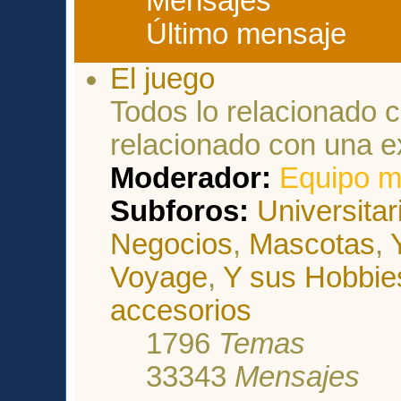
Mensajes
Último mensaje
El juego
Todos lo relacionado c
relacionado con una e
Moderador:
Equipo m
Subforos:
Universitar
Negocios
,
Mascotas
,
Voyage
,
Y sus Hobbie
accesorios
1796
Temas
33343
Mensajes