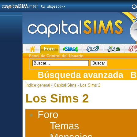
Foro
Panel de Control del Usuario
Búsqueda avanzada
B
Índice general
‹
Capital Sims
‹
Los Sims 2
Los Sims 2
Foro
Temas