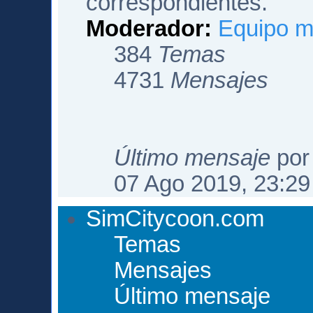
correspondientes.
Moderador:
Equipo m
384
Temas
4731
Mensajes
Último mensaje
po
07 Ago 2019, 23:29
SimCitycoon.com
Temas
Mensajes
Último mensaje