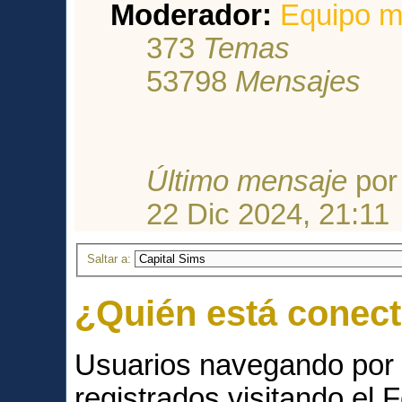
Moderador:
Equipo m
373
Temas
53798
Mensajes
Último mensaje
po
22 Dic 2024, 21:11
Saltar a:
¿Quién está conec
Usuarios navegando por 
registrados visitando el F