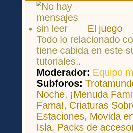
El juego
Todo lo relacionado co
tiene cabida en este s
tutoriales..
Moderador:
Equipo m
Subforos:
Trotamund
Noche
,
¡Menuda Famil
Fama!
,
Criaturas Sobr
Estaciones
,
Movida en
Isla
,
Packs de accesor