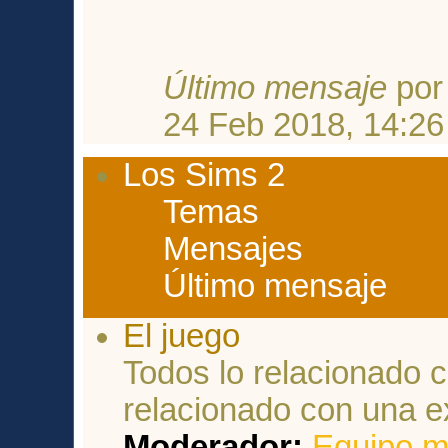
Último mensaje
po
24 Feb 2018, 14:26
Los Sims 2
Temas
Mensajes
Último mensaje
El juego
Todos lo relacionado c
relacionado con una e
Moderador:
Equipo m