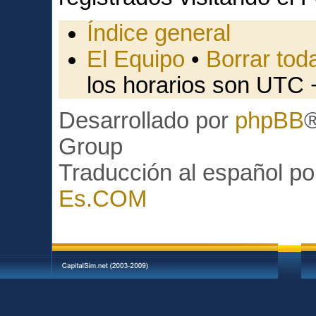
Índice general
El Equipo
•
Borrar toda
los horarios son UTC 
Desarrollado por
phpBB
Group
Traducción al español p
Es.COM