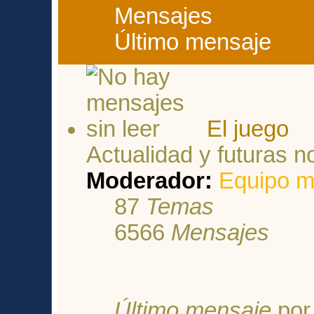
Mensajes
Último mensaje
El juego
Actualidad y futuras 
Moderador:
Equipo m
87
Temas
6566
Mensajes
Último mensaje
po