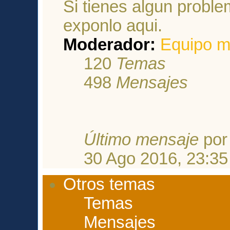
Si tienes algun proble
exponlo aqui.
Moderador:
Equipo m
120
Temas
498
Mensajes
Último mensaje
po
30 Ago 2016, 23:35
Otros temas
Temas
Mensajes