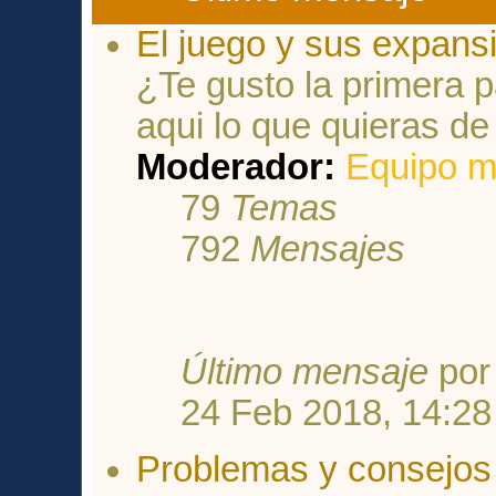
El juego y sus expans
¿Te gusto la primera
aqui lo que quieras de
Moderador:
Equipo m
79
Temas
792
Mensajes
Último mensaje
po
24 Feb 2018, 14:28
Problemas y consejos 