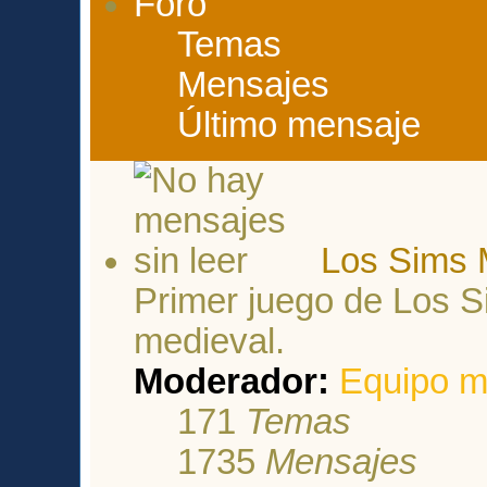
Foro
Temas
Mensajes
Último mensaje
Los Sims 
Primer juego de Los 
medieval.
Moderador:
Equipo m
171
Temas
1735
Mensajes