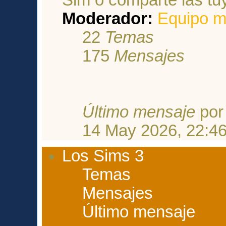
Moderador:
Equipo m
22
Temas
175
Mensajes
Último mensaje
po
14 May 2026, 22:4
Los Sims 3
Temas
Mensajes
Último mensaje