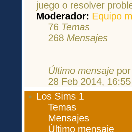
juego o resolver probl
Moderador:
Equipo m
76
Temas
268
Mensajes
Último mensaje
po
28 Feb 2014, 16:55
Los Sims 1
Temas
Mensajes
Último mensaje