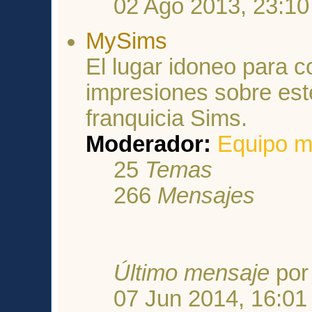
02 Ago 2013, 23:10
MySims
El lugar idoneo para c
impresiones sobre est
franquicia Sims.
Moderador:
Equipo m
25
Temas
266
Mensajes
Último mensaje
po
07 Jun 2014, 16:01