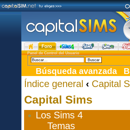
Foro
Panel de Control del Usuario
Búsqueda avanzada
B
Índice general
‹
Capital 
Capital Sims
Los Sims 4
Temas