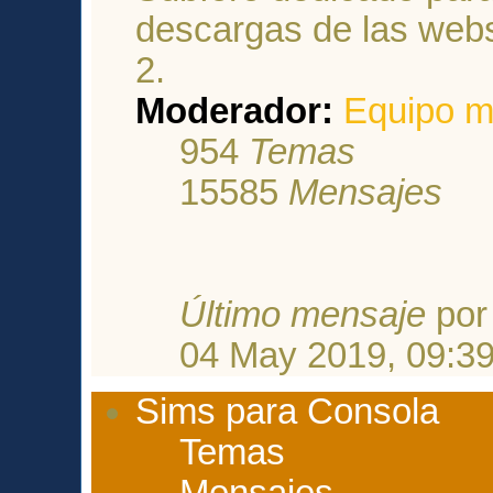
descargas de las webs
2.
Moderador:
Equipo m
954
Temas
15585
Mensajes
Último mensaje
po
04 May 2019, 09:3
Sims para Consola
Temas
Mensajes