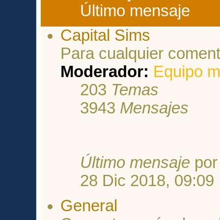
Último mensaje
Capital Sims
Para cualquier coment
Moderador:
Equipo m
203
Temas
3943
Mensajes
Último mensaje
po
28 Dic 2018, 09:09
General