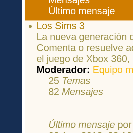
Último mensaje
Los Sims 3
La nueva generación d
Comenta o resuelve aq
el juego de Xbox 360,
Moderador:
Equipo m
25
Temas
82
Mensajes
Último mensaje
po