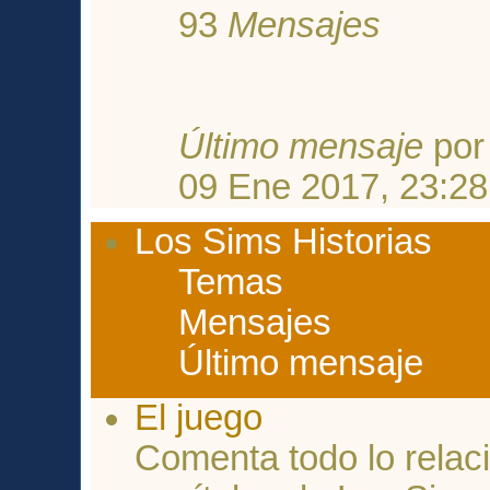
93
Mensajes
Último mensaje
po
09 Ene 2017, 23:28
Los Sims Historias
Temas
Mensajes
Último mensaje
El juego
Comenta todo lo relac