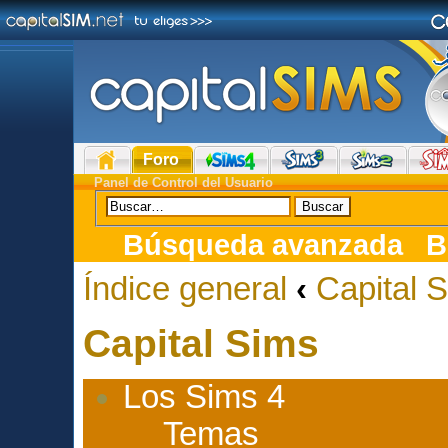
Foro
Panel de Control del Usuario
Búsqueda avanzada
B
Índice general
‹
Capital 
Capital Sims
Los Sims 4
Temas