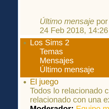
Último mensaje
po
24 Feb 2018, 14:26
Los Sims 2
Temas
Mensajes
Último mensaje
El juego
Todos lo relacionado c
relacionado con una e
Moderador:
Equipo m