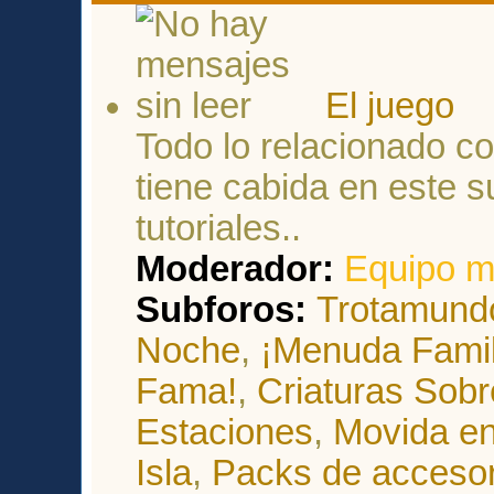
El juego
Todo lo relacionado co
tiene cabida en este s
tutoriales..
Moderador:
Equipo m
Subforos:
Trotamund
Noche
,
¡Menuda Famil
Fama!
,
Criaturas Sobr
Estaciones
,
Movida en
Isla
,
Packs de accesor