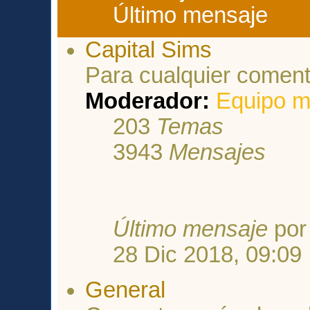
Último mensaje
Capital Sims
Para cualquier coment
Moderador:
Equipo m
203
Temas
3943
Mensajes
Último mensaje
po
28 Dic 2018, 09:09
General