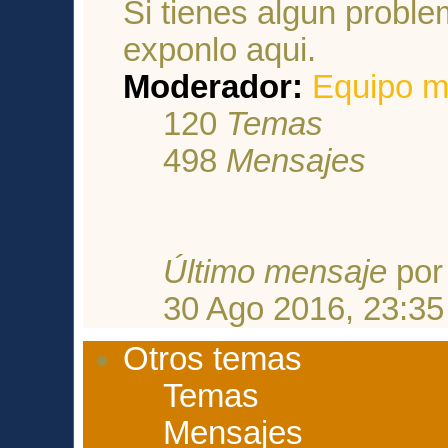
Si tienes algun proble
exponlo aqui.
Moderador:
Equipo m
120
Temas
498
Mensajes
Último mensaje
po
30 Ago 2016, 23:35
Otros temas
Temas
Mensajes