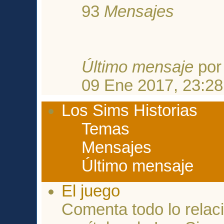
93
Mensajes
Último mensaje
po
09 Ene 2017, 23:28
Los Sims Historias
Temas
Mensajes
Último mensaje
El juego
Comenta todo lo relac