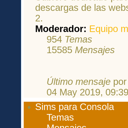
descargas de las webs
2.
Moderador:
Equipo m
954
Temas
15585
Mensajes
Último mensaje
po
04 May 2019, 09:3
Sims para Consola
Temas
Mensajes