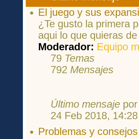
El juego y sus expans
¿Te gusto la primera
aqui lo que quieras de
Moderador:
Equipo m
79
Temas
792
Mensajes
Último mensaje
po
24 Feb 2018, 14:28
Problemas y consejos 