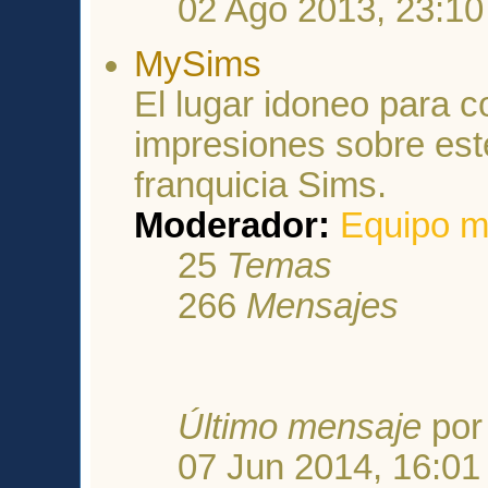
02 Ago 2013, 23:10
MySims
El lugar idoneo para c
impresiones sobre est
franquicia Sims.
Moderador:
Equipo m
25
Temas
266
Mensajes
Último mensaje
po
07 Jun 2014, 16:01