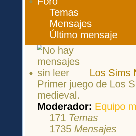
Foro
Temas
Mensajes
Último mensaje
Los Sims 
Primer juego de Los 
medieval.
Moderador:
Equipo m
171
Temas
1735
Mensajes