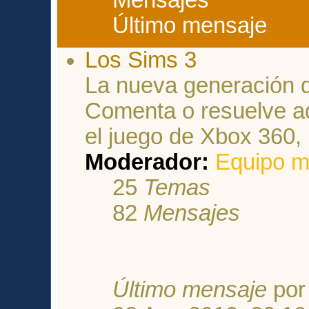
Último mensaje
Los Sims 3
La nueva generación d
Comenta o resuelve aq
el juego de Xbox 360,
Moderador:
Equipo m
25
Temas
82
Mensajes
Último mensaje
po