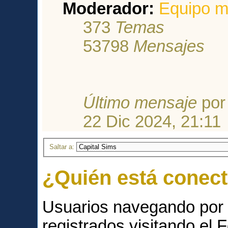
Moderador:
Equipo m
373
Temas
53798
Mensajes
Último mensaje
po
22 Dic 2024, 21:11
Saltar a:
¿Quién está conec
Usuarios navegando por 
registrados visitando el F