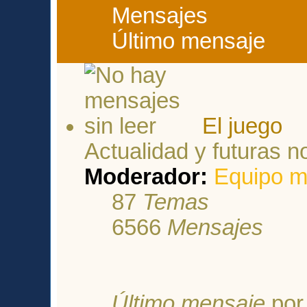
Mensajes
Último mensaje
El juego
Actualidad y futuras 
Moderador:
Equipo m
87
Temas
6566
Mensajes
Último mensaje
po