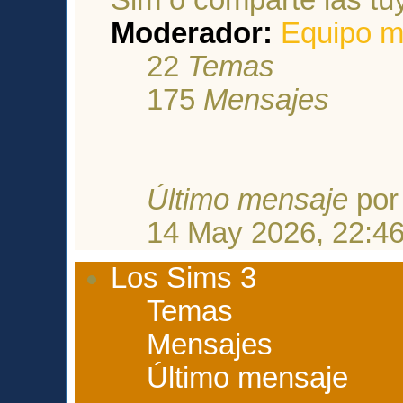
Moderador:
Equipo m
22
Temas
175
Mensajes
Último mensaje
po
14 May 2026, 22:4
Los Sims 3
Temas
Mensajes
Último mensaje