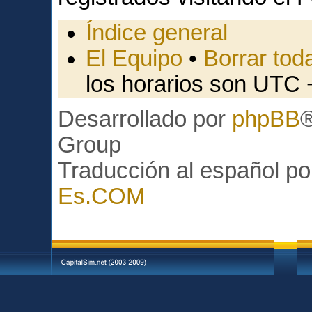
Índice general
El Equipo
•
Borrar toda
los horarios son UTC 
Desarrollado por
phpBB
Group
Traducción al español p
Es.COM