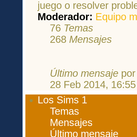
juego o resolver probl
Moderador:
Equipo m
76
Temas
268
Mensajes
Último mensaje
po
28 Feb 2014, 16:55
Los Sims 1
Temas
Mensajes
Último mensaje