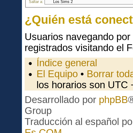
Saltar a:
¿Quién está conec
Usuarios navegando por 
registrados visitando el F
Índice general
El Equipo
•
Borrar toda
los horarios son UTC 
Desarrollado por
phpBB
Group
Traducción al español p
Es.COM