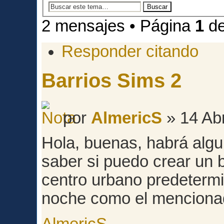
2 mensajes • Página
1
d
Responder citando
Barrios Sims 2
por
AlmericS
» 14 Ab
Hola, buenas, habrá alg
saber si puedo crear un 
centro urbano predeterm
noche como el menciona
AlmericS