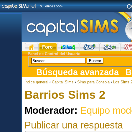
Foro
Panel de Control del Usuario
Búsqueda avanzada
B
Índice general
‹
Capital Sims
‹
Sims para Consola
‹
Los Sims 
Barrios Sims 2
Moderador:
Equipo mod
Publicar una respuesta