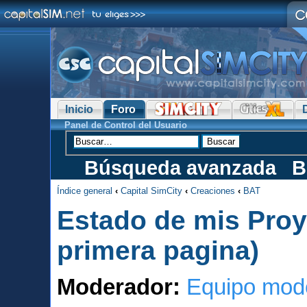
Inicio
Foro
Panel de Control del Usuario
Búsqueda avanzada
B
Índice general
‹
Capital SimCity
‹
Creaciones
‹
BAT
Estado de mis Proye
primera pagina)
Moderador:
Equipo mod