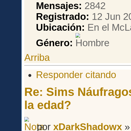
Mensajes:
2842
Registrado:
12 Jun 2
Ubicación:
En el McL
Género:
Arriba
Responder citando
Re: Sims Náufragos
la edad?
por
xDarkShadowx
»