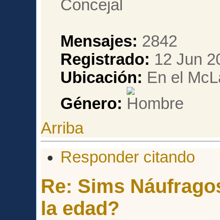
Mensajes:
2842
Registrado:
12 Jun 2
Ubicación:
En el McL
Género:
Arriba
Responder citando
Re: Sims Náufragos
la edad?