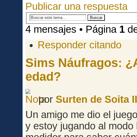
Publicar una respuesta
4 mensajes • Página
1
d
Responder citando
Sims Náufragos: ¿A
edad?
por
Surten de Soita II
Un amigo me dio el juego,
y estoy jugando al modo 