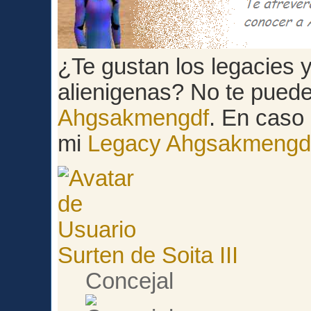
¿Te gustan los legacies y 
alienigenas? No te pued
Ahgsakmengdf
. En caso 
mi
Legacy Ahgsakmengd
Surten de Soita III
Concejal