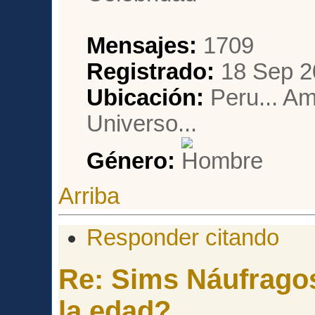
Mensajes:
1709
Registrado:
18 Sep 2
Ubicación:
Peru... Am
Universo...
Género:
Arriba
Responder citando
Re: Sims Náufragos
la edad?