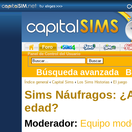
Foro
Panel de Control del Usuario
Búsqueda avanzada
B
Índice general
‹
Capital Sims
‹
Los Sims Historias
‹
El juego
Sims Náufragos: ¿A
edad?
Moderador:
Equipo mod