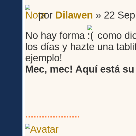
por
Dilawen
» 22 Sep
No hay forma
como dic
los días y hazte una tabli
ejemplo!
Mec, mec! Aquí está su
....................