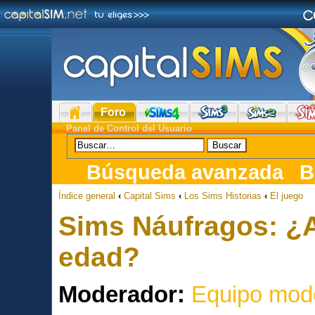
Foro
Panel de Control del Usuario
Búsqueda avanzada
B
Índice general
‹
Capital Sims
‹
Los Sims Historias
‹
El juego
Sims Náufragos: ¿A
edad?
Moderador:
Equipo mod