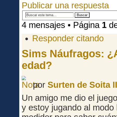
Publicar una respuesta
4 mensajes • Página
1
d
Responder citando
Sims Náufragos: ¿A
edad?
por
Surten de Soita II
Un amigo me dio el juego,
y estoy jugando al modo 