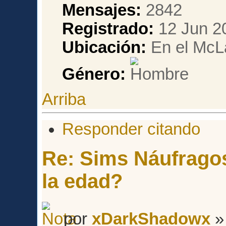
Mensajes:
2842
Registrado:
12 Jun 2
Ubicación:
En el McL
Género:
Arriba
Responder citando
Re: Sims Náufragos
la edad?
por
xDarkShadowx
»