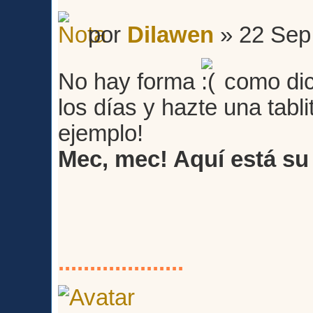
por
Dilawen
» 22 Sep
No hay forma
como dic
los días y hazte una tabli
ejemplo!
Mec, mec! Aquí está su
....................