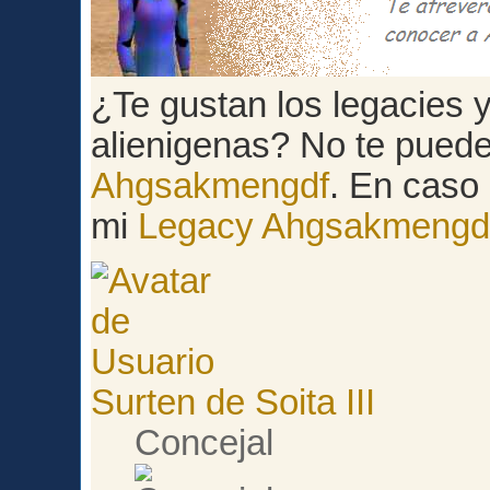
¿Te gustan los legacies y 
alienigenas? No te pued
Ahgsakmengdf
. En caso 
mi
Legacy Ahgsakmengd
Surten de Soita III
Concejal