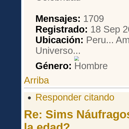
Mensajes:
1709
Registrado:
18 Sep 2
Ubicación:
Peru... Am
Universo...
Género:
Arriba
Responder citando
Re: Sims Náufragos
la edad?