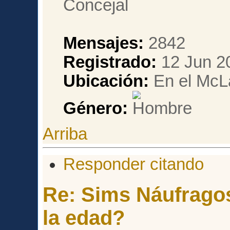
Mensajes:
2842
Registrado:
12 Jun 2
Ubicación:
En el McL
Género:
Arriba
Responder citando
Re: Sims Náufragos
la edad?