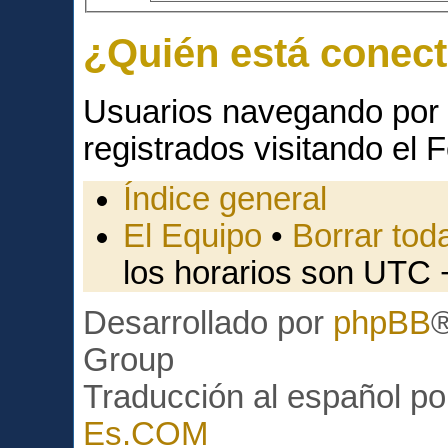
¿Quién está conec
Usuarios navegando por 
registrados visitando el F
Índice general
El Equipo
•
Borrar toda
los horarios son UTC 
Desarrollado por
phpBB
Group
Traducción al español p
Es.COM