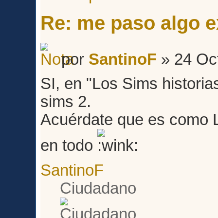
Re: me paso algo e
por
SantinoF
» 24 Oct
SI, en "Los Sims historia
sims 2.
Acuérdate que es como L
en todo
SantinoF
Ciudadano