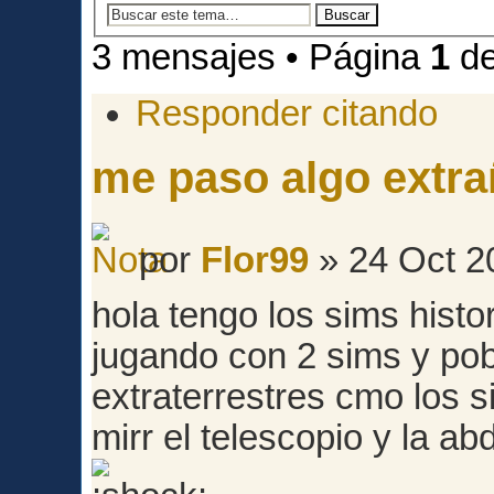
3 mensajes • Página
1
d
Responder citando
me paso algo extr
por
Flor99
» 24 Oct 2
hola tengo los sims histo
jugando con 2 sims y pob
extraterrestres cmo los 
mirr el telescopio y la ab