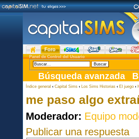
Foro
Panel de Control del Usuario
Búsqueda avanzada
B
Índice general
‹
Capital Sims
‹
Los Sims Historias
‹
El juego
‹
me paso algo extra
Moderador:
Equipo mod
Publicar una respuesta