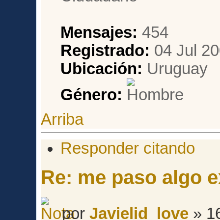
Mensajes:
454
Registrado:
04 Jul 20
Ubicación:
Uruguay
Género:
Arriba
Responder citando
Re: me paso algo e
por
Javielid_love
» 1