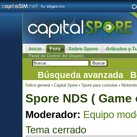
Inicio
Foro
Sobre Spore
Artículos y Tu
Panel de Control del Usuario
Búsqueda avanzada
B
Índice general
‹
Capital Spore
‹
Spore para consolas
‹
Nintend
Spore NDS ( Game o
Moderador:
Equipo mod
Tema cerrado