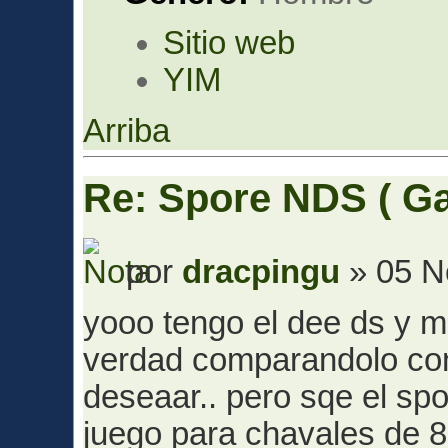
Sitio web
YIM
Arriba
Re: Spore NDS ( G
por
dracpingu
» 05 N
yooo tengo el dee ds y m
verdad comparandolo con
deseaar.. pero sqe el sp
juego para chavales de 8