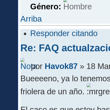
Género:
Arriba
Responder citando
Re: FAQ actualzaci
por
Havok87
» 18 Mar
Bueeeeno, ya lo tenemos 
friolera de un año.
El caso es que estoy bast