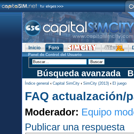
Inicio
Foro
Panel de Control del Usuario
Búsqueda avanzada
B
Índice general
‹
Capital SimCity
‹
SimCity (2013)
‹
El juego
FAQ actualzación/p
Moderador:
Equipo mod
Publicar una respuesta