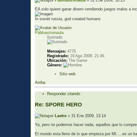
por
Pabloastronauta
» 31 Ene 2009, 10:25
EA solo quiere ganar dinero vendiendo juegos malos a i
In soviet russia, god created humans
Pabloastronauta
Ilustrado
Mensajes:
4775
Registrado:
19 Ago 2008, 21:46
Ubicación:
The Game
Género:
Sitio web
Arriba
Responder citando
Re: SPORE HERO
por
Lastro
» 31 Ene 2009, 13:14
Ya, pero no podemos hacer nada, aquellos que lo compren
El mundo esta lleno de lo que empieza por MI.....es un lug