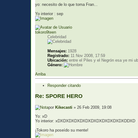
yo: necesito de lo que toma Fran...
Yo interior : sep
tokoro9teen
Celebridad
Mensajes:
1928
Registrado:
11 Nov 2008, 17:59
Ubicación:
entre el Piles y el Negrón esa ye mi u
Género:
Arriba
Responder citando
Re: SPORE HERO
por
Kikecasti
» 26 Feb 2009, 19:08
Yo: xD
Yo interior: xDXDXDXDXDXDXDXDXDXDXDXDXDDXD
¡Tokoro ha poseído su mente!