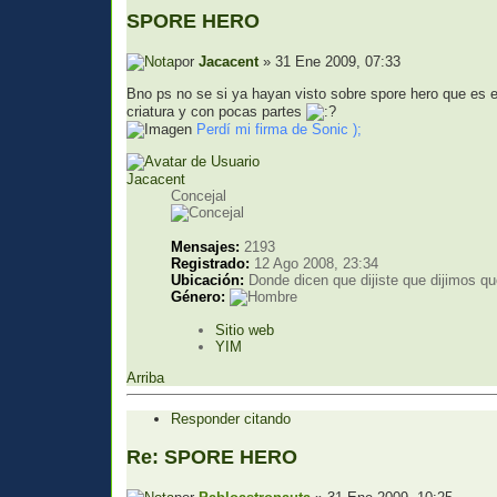
SPORE HERO
por
Jacacent
» 31 Ene 2009, 07:33
Bno ps no se si ya hayan visto sobre spore hero que es e
criatura y con pocas partes
Perdí mi firma de Sonic );
Jacacent
Concejal
Mensajes:
2193
Registrado:
12 Ago 2008, 23:34
Ubicación:
Donde dicen que dijiste que dijimos que
Género:
Sitio web
YIM
Arriba
Responder citando
Re: SPORE HERO