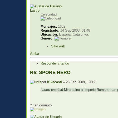
Lastro
Celebridad
Mensajes:
1632
Registrado:
14 Sep 2008, 01:48
Ubicación:
España, Catalunya.
Género:
Sitio web
Arriba
Responder citando
Re: SPORE HERO
por
Kikecasti
» 25 Feb 2009, 19:19
Lastro escribió:
Miren sino al imperio Romano, tan g
Y tan corrupto