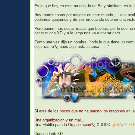
Es lo que hay en este mundo, lo de Ea y similares es lo d
Hay tantas cosas por mejorar en este mundo.,....que acab
podemos quejarnos y de vez en cuando obtener una victo
Pero bueno más cosas malas que buenas, por lo que no c
hacer nunca XD y a la larga nos va a costar caro.
Como una vez dijo un hombre, "todo lo que tiene un comie
dejar rastro?¿ pues aqui esta la cosa......."
Si eres de los pocos que no ha puesto los dragones en la
Una organizacion y un mal....
Una Flotilla para la
Organización
?¿ XDDDD
¡¡CRAZY FLE
Curioso Link XD