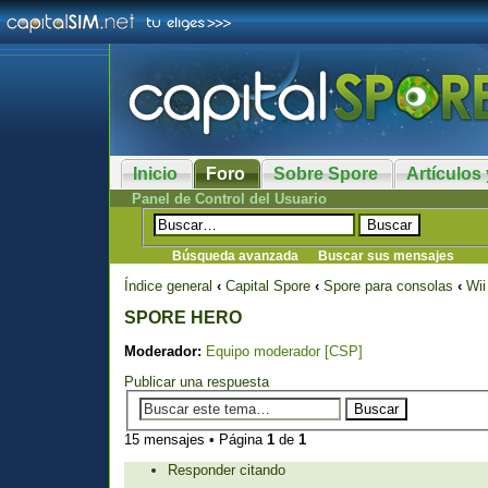
Inicio
Foro
Sobre Spore
Artículos 
Panel de Control del Usuario
Búsqueda avanzada
Buscar sus mensajes
Índice general
‹
Capital Spore
‹
Spore para consolas
‹
Wii
SPORE HERO
Moderador:
Equipo moderador [CSP]
Publicar una respuesta
15 mensajes • Página
1
de
1
Responder citando