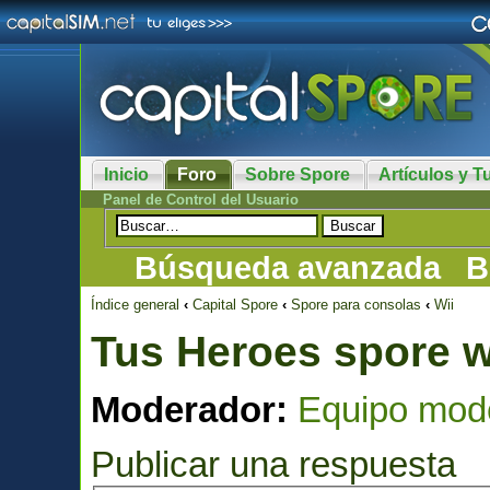
Inicio
Foro
Sobre Spore
Artículos y Tu
Panel de Control del Usuario
Búsqueda avanzada
B
Índice general
‹
Capital Spore
‹
Spore para consolas
‹
Wii
Tus Heroes spore w
Moderador:
Equipo mod
Publicar una respuesta