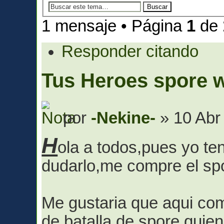
1 mensaje • Página
1
de
Responder citando
Tus Heroes spore w
por
-Nekine-
» 10 Abr
H
ola a todos,pues yo ten
dudarlo,me compre el spo
Me gustaria que aqui co
de batalla de spore,quien