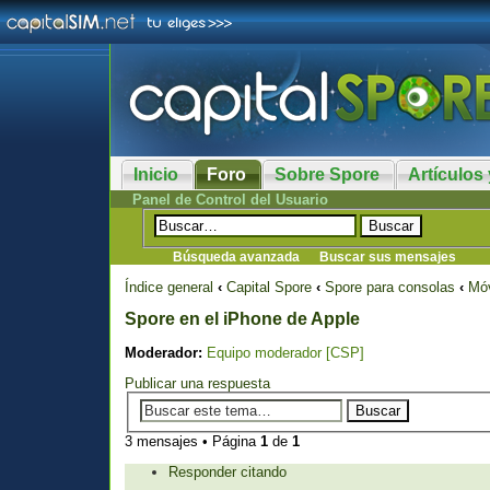
Inicio
Foro
Sobre Spore
Artículos 
Panel de Control del Usuario
Búsqueda avanzada
Buscar sus mensajes
Índice general
‹
Capital Spore
‹
Spore para consolas
‹
Móv
Spore en el iPhone de Apple
Moderador:
Equipo moderador [CSP]
Publicar una respuesta
3 mensajes • Página
1
de
1
Responder citando