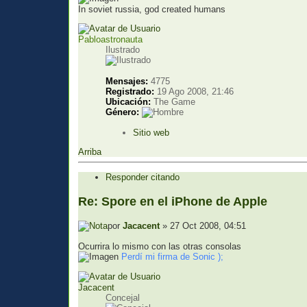
In soviet russia, god created humans
Pabloastronauta
Ilustrado
Mensajes:
4775
Registrado:
19 Ago 2008, 21:46
Ubicación:
The Game
Género:
Sitio web
Arriba
Responder citando
Re: Spore en el iPhone de Apple
por
Jacacent
» 27 Oct 2008, 04:51
Ocurrira lo mismo con las otras consolas
Perdí mi firma de Sonic );
Jacacent
Concejal