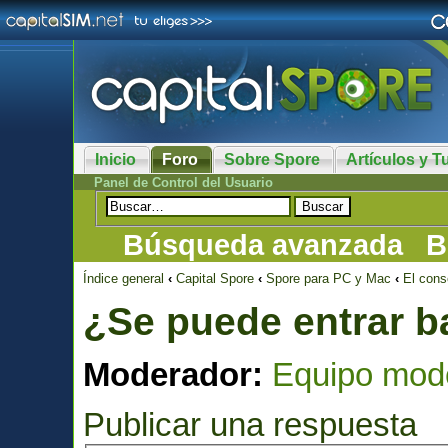
Inicio
Foro
Sobre Spore
Artículos y Tu
Panel de Control del Usuario
Búsqueda avanzada
B
Índice general
‹
Capital Spore
‹
Spore para PC y Mac
‹
El cons
¿Se puede entrar b
Moderador:
Equipo mod
Publicar una respuesta