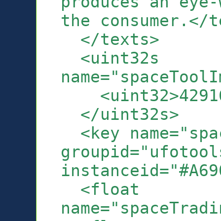
produces an eye-
the consumer.</t
</texts>
<uint32s
name="spaceToolI
<uint32>429163
</uint32s>
<key name="spac
groupid="ufotool
instanceid="#A69
<float
name="spaceTradi