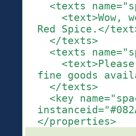
<texts name="sp
<text>Wow, we'
Red Spice.</text
</texts>
<texts name="sp
<text>Please t
fine goods avail
</texts>
<key name="spac
instanceid="#082
</properties>