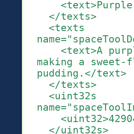
<text>Purple 
</texts>
<texts
name="spaceToolD
<text>A purple
making a sweet-f
pudding.</text>
</texts>
<uint32s
name="spaceToolI
<uint32>429040
</uint32s>