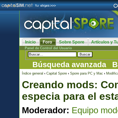
Inicio
Foro
Sobre Spore
Artículos y Tu
Panel de Control del Usuario
Búsqueda avanzada
B
Índice general
‹
Capital Spore
‹
Spore para PC y Mac
‹
Modifi
Creando mods: Co
especia para el est
Moderador:
Equipo mod