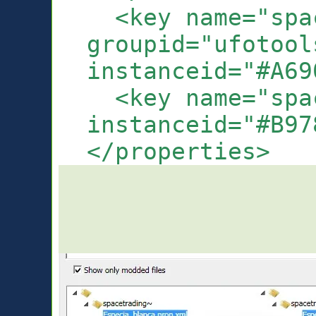
<key name="spac
groupid="ufotool
instanceid="#A69
<key name="spac
instanceid="#B97
</properties>