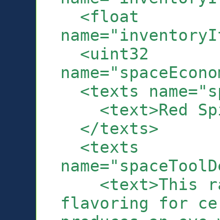
<float
name="inventoryI
<uint32
name="spaceEcono
<texts name="sp
<text>Red Spi
</texts>
<texts
name="spaceToolD
<text>This rar
flavoring for ce