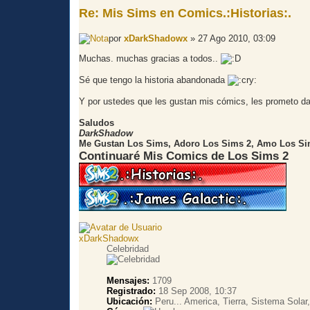
Re: Mis Sims en Comics.:Historias:.
por
xDarkShadowx
» 27 Ago 2010, 03:09
Muchas. muchas gracias a todos..
Sé que tengo la historia abandonada
Y por ustedes que les gustan mis cómics, les prometo da
Saludos
DarkShadow
Me Gustan Los Sims, Adoro Los Sims 2, Amo Los Si
Continuaré Mis Comics de Los Sims 2
xDarkShadowx
Celebridad
Mensajes:
1709
Registrado:
18 Sep 2008, 10:37
Ubicación:
Peru... America, Tierra, Sistema Solar,