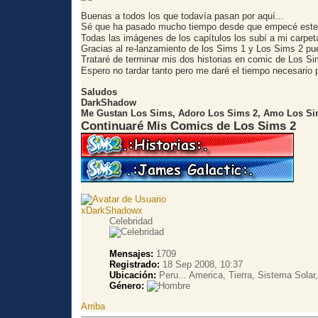
Buenas a todos los que todavía pasan por aquí...
Sé que ha pasado mucho tiempo desde que empecé este C
Todas las imágenes de los capítulos los subí a mi carpet
Gracias al re-lanzamiento de los Sims 1 y Los Sims 2 pue
Trataré de terminar mis dos historias en comic de Los Si
Espero no tardar tanto pero me daré el tiempo necesario pa
Saludos
DarkShadow
Me Gustan Los Sims, Adoro Los Sims 2, Amo Los Si
Continuaré Mis Comics de Los Sims 2
xDarkShadowx
Celebridad
Mensajes:
1709
Registrado:
18 Sep 2008, 10:37
Ubicación:
Peru... America, Tierra, Sistema Solar,
Género:
Arriba