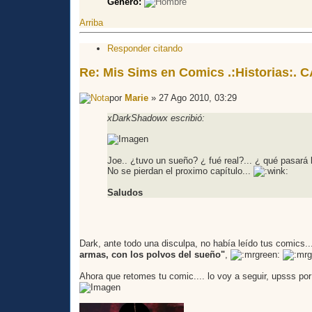
Género:
Arriba
Responder citando
Re: Mis Sims en Comics .:Historias:.
por
Marie
» 27 Ago 2010, 03:29
xDarkShadowx escribió:
Joe.. ¿tuvo un sueño? ¿ fué real?... ¿ qué pasará 
No se pierdan el proximo capítulo...
Saludos
Dark, ante todo una disculpa, no había leído tus comics.
armas, con los polvos del sueño"
,
Ahora que retomes tu comic.... lo voy a seguir, upsss por