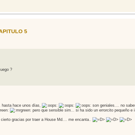
 CAPITULO 5
luego ?
.. hasta hace unos días,
son geniales.... no sab
pero que sensible sim... si ha sido un errorcito pequeño e i
 cierto gracias por traer a House Md.... me encanta..