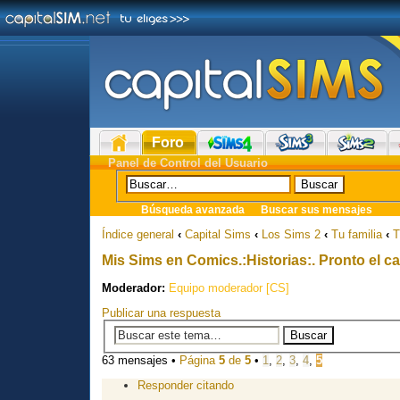
Foro
Panel de Control del Usuario
Búsqueda avanzada
Buscar sus mensajes
Índice general
‹
Capital Sims
‹
Los Sims 2
‹
Tu familia
‹
T
Mis Sims en Comics.:Historias:. Pronto el ca
Moderador:
Equipo moderador [CS]
Publicar una respuesta
63 mensajes •
Página
5
de
5
•
1
,
2
,
3
,
4
,
5
Responder citando