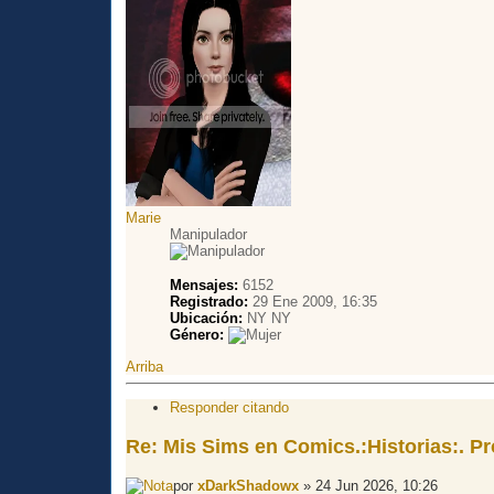
Marie
Manipulador
Mensajes:
6152
Registrado:
29 Ene 2009, 16:35
Ubicación:
NY NY
Género:
Arriba
Responder citando
Re: Mis Sims en Comics.:Historias:. Pro
por
xDarkShadowx
» 24 Jun 2026, 10:26