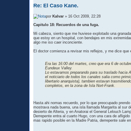
Re: El Caso Kane.
por
Kalvar
» 16 Oct 2009, 22:28
Capitulo 18: Recuerdos de una fuga.
Mi cabeza, siento que me huviese explotado una granada e
que estoy en un hospital, con bendajes en mis extremidad
algo me iso caer inconciente.
El doctor comienza a revisar mis reflejos, y me dice que
Era las 16:00 del martes, creo que era 6 de octubr
Eundeux Valley.
Lo estavamos preparando para su traslado hacia An
el noticiario de todos los canales salia como prim
libertario anarquista), tambien estavan trasmitie
completos, en la zona de Isla Nort-Frank.
Hasta ahi nomas recuerdo, por lo que preocupado prendo 
mostrava nada buena, una isla llamada Margarita al sur de 
desierto de Alteria, y en Anatorai el General Lelouch Lam
Derrepente entra al cuarto Hugo, con una cara de afligido
mas rapido posible en la Madre Patria, derrepente sale en