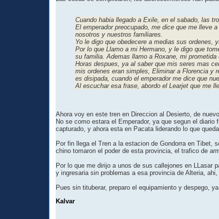
Cuando habia llegado a Exile, en el sabado, las tr
El emperador preocupado, me dice que me lleve a m
nosotros y nuestros familiares.
Yo le digo que obedecere a medias sus ordenes, ya
Por lo que Llamo a mi Hermano, y le digo que tom
su familia. Ademas llamo a Roxane, mi prometida qu
Horas despues, ya al saber que mis seres mas cerc
mis ordenes eran simples, Eliminar a Florencia y 
es disipada, cuando el emperador me dice que nue
Al escuchar esa frase, abordo el Learjet que me ll
Ahora voy en este tren en Direccion al Desierto, de nuevo
No se como estara el Emperador, ya que segun el diario fu
capturado, y ahora esta en Pacata liderando lo que queda
Por fin llega el Tren a la estacion de Gondorra en Tibet, 
chino tomaron el poder de esta provincia, el trafico de arm
Por lo que me dirijo a unos de sus callejones en LLasar
y ingresaria sin problemas a esa provincia de Alteria, ah
Pues sin tituberar, preparo el equipamiento y despego, ya
Kalvar