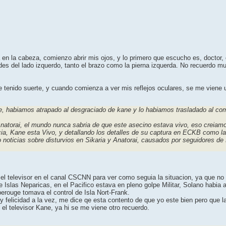
n la cabeza, comienzo abrir mis ojos, y lo primero que escucho es, doctor, el
es del lado izquerdo, tanto el brazo como la pierna izquerda. No recuerdo m
 e tenido suerte, y cuando comienza a ver mis reflejos oculares, se me viene 
e, habiamos atrapado al desgraciado de kane y lo habiamos trasladado al compl
atorai, el mundo nunca sabria de que este asecino estava vivo, eso creiamos
icia, Kane esta Vivo, y detallando los detalles de su captura en ECKB como la
ndo noticias sobre disturvios en Sikaria y Anatorai, causados por seguidores 
el televisor en el canal CSCNN para ver como seguia la situacion, ya que no
Islas Neparicas, en el Pacifico estava en pleno golpe Militar, Solano habia a
perouge tomava el control de Isla Nort-Frank.
 y felicidad a la vez, me dice qe esta contento de que yo este bien pero que 
 el televisor Kane, ya hi se me viene otro recuerdo.