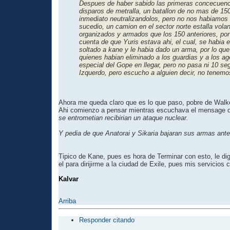
Despues de haber sabido las primeras concecuenci
disparos de metralla, un batallon de no mas de 15
inmediato neutralizandolos, pero no nos habiamos 
sucedio, un camion en el sector norte estalla vo
organizados y armados que los 150 anteriores, por
cuenta de que Yuris estava ahi, el cual, se habia 
soltado a kane y le habia dado un arma, por lo que
quienes habian eliminado a los guardias y a los a
especial del Gope en llegar, pero no pasa ni 10 se
Izquerdo, pero escucho a alguien decir, no tenemo
Ahora me queda claro que es lo que paso, pobre de Walker
Ahi comienzo a pensar mientras escuchava el mensage 
se entrometian recibirian un ataque nuclear.
Y pedia de que Anatorai y Sikaria bajaran sus armas antes
Tipico de Kane, pues es hora de Terminar con esto, le di
el para dirijirme a la ciudad de Exile, pues mis servici
Kalvar
Arriba
Responder citando