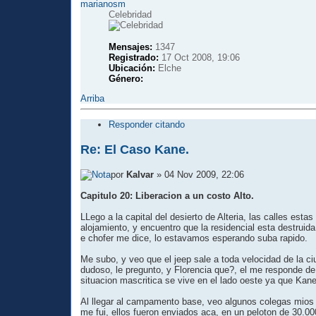
marianosm
Celebridad
Mensajes:
1347
Registrado:
17 Oct 2008, 19:06
Ubicación:
Elche
Género:
Arriba
Responder citando
Re: El Caso Kane.
por
Kalvar
» 04 Nov 2009, 22:06
Capitulo 20: Liberacion a un costo Alto.
LLego a la capital del desierto de Alteria, las calles es
alojamiento, y encuentro que la residencial esta destruida
e chofer me dice, lo estavamos esperando suba rapido.
Me subo, y veo que el jeep sale a toda velocidad de la 
dudoso, le pregunto, y Florencia que?, el me responde de
situacion mascritica se vive en el lado oeste ya que Kan
Al llegar al campamento base, veo algunos colegas mios 
me fui, ellos fueron enviados aca, en un peloton de 30.