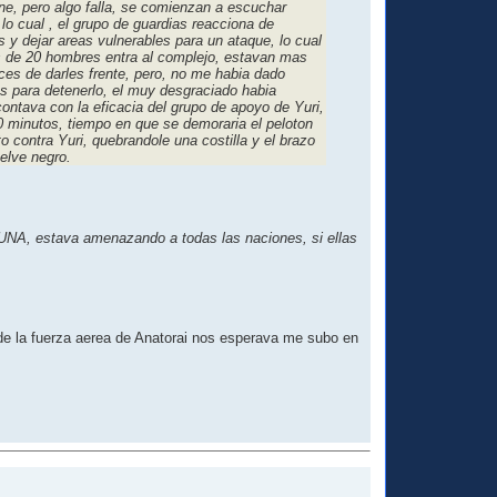
e, pero algo falla, se comienzan a escuchar
o cual , el grupo de guardias reacciona de
 y dejar areas vulnerables para un ataque, lo cual
s de 20 hombres entra al complejo, estavan mas
ces de darles frente, pero, no me habia dado
os para detenerlo, el muy desgraciado habia
contava con la eficacia del grupo de apoyo de Yuri,
0 minutos, tiempo en que se demoraria el peloton
o contra Yuri, quebrandole una costilla y el brazo
elve negro.
a UNA, estava amenazando a todas las naciones, si ellas
 de la fuerza aerea de Anatorai nos esperava me subo en