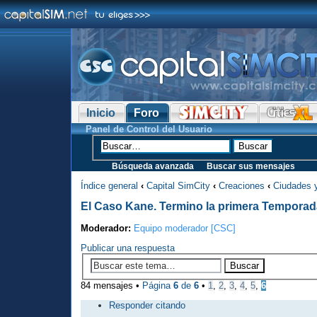
Inicio
Foro
Panel de Control del Usuario
Búsqueda avanzada
Buscar sus mensajes
Índice general
‹
Capital SimCity
‹
Creaciones
‹
Ciudades 
El Caso Kane. Termino la primera Temporad
Moderador:
Equipo moderador [CSC]
Publicar una respuesta
84 mensajes •
Página
6
de
6
•
1
,
2
,
3
,
4
,
5
,
6
Responder citando