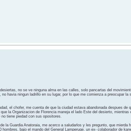
tas desiertas, no se ve ninguna alma en las calles, solo pancartas del movimie
, no havia ningun ladrillo en su lugar, por lo que me comienza a preocupar la s
ciudad, el chofer, me cuenta de que la ciudad estava abandonada despues de q
 que la Organizacion de Florencia maneja el lado Este del desierto, mientra
e no tiene piedad con sus opositores.
de la Guardia Anatoraia, me acerco a saludarlos y les pregunto, que mierda
000 hombres, bajo el mando del General Lamperuge, un ex- colaborador de kan