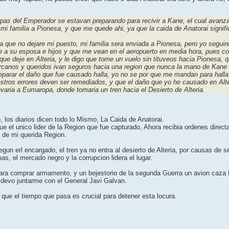
opas del Emperador se estavan preparando para recivir a Kane, el cual avanzav
i familia a Pionesa, y que me quede ahi, ya que la caida de Anatorai signifi
 que no dejare mi puesto, mi familia sera enviada a Pionesa, pero yo seguir
e a su esposa e hijos y que me vean en el aeropuerto en media hora, pues co
e deje en Alteria, y le digo que tome un vuelo sin tituveos hacia Pionesa, q
anos y queridos ivan seguros hacia una region que nunca la mano de Kane lle
reparar el daño que fue causado halla, yo no se por que me mandan para halla
stros errores deven ser remediados, y que el daño que yo he causado en Alte
evaria a Eumaropa, donde tomaria un tren hacia el Desierto de Alteria.
, los diarios dicen todo lo Mismo, La Caida de Anatorai.
e el unico lider de la Region que fue capturado, Ahora recibia ordenes direct
 de mi querida Region.
segun erl encargado, el tren ya no entra al desierto de Alteria, por causas d
as, el mercado negro y la corrupcion lidera el lugar.
 para comprar armamento, y un bejestorio de la segunda Guerra un avion caza
i, devo juntarme con el General Javi Galvan.
 que el tiempo que pasa es crucial para detener esta locura.