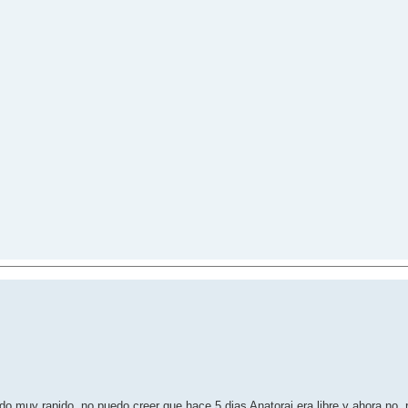
 muy rapido, no puedo creer que hace 5 dias Anatorai era libre y ahora no, 