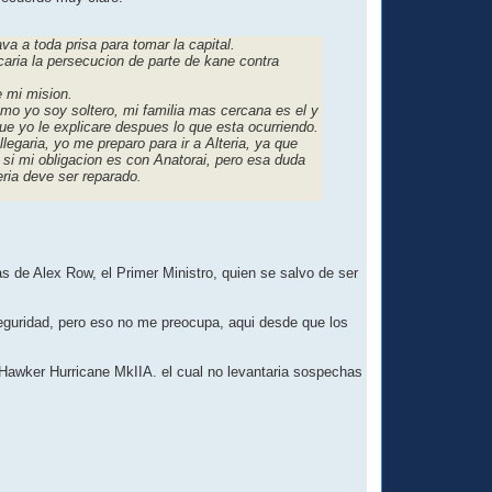
a a toda prisa para tomar la capital.
caria la persecucion de parte de kane contra
e mi mision.
mo yo soy soltero, mi familia mas cercana es el y
ue yo le explicare despues lo que esta ocurriendo.
garia, yo me preparo para ir a Alteria, ya que
 si mi obligacion es con Anatorai, pero esa duda
ria deve ser reparado.
as de Alex Row, el Primer Ministro, quien se salvo de ser
e seguridad, pero eso no me preocupa, aqui desde que los
 Hawker Hurricane MkIIA. el cual no levantaria sospechas