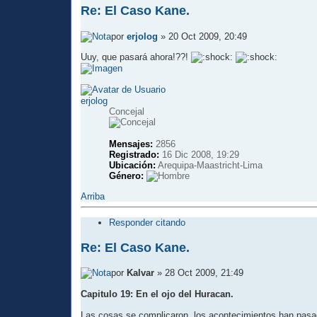
Re: El Caso Kane.
por
erjolog
» 20 Oct 2009, 20:49
Uuy, que pasará ahora!??!
erjolog
Concejal
Mensajes:
2856
Registrado:
16 Dic 2008, 19:29
Ubicación:
Arequipa-Maastricht-Lima
Género:
Arriba
Responder citando
Re: El Caso Kane.
por
Kalvar
» 28 Oct 2009, 21:49
Capitulo 19: En el ojo del Huracan.
Las cosas se complicaron, los acontecimientos han pasado