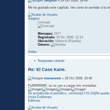
por
Sergiovi
» 29 Oct 2009, 16:45
Me ha gustado este capítulo. Ver como te amndan a la otr
Sergiovi
Concejal
Mensajes:
2477
Registrado:
30 Dic 2008, 12:14
Ubicación:
Valencia (España)
Género:
Arriba
Responder citando
Re: El Caso Kane.
por
marianosm
» 29 Oct 2009, 20:40
Pufffffffffffffff, no se van a cargar mis montañas.
He actualizado el periódico, comenta(17-01-10)(No puedo 
Visita EuMaropa
Edificios