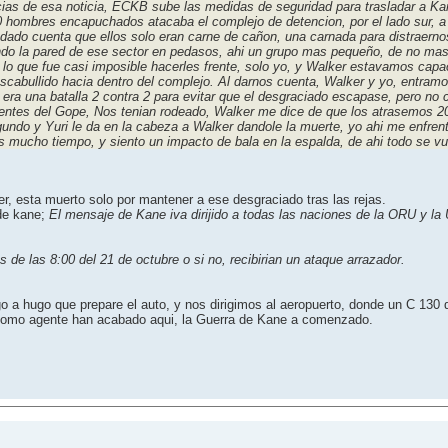
as de esa noticia, ECKB sube las medidas de seguridad para trasladar a Kan
0 hombres encapuchados atacaba el complejo de detencion, por el lado sur, a l
dado cuenta que ellos solo eran carne de cañon, una carnada para distraernos
lando la pared de ese sector en pedasos, ahi un grupo mas pequeño, de no ma
 lo que fue casi imposible hacerles frente, solo yo, y Walker estavamos capa
escabullido hacia dentro del complejo. Al darnos cuenta, Walker y yo, entram
 era una batalla 2 contra 2 para evitar que el desgraciado escapase, pero no 
gentes del Gope, Nos tenian rodeado, Walker me dice de que los atrasemos 2
gundo y Yuri le da en la cabeza a Walker dandole la muerte, yo ahi me enfrent
s mucho tiempo, y siento un impacto de bala en la espalda, de ahi todo se vu
, esta muerto solo por mantener a ese desgraciado tras las rejas.
de kane;
El mensaje de Kane iva dirijido a todas las naciones de la ORU y l
 de las 8:00 del 21 de octubre o si no, recibirian un ataque arrazador.
go a hugo que prepare el auto, y nos dirigimos al aeropuerto, donde un C 130
os como agente han acabado aqui, la Guerra de Kane a comenzado.