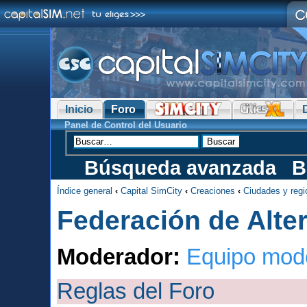
Inicio
Foro
Panel de Control del Usuario
Búsqueda avanzada
B
Índice general
‹
Capital SimCity
‹
Creaciones
‹
Ciudades y reg
Federación de Alter
Moderador:
Equipo mod
Reglas del Foro