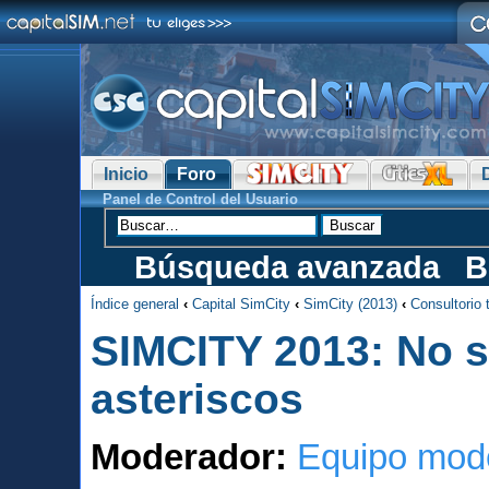
Inicio
Foro
Panel de Control del Usuario
Búsqueda avanzada
B
Índice general
‹
Capital SimCity
‹
SimCity (2013)
‹
Consultorio 
SIMCITY 2013: No s
asteriscos
Moderador:
Equipo mod