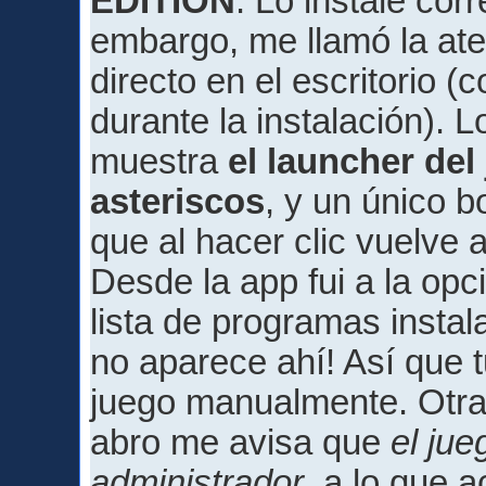
EDITION
. Lo instalé co
embargo, me llamó la at
directo en el escritorio 
durante la instalación). 
muestra
el launcher del
asteriscos
, y un único b
que al hacer clic vuelve 
Desde la app fui a la opci
lista de programas insta
no aparece ahí! Así que t
juego manualmente. Otra
abro me avisa que
el jue
administrador
, a lo que 