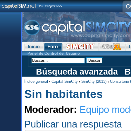
Inicio
Foro
Panel de Control del Usuario
Búsqueda avanzada
B
Índice general
‹
Capital SimCity
‹
SimCity (2013)
‹
Consultorio 
Sin habitantes
Moderador:
Equipo mod
Publicar una respuesta