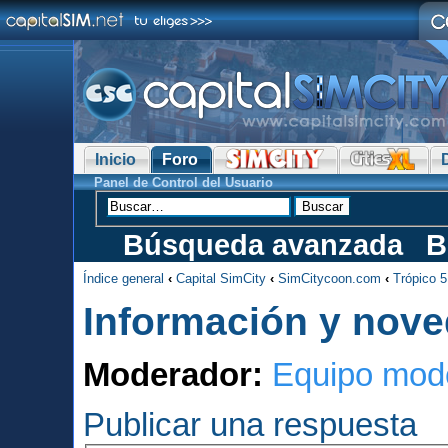
Inicio
Foro
Panel de Control del Usuario
Búsqueda avanzada
B
Índice general
‹
Capital SimCity
‹
SimCitycoon.com
‹
Trópico 5
Información y nove
Moderador:
Equipo mod
Publicar una respuesta