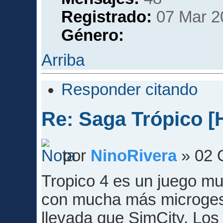
Registrado:
07 Mar 2
Género:
Arriba
Responder citando
Re: Saga Trópico [
por
NinoRivera
» 02 
Tropico 4 es un juego mu
con mucha más microgest
llevada que SimCity. Los 