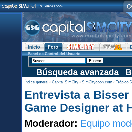
Inicio
Foro
Panel de Control del Usuario
Búsqueda avanzada
B
Índice general
‹
Capital SimCity
‹
SimCitycoon.com
‹
Trópico 5
Entrevista a Bisse
Game Designer at
Moderador:
Equipo mod