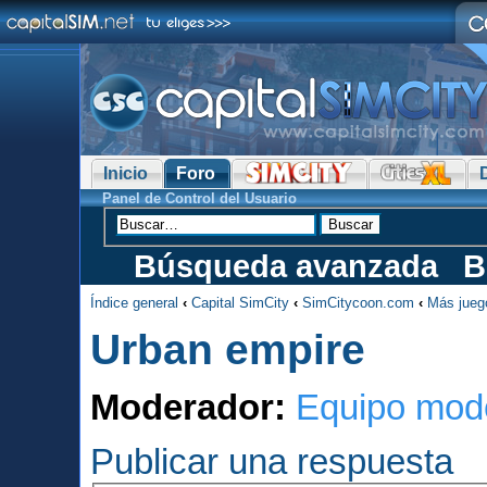
Inicio
Foro
Panel de Control del Usuario
Búsqueda avanzada
B
Índice general
‹
Capital SimCity
‹
SimCitycoon.com
‹
Más jueg
Urban empire
Moderador:
Equipo mod
Publicar una respuesta