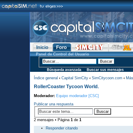
Inicio
Foro
Panel de Control del Usuario
Búsqueda avanzada
Buscar sus mensajes
Índice general
‹
Capital SimCity
‹
SimCitycoon.com
‹
Más
RollerCoaster Tycoon World.
Moderador:
Equipo moderador [CSC]
Publicar una respuesta
2 mensajes • Página
1
de
1
Responder citando