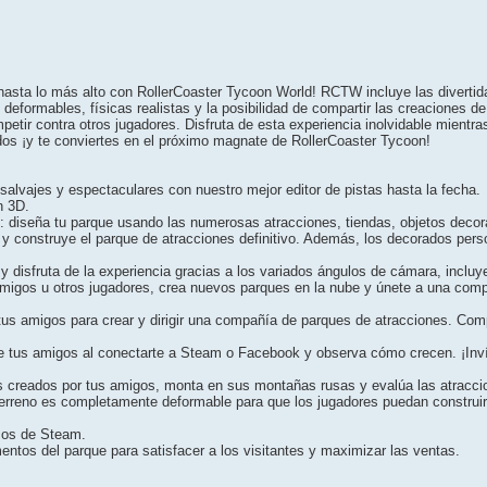
hasta lo más alto con RollerCoaster Tycoon World! RCTW incluye las diverti
 deformables, físicas realistas y la posibilidad de compartir las creaciones 
tir contra otros jugadores. Disfruta de esta experiencia inolvidable mientra
ados ¡y te conviertes en el próximo magnate de RollerCoaster Tycoon!
salvajes y espectaculares con nuestro mejor editor de pistas hasta la fecha.
n 3D.
 diseña tu parque usando las numerosas atracciones, tiendas, objetos decor
 y construye el parque de atracciones definitivo. Además, los decorados per
disfruta de la experiencia gracias a los variados ángulos de cámara, incluy
 amigos u otros jugadores, crea nuevos parques en la nube y únete a una co
tus amigos para crear y dirigir una compañía de parques de atracciones. Com
e tus amigos al conectarte a Steam o Facebook y observa cómo crecen. ¡Inv
s creados por tus amigos, monta en sus montañas rusas y evalúa las atraccion
 terreno es completamente deformable para que los jugadores puedan construi
mos de Steam.
entos del parque para satisfacer a los visitantes y maximizar las ventas.