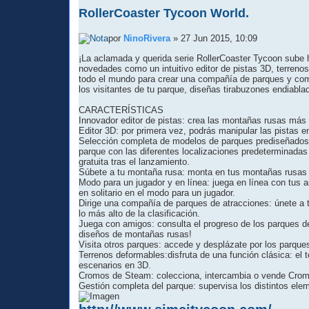
RollerCoaster Tycoon World.
por
NinoRivera
» 27 Jun 2015, 10:09
¡La aclamada y querida serie RollerCoaster Tycoon sube 
novedades como un intuitivo editor de pistas 3D, terrenos
todo el mundo para crear una compañía de parques y compe
los visitantes de tu parque, diseñas tirabuzones endiabl
CARACTERÍSTICAS
Innovador editor de pistas: crea las montañas rusas más 
Editor 3D: por primera vez, podrás manipular las pistas e
Selección completa de modelos de parques prediseñados:
parque con las diferentes localizaciones predeterminadas
gratuita tras el lanzamiento.
Súbete a tu montaña rusa: monta en tus montañas rusas y 
Modo para un jugador y en línea: juega en línea con tus
en solitario en el modo para un jugador.
Dirige una compañía de parques de atracciones: únete a 
lo más alto de la clasificación.
Juega con amigos: consulta el progreso de los parques d
diseños de montañas rusas!
Visita otros parques: accede y desplázate por los parque
Terrenos deformables:disfruta de una función clásica: el
escenarios en 3D.
Cromos de Steam: colecciona, intercambia o vende Cro
Gestión completa del parque: supervisa los distintos elem