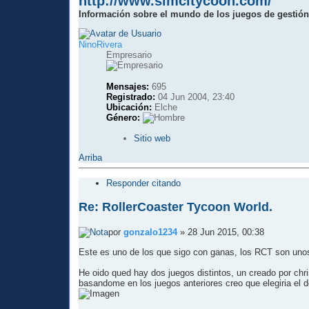
http://www.simcitycoon.com/
Información sobre el mundo de los juegos de gestión
NinoRivera
Empresario
Mensajes:
695
Registrado:
04 Jun 2004, 23:40
Ubicación:
Elche
Género:
Sitio web
Arriba
Responder citando
Re: RollerCoaster Tycoon World.
por
gonzalo1234
» 28 Jun 2015, 00:38
Este es uno de los que sigo con ganas, los RCT son unos
He oido qued hay dos juegos distintos, un creado por chri
basandome en los juegos anteriores creo que elegiria el 