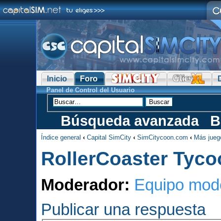
Inicio
Foro
Panel de Control del Usuario
Búsqueda avanzada
B
Índice general
‹
Capital SimCity
‹
SimCitycoon.com
‹
Más jueg
RollerCoaster Tyco
Moderador:
Equipo mod
Publicar una respuesta