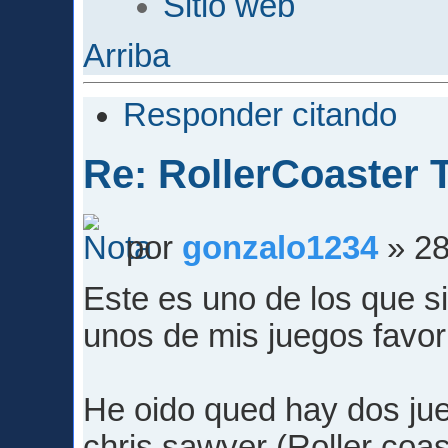
Sitio web
Arriba
Responder citando
Re: RollerCoaster 
por
gonzalo1234
» 28
Este es uno de los que s
unos de mis juegos favori
He oido qued hay dos jue
chris sawyer (Roller coast